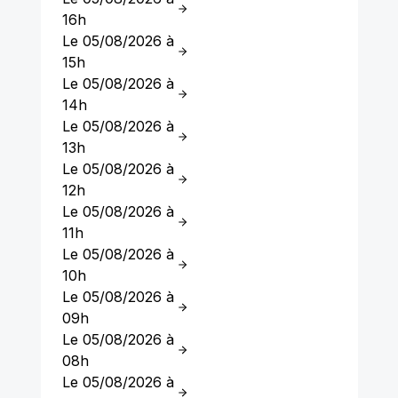
16h
Le 05/08/2026 à
15h
Le 05/08/2026 à
14h
Le 05/08/2026 à
13h
Le 05/08/2026 à
12h
Le 05/08/2026 à
11h
Le 05/08/2026 à
10h
Le 05/08/2026 à
09h
Le 05/08/2026 à
08h
Le 05/08/2026 à