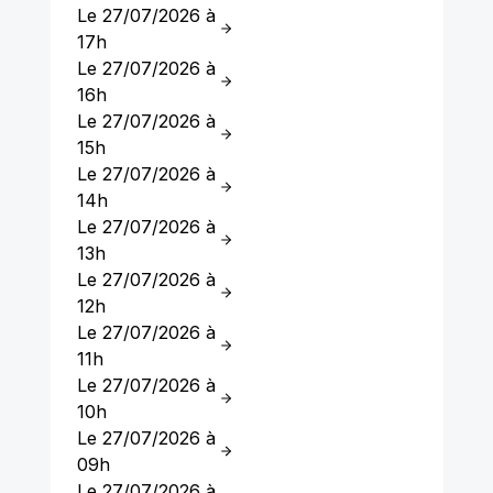
Le 27/07/2026 à
17h
Le 27/07/2026 à
16h
Le 27/07/2026 à
15h
Le 27/07/2026 à
14h
Le 27/07/2026 à
13h
Le 27/07/2026 à
12h
Le 27/07/2026 à
11h
Le 27/07/2026 à
10h
Le 27/07/2026 à
09h
Le 27/07/2026 à