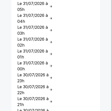
Le 31/07/2026 à
05h
Le 31/07/2026 à
04h
Le 31/07/2026 à
03h
Le 31/07/2026 à
02h
Le 31/07/2026 à
01h
Le 31/07/2026 à
00h
Le 30/07/2026 à
23h
Le 30/07/2026 à
22h
Le 30/07/2026 à
21h
Le 30/07/2026 à