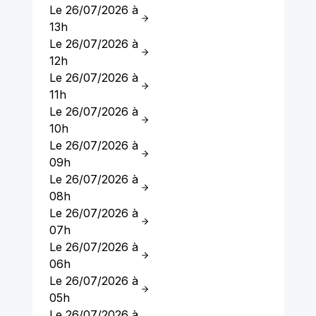
Le 26/07/2026 à
13h
Le 26/07/2026 à
12h
Le 26/07/2026 à
11h
Le 26/07/2026 à
10h
Le 26/07/2026 à
09h
Le 26/07/2026 à
08h
Le 26/07/2026 à
07h
Le 26/07/2026 à
06h
Le 26/07/2026 à
05h
Le 26/07/2026 à