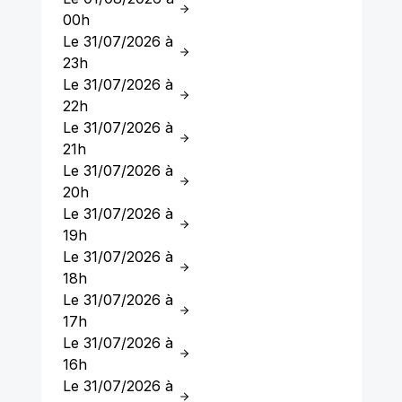
00h
Le 31/07/2026 à
23h
Le 31/07/2026 à
22h
Le 31/07/2026 à
21h
Le 31/07/2026 à
20h
Le 31/07/2026 à
19h
Le 31/07/2026 à
18h
Le 31/07/2026 à
17h
Le 31/07/2026 à
16h
Le 31/07/2026 à