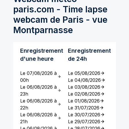
paris.com - Time lapse
webcam de Paris - vue
Montparnasse
Enregistrement
Enregistrement
d'une heure
de 24h
Le 07/08/2026 à
Le 05/08/2026
00h
Le 04/08/2026
Le 06/08/2026 à
Le 03/08/2026
23h
Le 02/08/2026
Le 06/08/2026 à
Le 01/08/2026
22h
Le 31/07/2026
Le 06/08/2026 à
Le 30/07/2026
21h
Le 29/07/2026
Le 06/08/2026 à
Le 28/07/2026