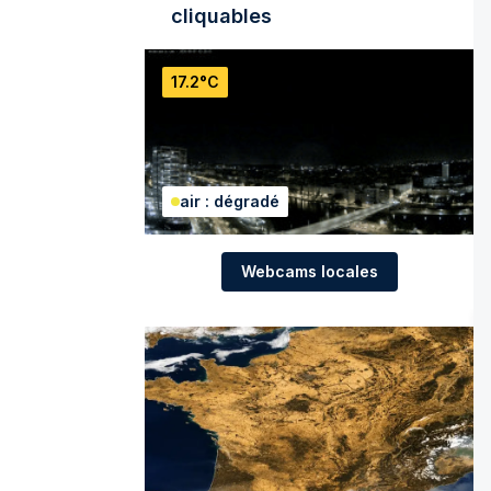
cliquables
17.2°C
air : dégradé
Webcams locales