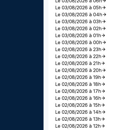
Le 03/08/2026 à 06h
Le 03/08/2026 à 05h
Le 03/08/2026 à 04h
Le 03/08/2026 à 03h
Le 03/08/2026 à 02h
Le 03/08/2026 à 01h
Le 03/08/2026 à 00h
Le 02/08/2026 à 23h
Le 02/08/2026 à 22h
Le 02/08/2026 à 21h
Le 02/08/2026 à 20h
Le 02/08/2026 à 19h
Le 02/08/2026 à 18h
Le 02/08/2026 à 17h
Le 02/08/2026 à 16h
Le 02/08/2026 à 15h
Le 02/08/2026 à 14h
Le 02/08/2026 à 13h
Le 02/08/2026 à 12h