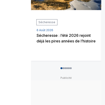
Sécheresse
6 Août 2026
Sécheresse : l’été 2026 rejoint
déjà les pires années de l’histoire
0
1
2
3
4
5