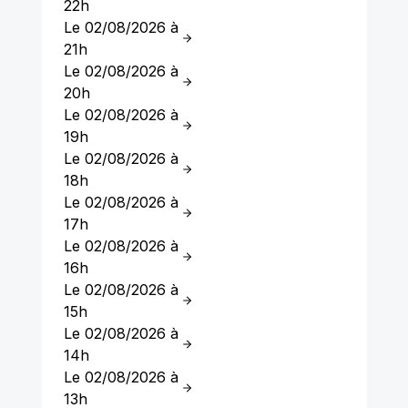
22h
Le 02/08/2026 à
21h
Le 02/08/2026 à
20h
Le 02/08/2026 à
19h
Le 02/08/2026 à
18h
Le 02/08/2026 à
17h
Le 02/08/2026 à
16h
Le 02/08/2026 à
15h
Le 02/08/2026 à
14h
Le 02/08/2026 à
13h