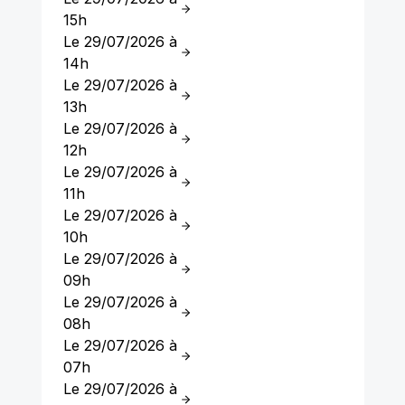
15h
Le 29/07/2026 à
14h
Le 29/07/2026 à
13h
Le 29/07/2026 à
12h
Le 29/07/2026 à
11h
Le 29/07/2026 à
10h
Le 29/07/2026 à
09h
Le 29/07/2026 à
08h
Le 29/07/2026 à
07h
Le 29/07/2026 à