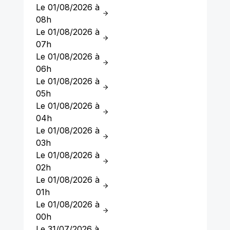
Le 01/08/2026 à
08h
Le 01/08/2026 à
07h
Le 01/08/2026 à
06h
Le 01/08/2026 à
05h
Le 01/08/2026 à
04h
Le 01/08/2026 à
03h
Le 01/08/2026 à
02h
Le 01/08/2026 à
01h
Le 01/08/2026 à
00h
Le 31/07/2026 à