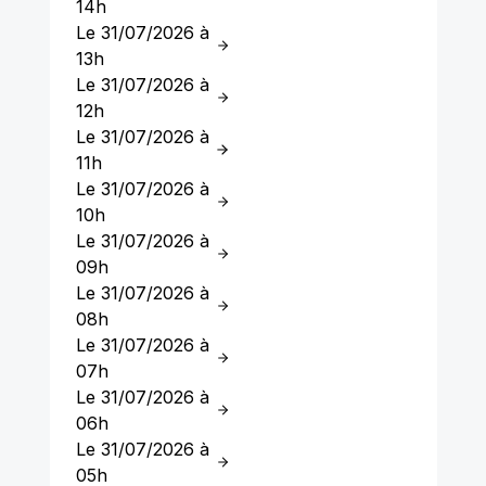
14h
Le 31/07/2026 à
13h
Le 31/07/2026 à
12h
Le 31/07/2026 à
11h
Le 31/07/2026 à
10h
Le 31/07/2026 à
09h
Le 31/07/2026 à
08h
Le 31/07/2026 à
07h
Le 31/07/2026 à
06h
Le 31/07/2026 à
05h