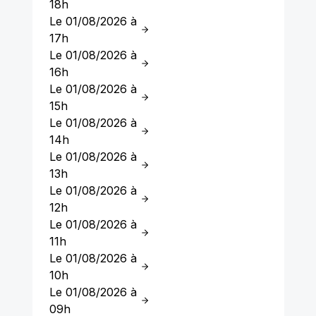
18h
Le 01/08/2026 à
17h
Le 01/08/2026 à
16h
Le 01/08/2026 à
15h
Le 01/08/2026 à
14h
Le 01/08/2026 à
13h
Le 01/08/2026 à
12h
Le 01/08/2026 à
11h
Le 01/08/2026 à
10h
Le 01/08/2026 à
09h