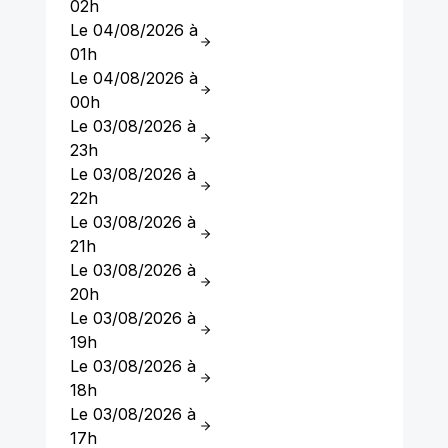
02h
Le 04/08/2026 à
01h
Le 04/08/2026 à
00h
Le 03/08/2026 à
23h
Le 03/08/2026 à
22h
Le 03/08/2026 à
21h
Le 03/08/2026 à
20h
Le 03/08/2026 à
19h
Le 03/08/2026 à
18h
Le 03/08/2026 à
17h