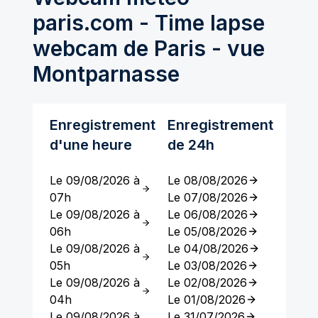
paris.com - Time lapse
webcam de Paris - vue
Montparnasse
Enregistrement
Enregistrement
d'une heure
de 24h
Le 09/08/2026 à
Le 08/08/2026
07h
Le 07/08/2026
Le 09/08/2026 à
Le 06/08/2026
06h
Le 05/08/2026
Le 09/08/2026 à
Le 04/08/2026
05h
Le 03/08/2026
Le 09/08/2026 à
Le 02/08/2026
04h
Le 01/08/2026
Le 09/08/2026 à
Le 31/07/2026