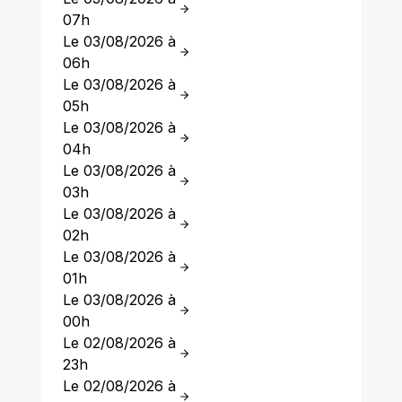
07h
Le 03/08/2026 à
06h
Le 03/08/2026 à
05h
Le 03/08/2026 à
04h
Le 03/08/2026 à
03h
Le 03/08/2026 à
02h
Le 03/08/2026 à
01h
Le 03/08/2026 à
00h
Le 02/08/2026 à
23h
Le 02/08/2026 à