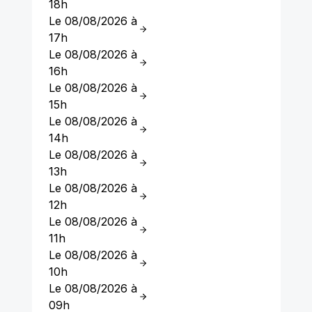
18h
Le 08/08/2026 à
17h
Le 08/08/2026 à
16h
Le 08/08/2026 à
15h
Le 08/08/2026 à
14h
Le 08/08/2026 à
13h
Le 08/08/2026 à
12h
Le 08/08/2026 à
11h
Le 08/08/2026 à
10h
Le 08/08/2026 à
09h