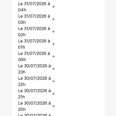
Le 31/07/2026 à
04h
Le 31/07/2026 à
03h
Le 31/07/2026 à
02h
Le 31/07/2026 à
01h
Le 31/07/2026 à
00h
Le 30/07/2026 à
23h
Le 30/07/2026 à
22h
Le 30/07/2026 à
21h
Le 30/07/2026 à
20h
Le 30/07/2026 à