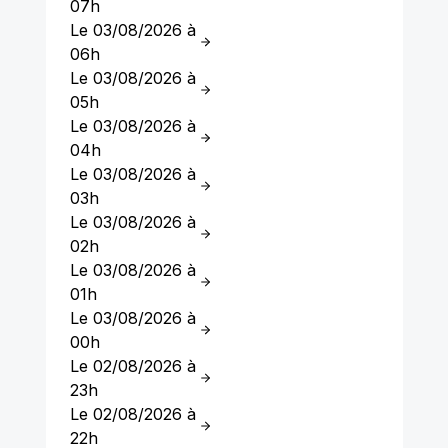
07h
Le 03/08/2026 à
06h
Le 03/08/2026 à
05h
Le 03/08/2026 à
04h
Le 03/08/2026 à
03h
Le 03/08/2026 à
02h
Le 03/08/2026 à
01h
Le 03/08/2026 à
00h
Le 02/08/2026 à
23h
Le 02/08/2026 à
22h