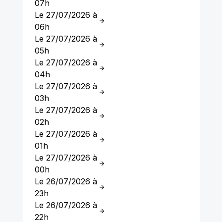
07h
Le 27/07/2026 à
06h
Le 27/07/2026 à
05h
Le 27/07/2026 à
04h
Le 27/07/2026 à
03h
Le 27/07/2026 à
02h
Le 27/07/2026 à
01h
Le 27/07/2026 à
00h
Le 26/07/2026 à
23h
Le 26/07/2026 à
22h