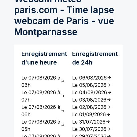
paris.com - Time lapse
webcam de Paris - vue
Montparnasse
Enregistrement
Enregistrement
d'une heure
de 24h
Le 07/08/2026 à
Le 06/08/2026
08h
Le 05/08/2026
Le 07/08/2026 à
Le 04/08/2026
07h
Le 03/08/2026
Le 07/08/2026 à
Le 02/08/2026
06h
Le 01/08/2026
Le 07/08/2026 à
Le 31/07/2026
05h
Le 30/07/2026
Le 07/08/2026 à
Le 29/07/2026