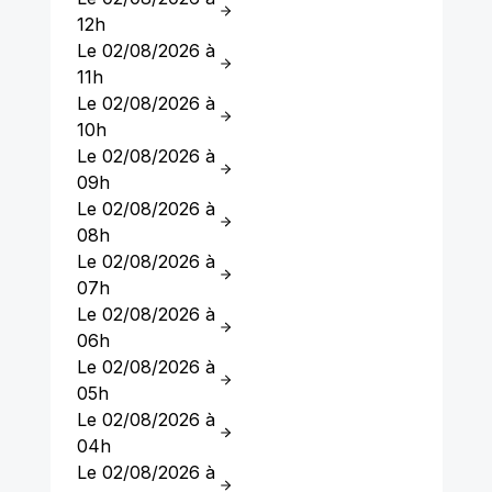
12h
Le 02/08/2026 à
11h
Le 02/08/2026 à
10h
Le 02/08/2026 à
09h
Le 02/08/2026 à
08h
Le 02/08/2026 à
07h
Le 02/08/2026 à
06h
Le 02/08/2026 à
05h
Le 02/08/2026 à
04h
Le 02/08/2026 à