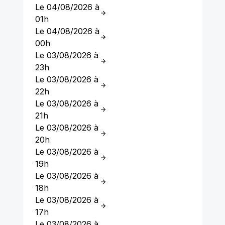
Le 04/08/2026 à
01h
Le 04/08/2026 à
00h
Le 03/08/2026 à
23h
Le 03/08/2026 à
22h
Le 03/08/2026 à
21h
Le 03/08/2026 à
20h
Le 03/08/2026 à
19h
Le 03/08/2026 à
18h
Le 03/08/2026 à
17h
Le 03/08/2026 à