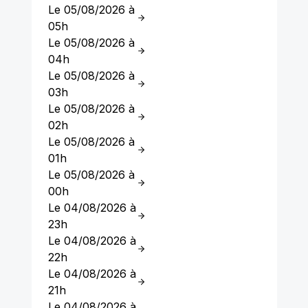
Le 05/08/2026 à
05h
Le 05/08/2026 à
04h
Le 05/08/2026 à
03h
Le 05/08/2026 à
02h
Le 05/08/2026 à
01h
Le 05/08/2026 à
00h
Le 04/08/2026 à
23h
Le 04/08/2026 à
22h
Le 04/08/2026 à
21h
Le 04/08/2026 à