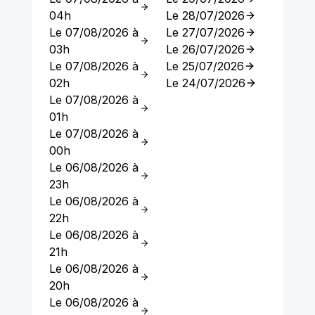
04h
Le 28/07/2026
Le 07/08/2026 à
Le 27/07/2026
03h
Le 26/07/2026
Le 07/08/2026 à
Le 25/07/2026
02h
Le 24/07/2026
Le 07/08/2026 à
01h
Le 07/08/2026 à
00h
Le 06/08/2026 à
23h
Le 06/08/2026 à
22h
Le 06/08/2026 à
21h
Le 06/08/2026 à
20h
Le 06/08/2026 à