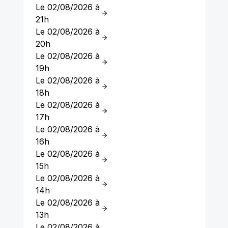
Le 02/08/2026 à
21h
Le 02/08/2026 à
20h
Le 02/08/2026 à
19h
Le 02/08/2026 à
18h
Le 02/08/2026 à
17h
Le 02/08/2026 à
16h
Le 02/08/2026 à
15h
Le 02/08/2026 à
14h
Le 02/08/2026 à
13h
Le 02/08/2026 à