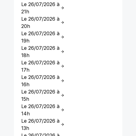
Le 26/07/2026 à
21h
Le 26/07/2026 à
20h
Le 26/07/2026 à
19h
Le 26/07/2026 à
18h
Le 26/07/2026 à
17h
Le 26/07/2026 à
16h
Le 26/07/2026 à
15h
Le 26/07/2026 à
14h
Le 26/07/2026 à
13h
Le 26/07/2026 à