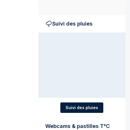
Suivi des pluies
Suivi des pluies
Webcams & pastilles T°C