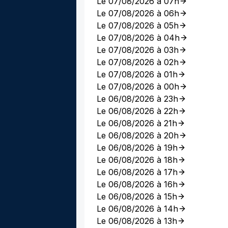
Le 07/08/2026 à 07h
Le 07/08/2026 à 06h
Le 07/08/2026 à 05h
Le 07/08/2026 à 04h
Le 07/08/2026 à 03h
Le 07/08/2026 à 02h
Le 07/08/2026 à 01h
Le 07/08/2026 à 00h
Le 06/08/2026 à 23h
Le 06/08/2026 à 22h
Le 06/08/2026 à 21h
Le 06/08/2026 à 20h
Le 06/08/2026 à 19h
Le 06/08/2026 à 18h
Le 06/08/2026 à 17h
Le 06/08/2026 à 16h
Le 06/08/2026 à 15h
Le 06/08/2026 à 14h
Le 06/08/2026 à 13h