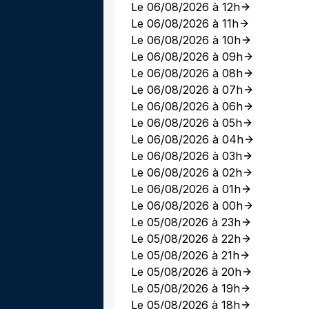
Le 06/08/2026 à 12h
Le 06/08/2026 à 11h
Le 06/08/2026 à 10h
Le 06/08/2026 à 09h
Le 06/08/2026 à 08h
Le 06/08/2026 à 07h
Le 06/08/2026 à 06h
Le 06/08/2026 à 05h
Le 06/08/2026 à 04h
Le 06/08/2026 à 03h
Le 06/08/2026 à 02h
Le 06/08/2026 à 01h
Le 06/08/2026 à 00h
Le 05/08/2026 à 23h
Le 05/08/2026 à 22h
Le 05/08/2026 à 21h
Le 05/08/2026 à 20h
Le 05/08/2026 à 19h
Le 05/08/2026 à 18h