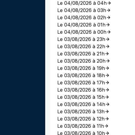
Le 04/08/2026 à 04h
Le 04/08/2026 à 03h
Le 04/08/2026 à 02h
Le 04/08/2026 à 01h
Le 04/08/2026 à 00h
Le 03/08/2026 à 23h
Le 03/08/2026 à 22h
Le 03/08/2026 à 21h
Le 03/08/2026 à 20h
Le 03/08/2026 à 19h
Le 03/08/2026 à 18h
Le 03/08/2026 à 17h
Le 03/08/2026 à 16h
Le 03/08/2026 à 15h
Le 03/08/2026 à 14h
Le 03/08/2026 à 13h
Le 03/08/2026 à 12h
Le 03/08/2026 à 11h
Le 03/08/2026 à 10h