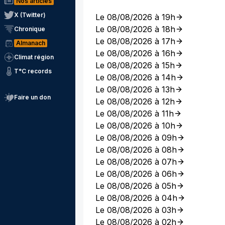
Nos articles
X (Twitter)
Le 08/08/2026 à 19h
Le 08/08/2026 à 18h
Chronique
Le 08/08/2026 à 17h
Almanach
Le 08/08/2026 à 16h
Climat région
Le 08/08/2026 à 15h
T°C records
Le 08/08/2026 à 14h
Le 08/08/2026 à 13h
Faire un don
Le 08/08/2026 à 12h
Le 08/08/2026 à 11h
Le 08/08/2026 à 10h
Le 08/08/2026 à 09h
Le 08/08/2026 à 08h
Le 08/08/2026 à 07h
Le 08/08/2026 à 06h
Le 08/08/2026 à 05h
Le 08/08/2026 à 04h
Le 08/08/2026 à 03h
Le 08/08/2026 à 02h