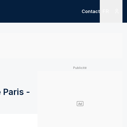
FR
Contact
Menu
Menu des
Paris -