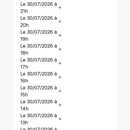
Le 30/07/2026 à
21h
Le 30/07/2026 à
20h
Le 30/07/2026 à
19h
Le 30/07/2026 à
18h
Le 30/07/2026 à
17h
Le 30/07/2026 à
16h
Le 30/07/2026 à
15h
Le 30/07/2026 à
14h
Le 30/07/2026 à
13h
Le 30/07/2026 à