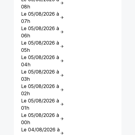
08h
Le 05/08/2026 à
07h
Le 05/08/2026 à
06h
Le 05/08/2026 à
05h
Le 05/08/2026 à
04h
Le 05/08/2026 à
03h
Le 05/08/2026 à
02h
Le 05/08/2026 à
01h
Le 05/08/2026 à
00h
Le 04/08/2026 à