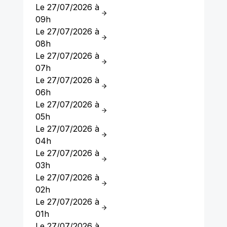
Le 27/07/2026 à
09h
Le 27/07/2026 à
08h
Le 27/07/2026 à
07h
Le 27/07/2026 à
06h
Le 27/07/2026 à
05h
Le 27/07/2026 à
04h
Le 27/07/2026 à
03h
Le 27/07/2026 à
02h
Le 27/07/2026 à
01h
Le 27/07/2026 à