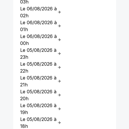
03h
Le 06/08/2026 à
02h
Le 06/08/2026 à
01h
Le 06/08/2026 à
00h
Le 05/08/2026 à
23h
Le 05/08/2026 à
22h
Le 05/08/2026 à
21h
Le 05/08/2026 à
20h
Le 05/08/2026 à
19h
Le 05/08/2026 à
18h