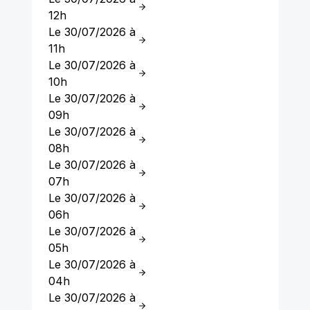
12h
Le 30/07/2026 à
11h
Le 30/07/2026 à
10h
Le 30/07/2026 à
09h
Le 30/07/2026 à
08h
Le 30/07/2026 à
07h
Le 30/07/2026 à
06h
Le 30/07/2026 à
05h
Le 30/07/2026 à
04h
Le 30/07/2026 à