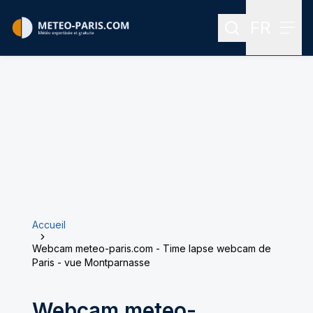
FR
Rechercher
Menu
Menu des
Accueil
Webcam meteo-paris.com - Time lapse webcam de
Paris - vue Montparnasse
Webcam meteo-