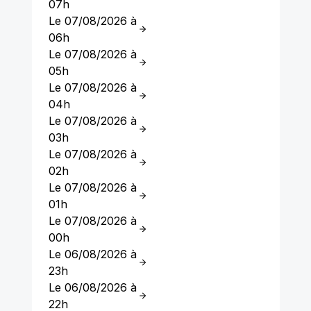
07h
Le 07/08/2026 à
06h
Le 07/08/2026 à
05h
Le 07/08/2026 à
04h
Le 07/08/2026 à
03h
Le 07/08/2026 à
02h
Le 07/08/2026 à
01h
Le 07/08/2026 à
00h
Le 06/08/2026 à
23h
Le 06/08/2026 à
22h