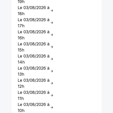
19h
Le 03/08/2026 à
18h
Le 03/08/2026 à
17h
Le 03/08/2026 à
16h
Le 03/08/2026 à
15h
Le 03/08/2026 à
14h
Le 03/08/2026 à
13h
Le 03/08/2026 à
12h
Le 03/08/2026 à
11h
Le 03/08/2026 à
10h