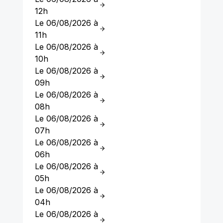
12h
Le 06/08/2026 à
11h
Le 06/08/2026 à
10h
Le 06/08/2026 à
09h
Le 06/08/2026 à
08h
Le 06/08/2026 à
07h
Le 06/08/2026 à
06h
Le 06/08/2026 à
05h
Le 06/08/2026 à
04h
Le 06/08/2026 à