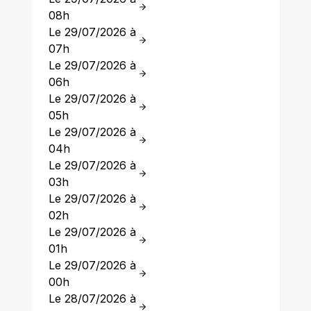
08h
Le 29/07/2026 à
07h
Le 29/07/2026 à
06h
Le 29/07/2026 à
05h
Le 29/07/2026 à
04h
Le 29/07/2026 à
03h
Le 29/07/2026 à
02h
Le 29/07/2026 à
01h
Le 29/07/2026 à
00h
Le 28/07/2026 à