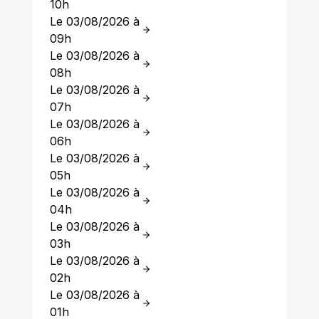
10h
Le 03/08/2026 à
09h
Le 03/08/2026 à
08h
Le 03/08/2026 à
07h
Le 03/08/2026 à
06h
Le 03/08/2026 à
05h
Le 03/08/2026 à
04h
Le 03/08/2026 à
03h
Le 03/08/2026 à
02h
Le 03/08/2026 à
01h