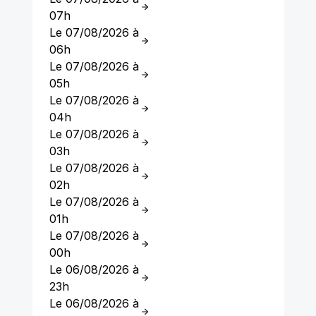
07h
Le 07/08/2026 à
06h
Le 07/08/2026 à
05h
Le 07/08/2026 à
04h
Le 07/08/2026 à
03h
Le 07/08/2026 à
02h
Le 07/08/2026 à
01h
Le 07/08/2026 à
00h
Le 06/08/2026 à
23h
Le 06/08/2026 à