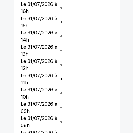
Le 31/07/2026 à
16h
Le 31/07/2026 à
15h
Le 31/07/2026 à
14h
Le 31/07/2026 à
13h
Le 31/07/2026 à
12h
Le 31/07/2026 à
11h
Le 31/07/2026 à
10h
Le 31/07/2026 à
09h
Le 31/07/2026 à
08h
Le 31/07/2026 à