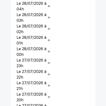
Le 28/07/2026 à
04h
Le 28/07/2026 à
03h
Le 28/07/2026 à
02h
Le 28/07/2026 à
01h
Le 28/07/2026 à
00h
Le 27/07/2026 à
23h
Le 27/07/2026 à
22h
Le 27/07/2026 à
21h
Le 27/07/2026 à
20h
Le 27/07/2026 à