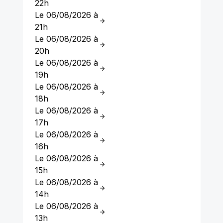
22h
Le 06/08/2026 à
21h
Le 06/08/2026 à
20h
Le 06/08/2026 à
19h
Le 06/08/2026 à
18h
Le 06/08/2026 à
17h
Le 06/08/2026 à
16h
Le 06/08/2026 à
15h
Le 06/08/2026 à
14h
Le 06/08/2026 à
13h