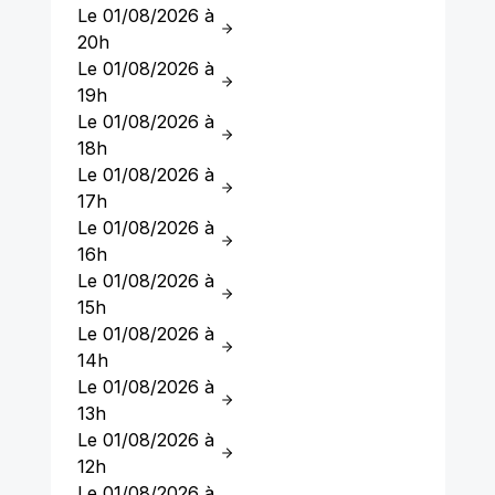
Le 01/08/2026 à
20h
Le 01/08/2026 à
19h
Le 01/08/2026 à
18h
Le 01/08/2026 à
17h
Le 01/08/2026 à
16h
Le 01/08/2026 à
15h
Le 01/08/2026 à
14h
Le 01/08/2026 à
13h
Le 01/08/2026 à
12h
Le 01/08/2026 à