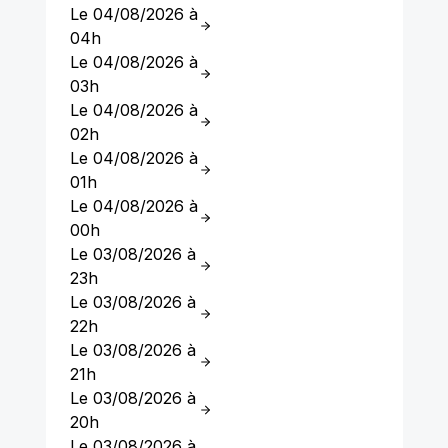
Le 04/08/2026 à
04h
Le 04/08/2026 à
03h
Le 04/08/2026 à
02h
Le 04/08/2026 à
01h
Le 04/08/2026 à
00h
Le 03/08/2026 à
23h
Le 03/08/2026 à
22h
Le 03/08/2026 à
21h
Le 03/08/2026 à
20h
Le 03/08/2026 à