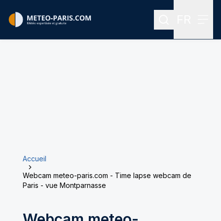
FR
Rechercher
Menu
Menu des
Accueil
Webcam meteo-paris.com - Time lapse webcam de
Paris - vue Montparnasse
Webcam meteo-