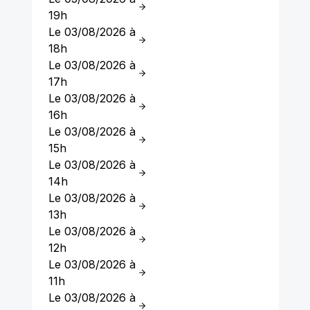
19h
Le 03/08/2026 à
18h
Le 03/08/2026 à
17h
Le 03/08/2026 à
16h
Le 03/08/2026 à
15h
Le 03/08/2026 à
14h
Le 03/08/2026 à
13h
Le 03/08/2026 à
12h
Le 03/08/2026 à
11h
Le 03/08/2026 à