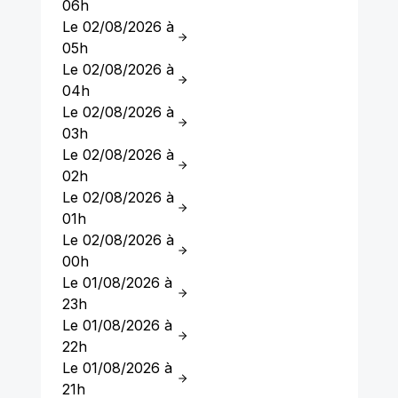
06h
Le 02/08/2026 à
05h
Le 02/08/2026 à
04h
Le 02/08/2026 à
03h
Le 02/08/2026 à
02h
Le 02/08/2026 à
01h
Le 02/08/2026 à
00h
Le 01/08/2026 à
23h
Le 01/08/2026 à
22h
Le 01/08/2026 à
21h