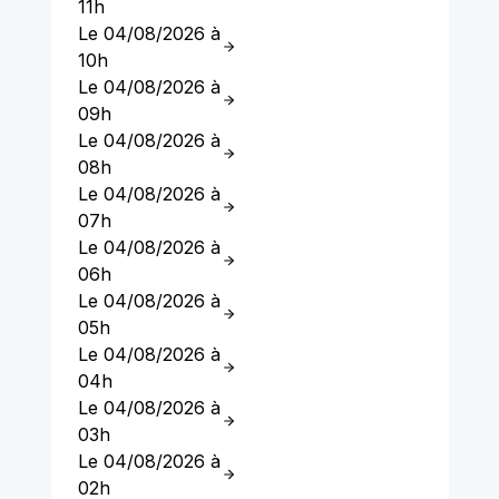
11h
Le 04/08/2026 à
10h
Le 04/08/2026 à
09h
Le 04/08/2026 à
08h
Le 04/08/2026 à
07h
Le 04/08/2026 à
06h
Le 04/08/2026 à
05h
Le 04/08/2026 à
04h
Le 04/08/2026 à
03h
Le 04/08/2026 à
02h