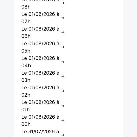
08h
Le 01/08/2026 à
07h
Le 01/08/2026 à
06h
Le 01/08/2026 à
05h
Le 01/08/2026 à
04h
Le 01/08/2026 à
03h
Le 01/08/2026 à
02h
Le 01/08/2026 à
01h
Le 01/08/2026 à
00h
Le 31/07/2026 à