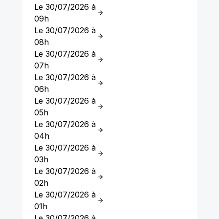
Le 30/07/2026 à
09h
Le 30/07/2026 à
08h
Le 30/07/2026 à
07h
Le 30/07/2026 à
06h
Le 30/07/2026 à
05h
Le 30/07/2026 à
04h
Le 30/07/2026 à
03h
Le 30/07/2026 à
02h
Le 30/07/2026 à
01h
Le 30/07/2026 à