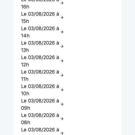
16h
Le 03/08/2026 à
15h
Le 03/08/2026 à
14h
Le 03/08/2026 à
13h
Le 03/08/2026 à
12h
Le 03/08/2026 à
11h
Le 03/08/2026 à
10h
Le 03/08/2026 à
09h
Le 03/08/2026 à
08h
Le 03/08/2026 à