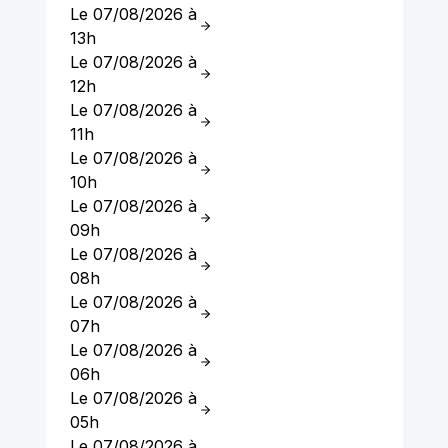
Le 07/08/2026 à
13h
Le 07/08/2026 à
12h
Le 07/08/2026 à
11h
Le 07/08/2026 à
10h
Le 07/08/2026 à
09h
Le 07/08/2026 à
08h
Le 07/08/2026 à
07h
Le 07/08/2026 à
06h
Le 07/08/2026 à
05h
Le 07/08/2026 à