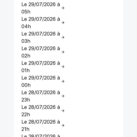
Le 29/07/2026 à
05h
Le 29/07/2026 à
04h
Le 29/07/2026 à
03h
Le 29/07/2026 à
02h
Le 29/07/2026 à
01h
Le 29/07/2026 à
00h
Le 28/07/2026 à
23h
Le 28/07/2026 à
22h
Le 28/07/2026 à
21h
Le 28/07/2026 à