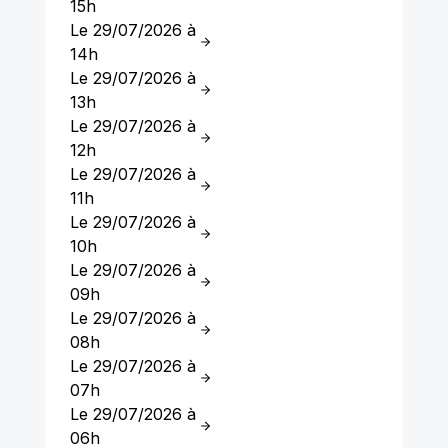
15h
Le 29/07/2026 à
14h
Le 29/07/2026 à
13h
Le 29/07/2026 à
12h
Le 29/07/2026 à
11h
Le 29/07/2026 à
10h
Le 29/07/2026 à
09h
Le 29/07/2026 à
08h
Le 29/07/2026 à
07h
Le 29/07/2026 à
06h