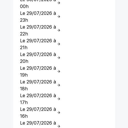
00h
Le 29/07/2026 à
23h
Le 29/07/2026 à
22h
Le 29/07/2026 à
21h
Le 29/07/2026 à
20h
Le 29/07/2026 à
19h
Le 29/07/2026 à
18h
Le 29/07/2026 à
17h
Le 29/07/2026 à
16h
Le 29/07/2026 à