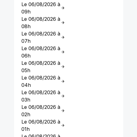
Le 06/08/2026 à
09h
Le 06/08/2026 à
08h
Le 06/08/2026 à
07h
Le 06/08/2026 à
06h
Le 06/08/2026 à
05h
Le 06/08/2026 à
04h
Le 06/08/2026 à
03h
Le 06/08/2026 à
02h
Le 06/08/2026 à
01h
Le 06/08/2026 à