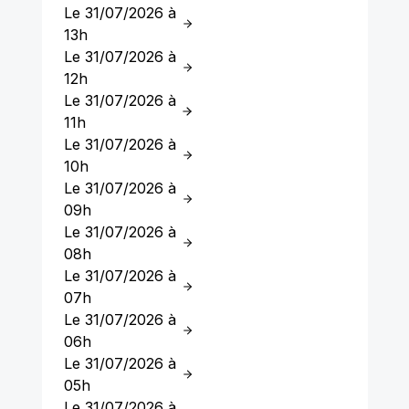
Le 31/07/2026 à
13h
Le 31/07/2026 à
12h
Le 31/07/2026 à
11h
Le 31/07/2026 à
10h
Le 31/07/2026 à
09h
Le 31/07/2026 à
08h
Le 31/07/2026 à
07h
Le 31/07/2026 à
06h
Le 31/07/2026 à
05h
Le 31/07/2026 à