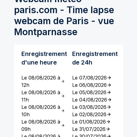
paris.com - Time lapse
webcam de Paris - vue
Montparnasse
Enregistrement
Enregistrement
d'une heure
de 24h
Le 08/08/2026 à
Le 07/08/2026
12h
Le 06/08/2026
Le 08/08/2026 à
Le 05/08/2026
11h
Le 04/08/2026
Le 08/08/2026 à
Le 03/08/2026
10h
Le 02/08/2026
Le 08/08/2026 à
Le 01/08/2026
09h
Le 31/07/2026
Le 08/08/2026 à
Le 30/07/2026