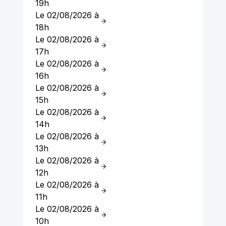
19h
Le 02/08/2026 à
18h
Le 02/08/2026 à
17h
Le 02/08/2026 à
16h
Le 02/08/2026 à
15h
Le 02/08/2026 à
14h
Le 02/08/2026 à
13h
Le 02/08/2026 à
12h
Le 02/08/2026 à
11h
Le 02/08/2026 à
10h