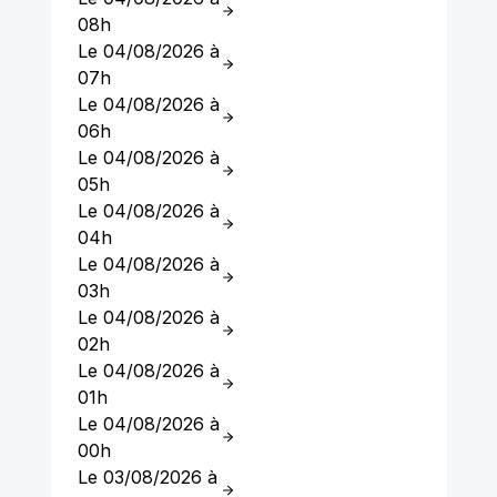
08h
Le 04/08/2026 à
07h
Le 04/08/2026 à
06h
Le 04/08/2026 à
05h
Le 04/08/2026 à
04h
Le 04/08/2026 à
03h
Le 04/08/2026 à
02h
Le 04/08/2026 à
01h
Le 04/08/2026 à
00h
Le 03/08/2026 à