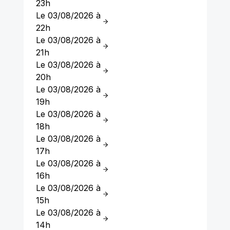
23h
Le 03/08/2026 à
22h
Le 03/08/2026 à
21h
Le 03/08/2026 à
20h
Le 03/08/2026 à
19h
Le 03/08/2026 à
18h
Le 03/08/2026 à
17h
Le 03/08/2026 à
16h
Le 03/08/2026 à
15h
Le 03/08/2026 à
14h