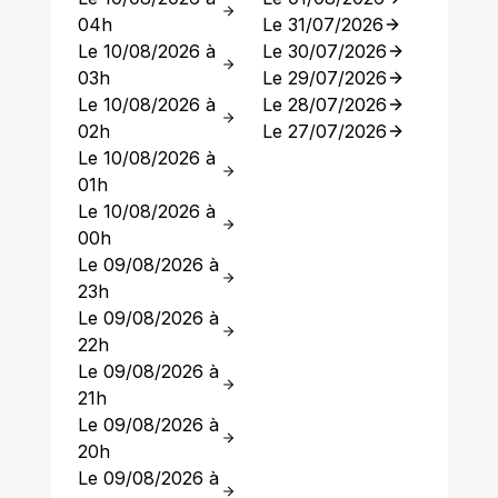
04h
Le 31/07/2026
Le 10/08/2026 à
Le 30/07/2026
03h
Le 29/07/2026
Le 10/08/2026 à
Le 28/07/2026
02h
Le 27/07/2026
Le 10/08/2026 à
01h
Le 10/08/2026 à
00h
Le 09/08/2026 à
23h
Le 09/08/2026 à
22h
Le 09/08/2026 à
21h
Le 09/08/2026 à
20h
Le 09/08/2026 à