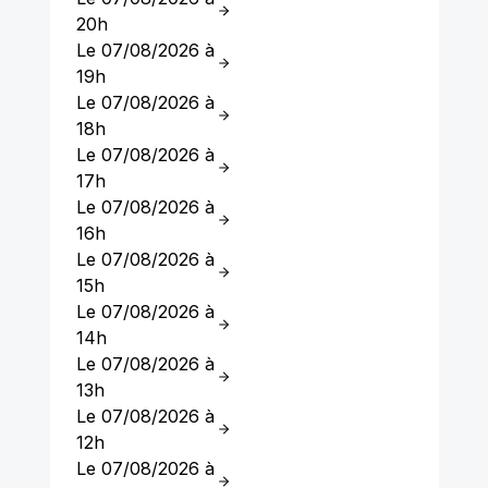
20h
Le 07/08/2026 à
19h
Le 07/08/2026 à
18h
Le 07/08/2026 à
17h
Le 07/08/2026 à
16h
Le 07/08/2026 à
15h
Le 07/08/2026 à
14h
Le 07/08/2026 à
13h
Le 07/08/2026 à
12h
Le 07/08/2026 à