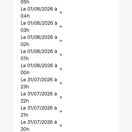
05h
Le 01/08/2026 à
04h
Le 01/08/2026 à
03h
Le 01/08/2026 à
02h
Le 01/08/2026 à
01h
Le 01/08/2026 à
00h
Le 31/07/2026 à
23h
Le 31/07/2026 à
22h
Le 31/07/2026 à
21h
Le 31/07/2026 à
20h