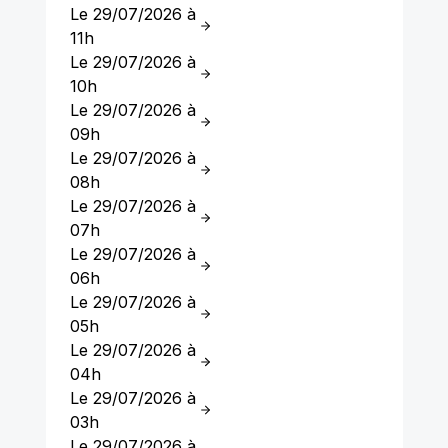
Le 29/07/2026 à
11h
Le 29/07/2026 à
10h
Le 29/07/2026 à
09h
Le 29/07/2026 à
08h
Le 29/07/2026 à
07h
Le 29/07/2026 à
06h
Le 29/07/2026 à
05h
Le 29/07/2026 à
04h
Le 29/07/2026 à
03h
Le 29/07/2026 à