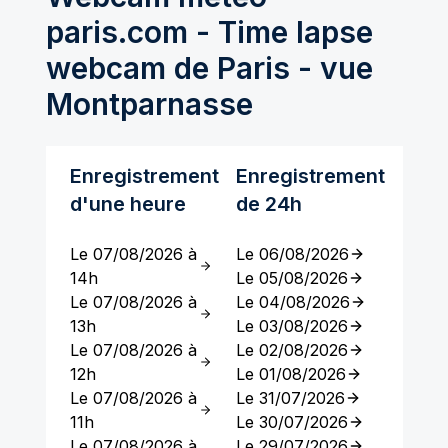
paris.com - Time lapse
webcam de Paris - vue
Montparnasse
Enregistrement
Enregistrement
d'une heure
de 24h
Le 07/08/2026 à
Le 06/08/2026
14h
Le 05/08/2026
Le 07/08/2026 à
Le 04/08/2026
13h
Le 03/08/2026
Le 07/08/2026 à
Le 02/08/2026
12h
Le 01/08/2026
Le 07/08/2026 à
Le 31/07/2026
11h
Le 30/07/2026
Le 07/08/2026 à
Le 29/07/2026