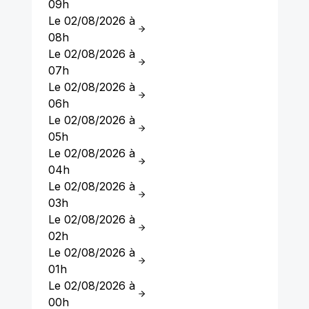
09h
Le 02/08/2026 à
08h
Le 02/08/2026 à
07h
Le 02/08/2026 à
06h
Le 02/08/2026 à
05h
Le 02/08/2026 à
04h
Le 02/08/2026 à
03h
Le 02/08/2026 à
02h
Le 02/08/2026 à
01h
Le 02/08/2026 à
00h