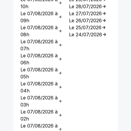
10h
Le 28/07/2026
Le 07/08/2026 à
Le 27/07/2026
09h
Le 26/07/2026
Le 07/08/2026 à
Le 25/07/2026
08h
Le 24/07/2026
Le 07/08/2026 à
07h
Le 07/08/2026 à
06h
Le 07/08/2026 à
05h
Le 07/08/2026 à
04h
Le 07/08/2026 à
03h
Le 07/08/2026 à
02h
Le 07/08/2026 à