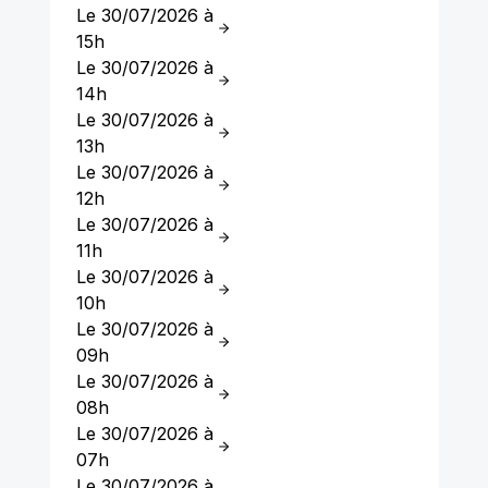
Le 30/07/2026 à
15h
Le 30/07/2026 à
14h
Le 30/07/2026 à
13h
Le 30/07/2026 à
12h
Le 30/07/2026 à
11h
Le 30/07/2026 à
10h
Le 30/07/2026 à
09h
Le 30/07/2026 à
08h
Le 30/07/2026 à
07h
Le 30/07/2026 à