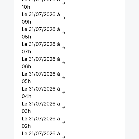
10h
Le 31/07/2026 à
09h
Le 31/07/2026 à
08h
Le 31/07/2026 à
07h
Le 31/07/2026 à
06h
Le 31/07/2026 à
05h
Le 31/07/2026 à
04h
Le 31/07/2026 à
03h
Le 31/07/2026 à
02h
Le 31/07/2026 à