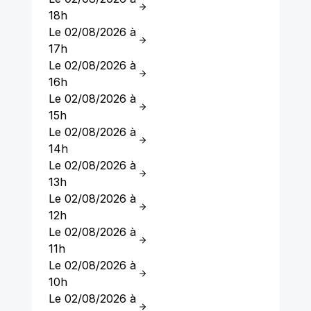
18h
Le 02/08/2026 à
17h
Le 02/08/2026 à
16h
Le 02/08/2026 à
15h
Le 02/08/2026 à
14h
Le 02/08/2026 à
13h
Le 02/08/2026 à
12h
Le 02/08/2026 à
11h
Le 02/08/2026 à
10h
Le 02/08/2026 à