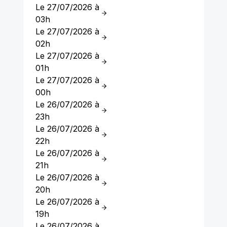
Le 27/07/2026 à
03h
Le 27/07/2026 à
02h
Le 27/07/2026 à
01h
Le 27/07/2026 à
00h
Le 26/07/2026 à
23h
Le 26/07/2026 à
22h
Le 26/07/2026 à
21h
Le 26/07/2026 à
20h
Le 26/07/2026 à
19h
Le 26/07/2026 à