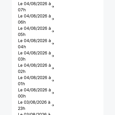
Le 04/08/2026 à
07h
Le 04/08/2026 à
06h
Le 04/08/2026 à
05h
Le 04/08/2026 à
04h
Le 04/08/2026 à
03h
Le 04/08/2026 à
02h
Le 04/08/2026 à
01h
Le 04/08/2026 à
00h
Le 03/08/2026 à
23h
Le 03/08/2026 à