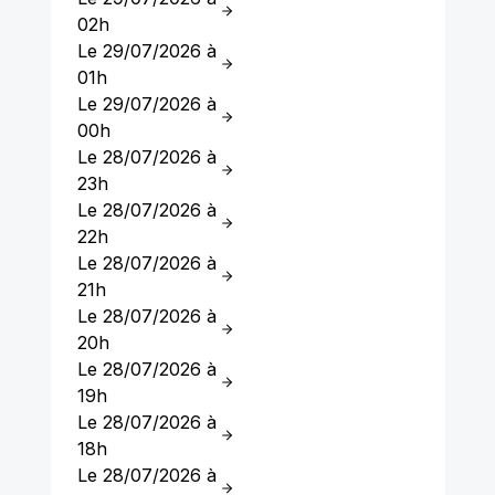
02h
Le 29/07/2026 à
01h
Le 29/07/2026 à
00h
Le 28/07/2026 à
23h
Le 28/07/2026 à
22h
Le 28/07/2026 à
21h
Le 28/07/2026 à
20h
Le 28/07/2026 à
19h
Le 28/07/2026 à
18h
Le 28/07/2026 à