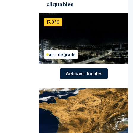
cliquables
17.0°C
air : dégradé
Webcams locales