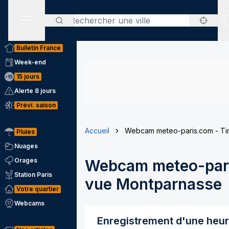
Rechercher
Menu secondaire
Bulletin France
Week-end
15 jours
Alerte 8 jours
Prévi. saison
Accueil
Webcam meteo-paris.com - Ti
Pluies
Nuages
Orages
Webcam meteo-pari
Station Paris
vue Montparnasse
Votre quartier
Webcams
Enregistrement d'une heu