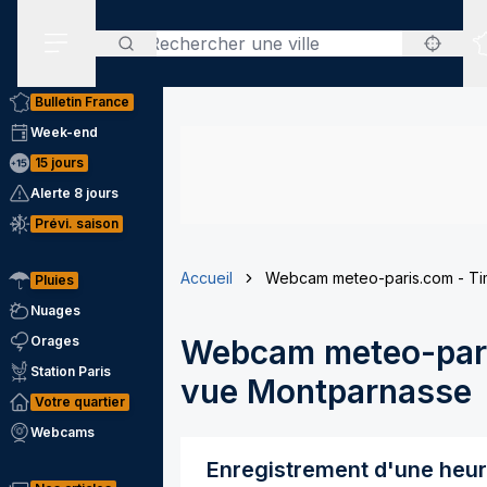
Rechercher
Menu secondaire
Bulletin France
Week-end
15 jours
Alerte 8 jours
Prévi. saison
Accueil
Webcam meteo-paris.com - Ti
Pluies
Nuages
Orages
Webcam meteo-pari
Station Paris
vue Montparnasse
Votre quartier
Webcams
Enregistrement d'une heu