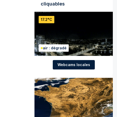
cliquables
17.2°C
air : dégradé
Webcams locales