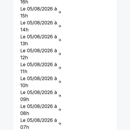
16h
Le 05/08/2026 à
15h
Le 05/08/2026 à
14h
Le 05/08/2026 à
13h
Le 05/08/2026 à
12h
Le 05/08/2026 à
11h
Le 05/08/2026 à
10h
Le 05/08/2026 à
09h
Le 05/08/2026 à
08h
Le 05/08/2026 à
07h