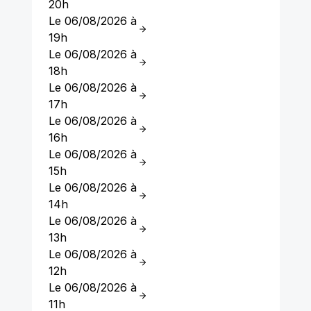
20h
Le 06/08/2026 à
19h
Le 06/08/2026 à
18h
Le 06/08/2026 à
17h
Le 06/08/2026 à
16h
Le 06/08/2026 à
15h
Le 06/08/2026 à
14h
Le 06/08/2026 à
13h
Le 06/08/2026 à
12h
Le 06/08/2026 à
11h