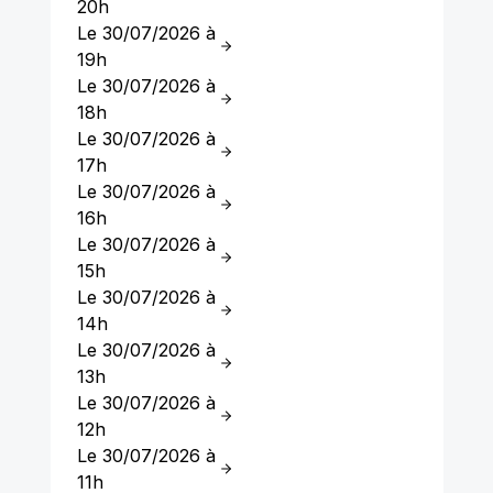
20h
Le 30/07/2026 à
19h
Le 30/07/2026 à
18h
Le 30/07/2026 à
17h
Le 30/07/2026 à
16h
Le 30/07/2026 à
15h
Le 30/07/2026 à
14h
Le 30/07/2026 à
13h
Le 30/07/2026 à
12h
Le 30/07/2026 à
11h