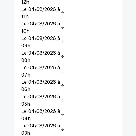
12h
Le 04/08/2026 à
11h
Le 04/08/2026 à
10h
Le 04/08/2026 à
09h
Le 04/08/2026 à
08h
Le 04/08/2026 à
07h
Le 04/08/2026 à
06h
Le 04/08/2026 à
05h
Le 04/08/2026 à
04h
Le 04/08/2026 à
03h