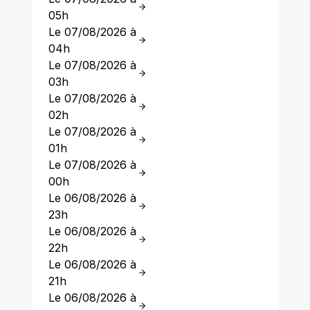
05h
Le 07/08/2026 à
04h
Le 07/08/2026 à
03h
Le 07/08/2026 à
02h
Le 07/08/2026 à
01h
Le 07/08/2026 à
00h
Le 06/08/2026 à
23h
Le 06/08/2026 à
22h
Le 06/08/2026 à
21h
Le 06/08/2026 à