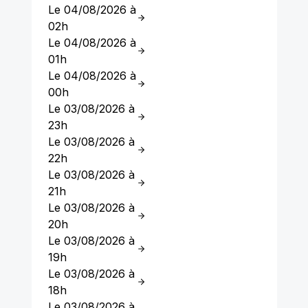
Le 04/08/2026 à
02h
Le 04/08/2026 à
01h
Le 04/08/2026 à
00h
Le 03/08/2026 à
23h
Le 03/08/2026 à
22h
Le 03/08/2026 à
21h
Le 03/08/2026 à
20h
Le 03/08/2026 à
19h
Le 03/08/2026 à
18h
Le 03/08/2026 à