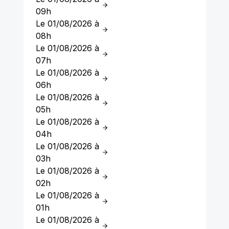
09h
Le 01/08/2026 à
08h
Le 01/08/2026 à
07h
Le 01/08/2026 à
06h
Le 01/08/2026 à
05h
Le 01/08/2026 à
04h
Le 01/08/2026 à
03h
Le 01/08/2026 à
02h
Le 01/08/2026 à
01h
Le 01/08/2026 à