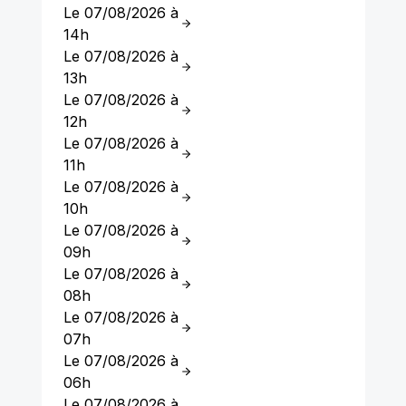
Le 07/08/2026 à
14h
Le 07/08/2026 à
13h
Le 07/08/2026 à
12h
Le 07/08/2026 à
11h
Le 07/08/2026 à
10h
Le 07/08/2026 à
09h
Le 07/08/2026 à
08h
Le 07/08/2026 à
07h
Le 07/08/2026 à
06h
Le 07/08/2026 à