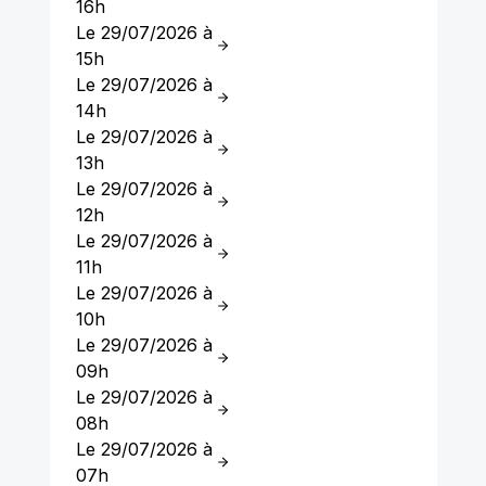
16h
Le 29/07/2026 à
15h
Le 29/07/2026 à
14h
Le 29/07/2026 à
13h
Le 29/07/2026 à
12h
Le 29/07/2026 à
11h
Le 29/07/2026 à
10h
Le 29/07/2026 à
09h
Le 29/07/2026 à
08h
Le 29/07/2026 à
07h