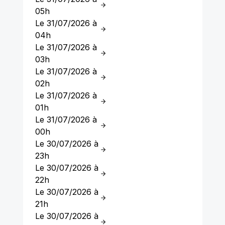
05h
Le 31/07/2026 à
04h
Le 31/07/2026 à
03h
Le 31/07/2026 à
02h
Le 31/07/2026 à
01h
Le 31/07/2026 à
00h
Le 30/07/2026 à
23h
Le 30/07/2026 à
22h
Le 30/07/2026 à
21h
Le 30/07/2026 à