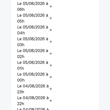
Le 05/08/2026 à
06h
Le 05/08/2026 à
05h
Le 05/08/2026 à
04h
Le 05/08/2026 à
03h
Le 05/08/2026 à
02h
Le 05/08/2026 à
01h
Le 05/08/2026 à
00h
Le 04/08/2026 à
23h
Le 04/08/2026 à
22h
Le 04/08/2026 à