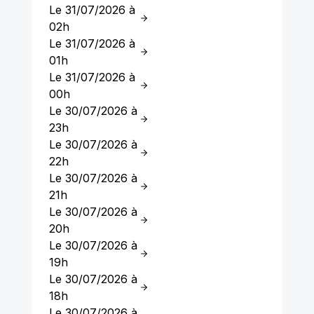
Le 31/07/2026 à
02h
Le 31/07/2026 à
01h
Le 31/07/2026 à
00h
Le 30/07/2026 à
23h
Le 30/07/2026 à
22h
Le 30/07/2026 à
21h
Le 30/07/2026 à
20h
Le 30/07/2026 à
19h
Le 30/07/2026 à
18h
Le 30/07/2026 à