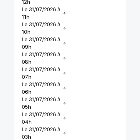
12h
Le 31/07/2026 à
11h
Le 31/07/2026 à
10h
Le 31/07/2026 à
09h
Le 31/07/2026 à
08h
Le 31/07/2026 à
07h
Le 31/07/2026 à
06h
Le 31/07/2026 à
05h
Le 31/07/2026 à
04h
Le 31/07/2026 à
03h