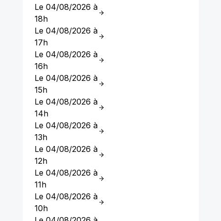
Le 04/08/2026 à
18h
Le 04/08/2026 à
17h
Le 04/08/2026 à
16h
Le 04/08/2026 à
15h
Le 04/08/2026 à
14h
Le 04/08/2026 à
13h
Le 04/08/2026 à
12h
Le 04/08/2026 à
11h
Le 04/08/2026 à
10h
Le 04/08/2026 à