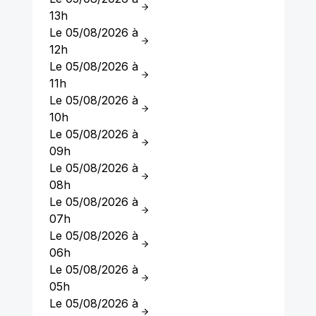
13h
Le 05/08/2026 à
12h
Le 05/08/2026 à
11h
Le 05/08/2026 à
10h
Le 05/08/2026 à
09h
Le 05/08/2026 à
08h
Le 05/08/2026 à
07h
Le 05/08/2026 à
06h
Le 05/08/2026 à
05h
Le 05/08/2026 à