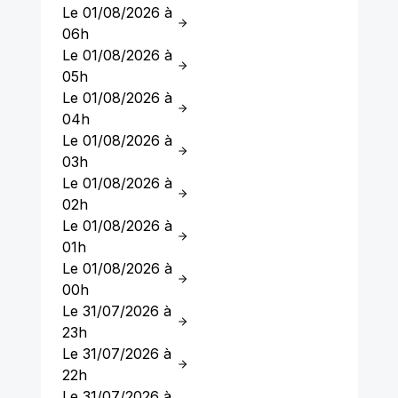
Le 01/08/2026 à
06h
Le 01/08/2026 à
05h
Le 01/08/2026 à
04h
Le 01/08/2026 à
03h
Le 01/08/2026 à
02h
Le 01/08/2026 à
01h
Le 01/08/2026 à
00h
Le 31/07/2026 à
23h
Le 31/07/2026 à
22h
Le 31/07/2026 à