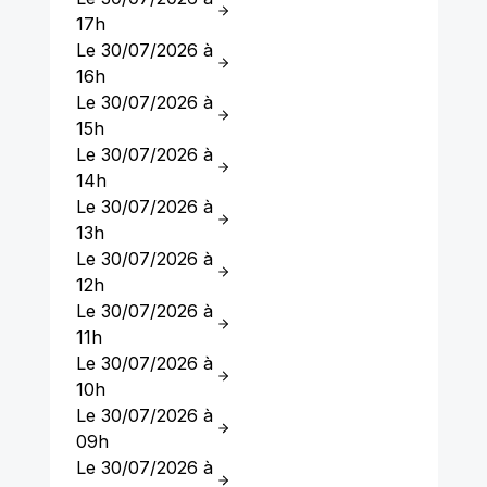
17h
Le 30/07/2026 à
16h
Le 30/07/2026 à
15h
Le 30/07/2026 à
14h
Le 30/07/2026 à
13h
Le 30/07/2026 à
12h
Le 30/07/2026 à
11h
Le 30/07/2026 à
10h
Le 30/07/2026 à
09h
Le 30/07/2026 à