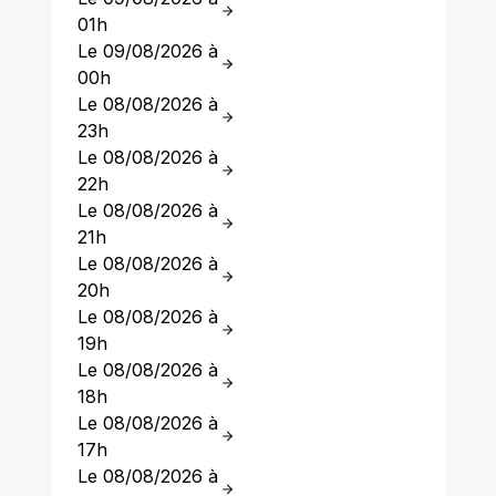
01h
Le 09/08/2026 à
00h
Le 08/08/2026 à
23h
Le 08/08/2026 à
22h
Le 08/08/2026 à
21h
Le 08/08/2026 à
20h
Le 08/08/2026 à
19h
Le 08/08/2026 à
18h
Le 08/08/2026 à
17h
Le 08/08/2026 à