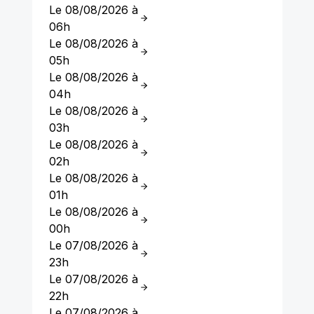
Le 08/08/2026 à
06h
Le 08/08/2026 à
05h
Le 08/08/2026 à
04h
Le 08/08/2026 à
03h
Le 08/08/2026 à
02h
Le 08/08/2026 à
01h
Le 08/08/2026 à
00h
Le 07/08/2026 à
23h
Le 07/08/2026 à
22h
Le 07/08/2026 à