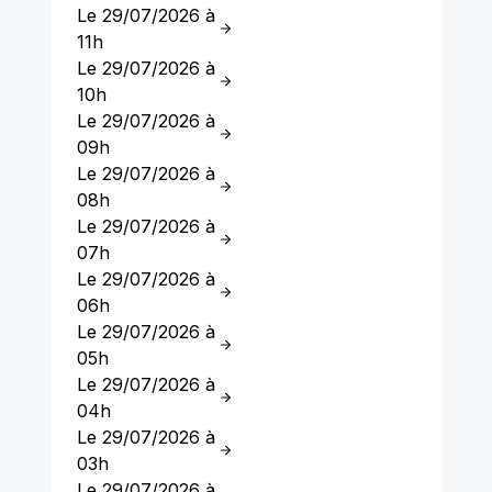
Le 29/07/2026 à
11h
Le 29/07/2026 à
10h
Le 29/07/2026 à
09h
Le 29/07/2026 à
08h
Le 29/07/2026 à
07h
Le 29/07/2026 à
06h
Le 29/07/2026 à
05h
Le 29/07/2026 à
04h
Le 29/07/2026 à
03h
Le 29/07/2026 à