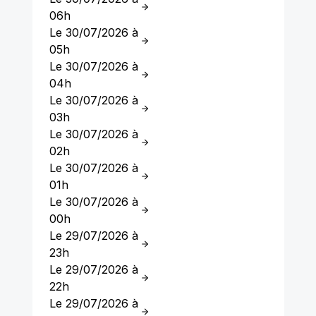
06h
Le 30/07/2026 à
05h
Le 30/07/2026 à
04h
Le 30/07/2026 à
03h
Le 30/07/2026 à
02h
Le 30/07/2026 à
01h
Le 30/07/2026 à
00h
Le 29/07/2026 à
23h
Le 29/07/2026 à
22h
Le 29/07/2026 à