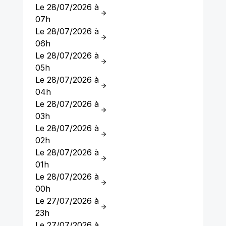
Le 28/07/2026 à
07h
Le 28/07/2026 à
06h
Le 28/07/2026 à
05h
Le 28/07/2026 à
04h
Le 28/07/2026 à
03h
Le 28/07/2026 à
02h
Le 28/07/2026 à
01h
Le 28/07/2026 à
00h
Le 27/07/2026 à
23h
Le 27/07/2026 à