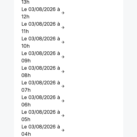
13h
Le 03/08/2026 à
12h
Le 03/08/2026 à
11h
Le 03/08/2026 à
10h
Le 03/08/2026 à
09h
Le 03/08/2026 à
08h
Le 03/08/2026 à
07h
Le 03/08/2026 à
06h
Le 03/08/2026 à
05h
Le 03/08/2026 à
04h