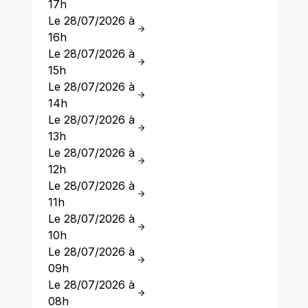
17h
Le 28/07/2026 à
16h
Le 28/07/2026 à
15h
Le 28/07/2026 à
14h
Le 28/07/2026 à
13h
Le 28/07/2026 à
12h
Le 28/07/2026 à
11h
Le 28/07/2026 à
10h
Le 28/07/2026 à
09h
Le 28/07/2026 à
08h