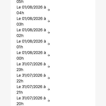
05h
Le 01/08/2026 à
04h
Le 01/08/2026 à
03h
Le 01/08/2026 à
02h
Le 01/08/2026 à
01h
Le 01/08/2026 à
00h
Le 31/07/2026 à
23h
Le 31/07/2026 à
22h
Le 31/07/2026 à
21h
Le 31/07/2026 à
20h