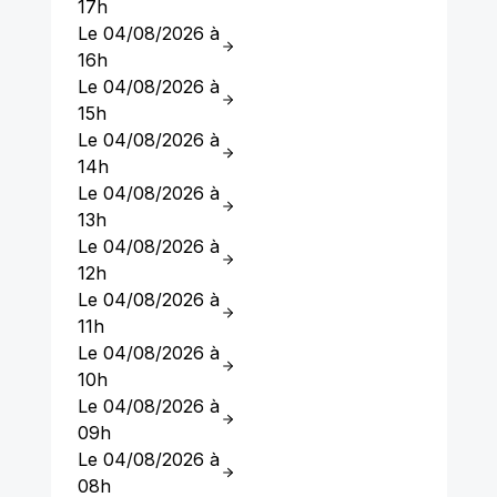
17h
Le 04/08/2026 à
16h
Le 04/08/2026 à
15h
Le 04/08/2026 à
14h
Le 04/08/2026 à
13h
Le 04/08/2026 à
12h
Le 04/08/2026 à
11h
Le 04/08/2026 à
10h
Le 04/08/2026 à
09h
Le 04/08/2026 à
08h