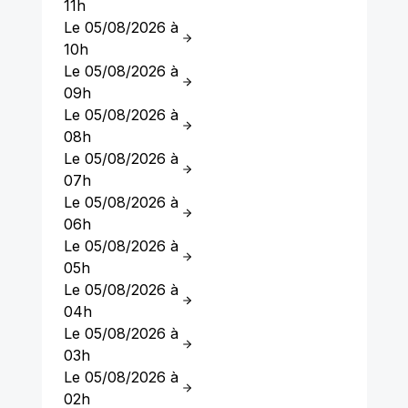
11h
Le 05/08/2026 à
10h
Le 05/08/2026 à
09h
Le 05/08/2026 à
08h
Le 05/08/2026 à
07h
Le 05/08/2026 à
06h
Le 05/08/2026 à
05h
Le 05/08/2026 à
04h
Le 05/08/2026 à
03h
Le 05/08/2026 à
02h