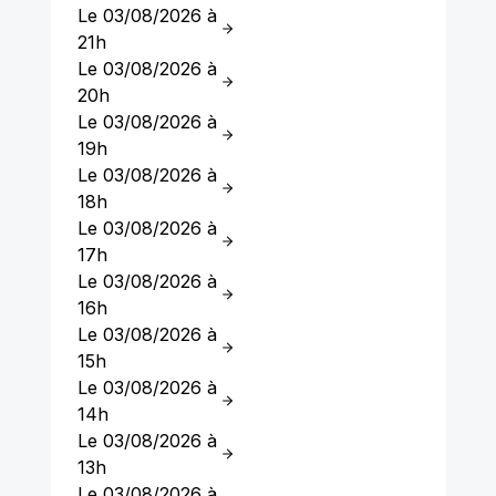
Le 03/08/2026 à
21h
Le 03/08/2026 à
20h
Le 03/08/2026 à
19h
Le 03/08/2026 à
18h
Le 03/08/2026 à
17h
Le 03/08/2026 à
16h
Le 03/08/2026 à
15h
Le 03/08/2026 à
14h
Le 03/08/2026 à
13h
Le 03/08/2026 à