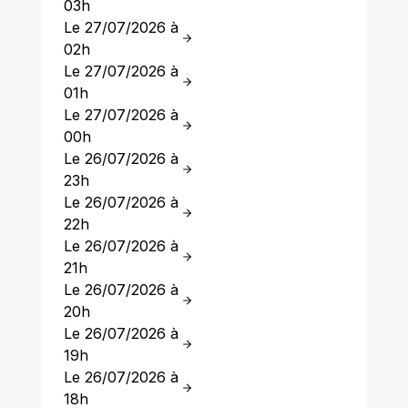
03h
Le 27/07/2026 à
02h
Le 27/07/2026 à
01h
Le 27/07/2026 à
00h
Le 26/07/2026 à
23h
Le 26/07/2026 à
22h
Le 26/07/2026 à
21h
Le 26/07/2026 à
20h
Le 26/07/2026 à
19h
Le 26/07/2026 à
18h