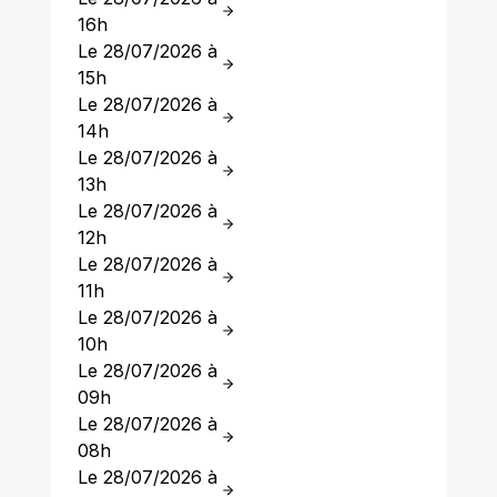
16h
Le 28/07/2026 à
15h
Le 28/07/2026 à
14h
Le 28/07/2026 à
13h
Le 28/07/2026 à
12h
Le 28/07/2026 à
11h
Le 28/07/2026 à
10h
Le 28/07/2026 à
09h
Le 28/07/2026 à
08h
Le 28/07/2026 à