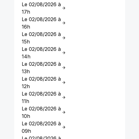
Le 02/08/2026 à
17h
Le 02/08/2026 à
16h
Le 02/08/2026 à
15h
Le 02/08/2026 à
14h
Le 02/08/2026 à
13h
Le 02/08/2026 à
12h
Le 02/08/2026 à
11h
Le 02/08/2026 à
10h
Le 02/08/2026 à
09h
Le 02/08/2026 à