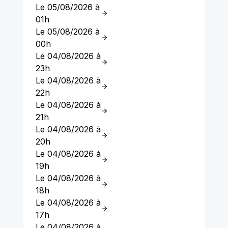
Le 05/08/2026 à
01h
Le 05/08/2026 à
00h
Le 04/08/2026 à
23h
Le 04/08/2026 à
22h
Le 04/08/2026 à
21h
Le 04/08/2026 à
20h
Le 04/08/2026 à
19h
Le 04/08/2026 à
18h
Le 04/08/2026 à
17h
Le 04/08/2026 à