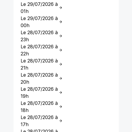
Le 29/07/2026 à
01h
Le 29/07/2026 à
00h
Le 28/07/2026 à
23h
Le 28/07/2026 à
22h
Le 28/07/2026 à
21h
Le 28/07/2026 à
20h
Le 28/07/2026 à
19h
Le 28/07/2026 à
18h
Le 28/07/2026 à
17h
Le 28/07/2026 à