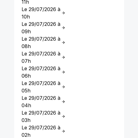
11h
Le 29/07/2026 à
10h
Le 29/07/2026 à
09h
Le 29/07/2026 à
08h
Le 29/07/2026 à
07h
Le 29/07/2026 à
06h
Le 29/07/2026 à
05h
Le 29/07/2026 à
04h
Le 29/07/2026 à
03h
Le 29/07/2026 à
02h