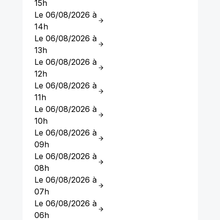
15h
Le 06/08/2026 à
14h
Le 06/08/2026 à
13h
Le 06/08/2026 à
12h
Le 06/08/2026 à
11h
Le 06/08/2026 à
10h
Le 06/08/2026 à
09h
Le 06/08/2026 à
08h
Le 06/08/2026 à
07h
Le 06/08/2026 à
06h