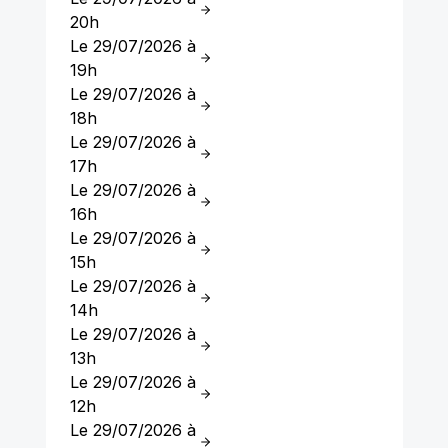
20h
Le 29/07/2026 à
19h
Le 29/07/2026 à
18h
Le 29/07/2026 à
17h
Le 29/07/2026 à
16h
Le 29/07/2026 à
15h
Le 29/07/2026 à
14h
Le 29/07/2026 à
13h
Le 29/07/2026 à
12h
Le 29/07/2026 à