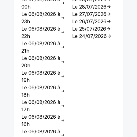
00h
Le 28/07/2026
Le 06/08/2026 à
Le 27/07/2026
23h
Le 26/07/2026
Le 06/08/2026 à
Le 25/07/2026
22h
Le 24/07/2026
Le 06/08/2026 à
21h
Le 06/08/2026 à
20h
Le 06/08/2026 à
19h
Le 06/08/2026 à
18h
Le 06/08/2026 à
17h
Le 06/08/2026 à
16h
Le 06/08/2026 à