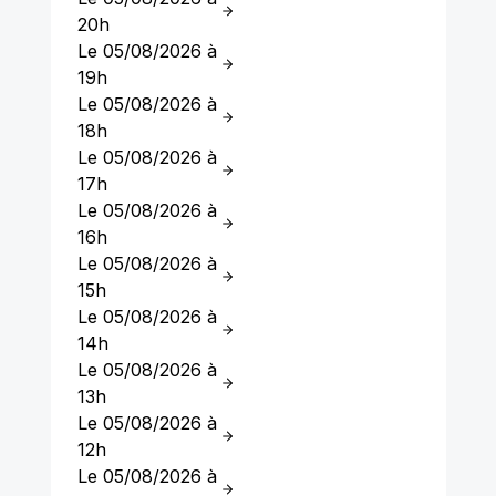
20h
Le 05/08/2026 à
19h
Le 05/08/2026 à
18h
Le 05/08/2026 à
17h
Le 05/08/2026 à
16h
Le 05/08/2026 à
15h
Le 05/08/2026 à
14h
Le 05/08/2026 à
13h
Le 05/08/2026 à
12h
Le 05/08/2026 à