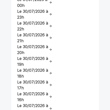
00h
Le 30/07/2026 à
23h
Le 30/07/2026 à
22h
Le 30/07/2026 à
21h
Le 30/07/2026 à
20h
Le 30/07/2026 à
19h
Le 30/07/2026 à
18h
Le 30/07/2026 à
17h
Le 30/07/2026 à
16h
Le 30/07/2026 à