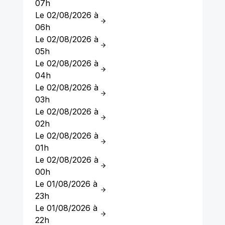
07h
Le 02/08/2026 à
06h
Le 02/08/2026 à
05h
Le 02/08/2026 à
04h
Le 02/08/2026 à
03h
Le 02/08/2026 à
02h
Le 02/08/2026 à
01h
Le 02/08/2026 à
00h
Le 01/08/2026 à
23h
Le 01/08/2026 à
22h