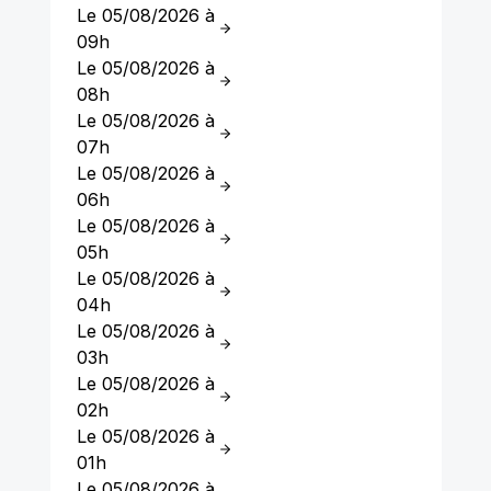
Le 05/08/2026 à
09h
Le 05/08/2026 à
08h
Le 05/08/2026 à
07h
Le 05/08/2026 à
06h
Le 05/08/2026 à
05h
Le 05/08/2026 à
04h
Le 05/08/2026 à
03h
Le 05/08/2026 à
02h
Le 05/08/2026 à
01h
Le 05/08/2026 à