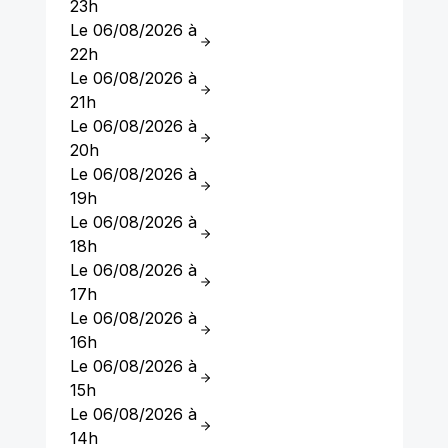
23h
Le 06/08/2026 à
22h
Le 06/08/2026 à
21h
Le 06/08/2026 à
20h
Le 06/08/2026 à
19h
Le 06/08/2026 à
18h
Le 06/08/2026 à
17h
Le 06/08/2026 à
16h
Le 06/08/2026 à
15h
Le 06/08/2026 à
14h