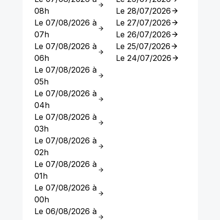
08h
Le 28/07/2026
Le 07/08/2026 à
Le 27/07/2026
07h
Le 26/07/2026
Le 07/08/2026 à
Le 25/07/2026
06h
Le 24/07/2026
Le 07/08/2026 à
05h
Le 07/08/2026 à
04h
Le 07/08/2026 à
03h
Le 07/08/2026 à
02h
Le 07/08/2026 à
01h
Le 07/08/2026 à
00h
Le 06/08/2026 à