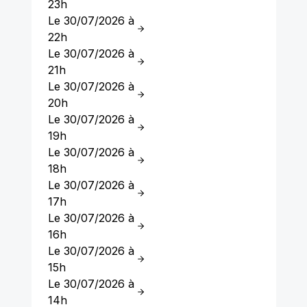
23h
Le 30/07/2026 à
22h
Le 30/07/2026 à
21h
Le 30/07/2026 à
20h
Le 30/07/2026 à
19h
Le 30/07/2026 à
18h
Le 30/07/2026 à
17h
Le 30/07/2026 à
16h
Le 30/07/2026 à
15h
Le 30/07/2026 à
14h