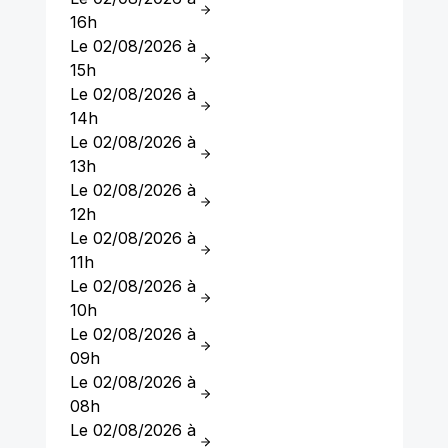
16h
Le 02/08/2026 à
15h
Le 02/08/2026 à
14h
Le 02/08/2026 à
13h
Le 02/08/2026 à
12h
Le 02/08/2026 à
11h
Le 02/08/2026 à
10h
Le 02/08/2026 à
09h
Le 02/08/2026 à
08h
Le 02/08/2026 à