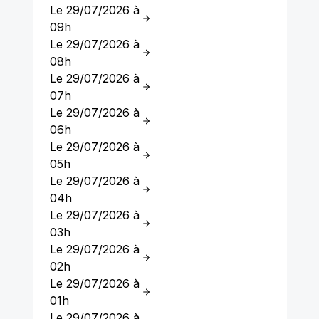
Le 29/07/2026 à
09h
Le 29/07/2026 à
08h
Le 29/07/2026 à
07h
Le 29/07/2026 à
06h
Le 29/07/2026 à
05h
Le 29/07/2026 à
04h
Le 29/07/2026 à
03h
Le 29/07/2026 à
02h
Le 29/07/2026 à
01h
Le 29/07/2026 à