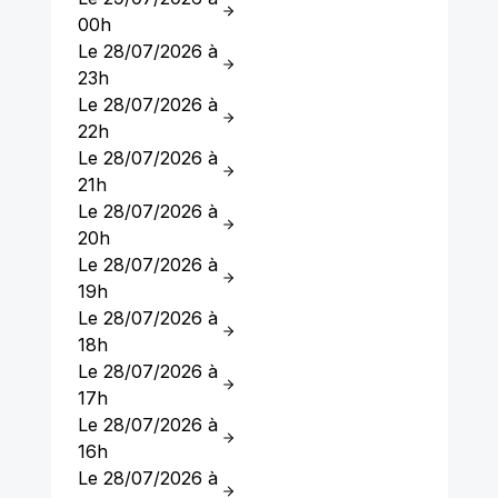
00h
Le 28/07/2026 à
23h
Le 28/07/2026 à
22h
Le 28/07/2026 à
21h
Le 28/07/2026 à
20h
Le 28/07/2026 à
19h
Le 28/07/2026 à
18h
Le 28/07/2026 à
17h
Le 28/07/2026 à
16h
Le 28/07/2026 à