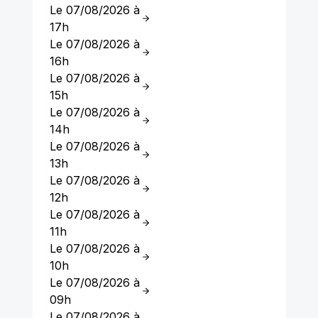
Le 07/08/2026 à
17h
Le 07/08/2026 à
16h
Le 07/08/2026 à
15h
Le 07/08/2026 à
14h
Le 07/08/2026 à
13h
Le 07/08/2026 à
12h
Le 07/08/2026 à
11h
Le 07/08/2026 à
10h
Le 07/08/2026 à
09h
Le 07/08/2026 à