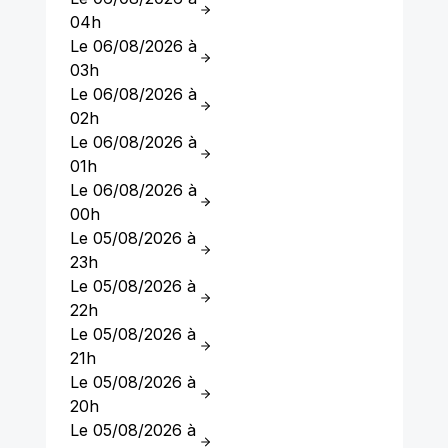
04h
Le 06/08/2026 à
03h
Le 06/08/2026 à
02h
Le 06/08/2026 à
01h
Le 06/08/2026 à
00h
Le 05/08/2026 à
23h
Le 05/08/2026 à
22h
Le 05/08/2026 à
21h
Le 05/08/2026 à
20h
Le 05/08/2026 à