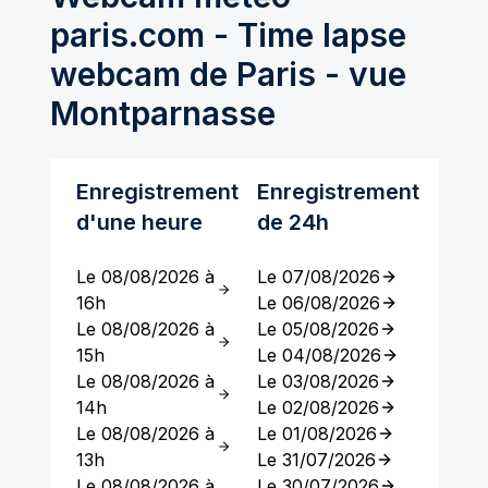
paris.com - Time lapse
webcam de Paris - vue
Montparnasse
Enregistrement
Enregistrement
d'une heure
de 24h
Le 08/08/2026 à
Le 07/08/2026
16h
Le 06/08/2026
Le 08/08/2026 à
Le 05/08/2026
15h
Le 04/08/2026
Le 08/08/2026 à
Le 03/08/2026
14h
Le 02/08/2026
Le 08/08/2026 à
Le 01/08/2026
13h
Le 31/07/2026
Le 08/08/2026 à
Le 30/07/2026