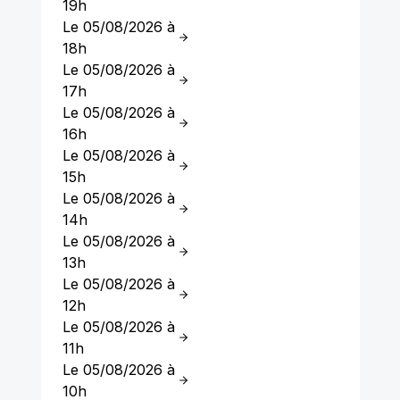
19h
Le 05/08/2026 à
18h
Le 05/08/2026 à
17h
Le 05/08/2026 à
16h
Le 05/08/2026 à
15h
Le 05/08/2026 à
14h
Le 05/08/2026 à
13h
Le 05/08/2026 à
12h
Le 05/08/2026 à
11h
Le 05/08/2026 à
10h