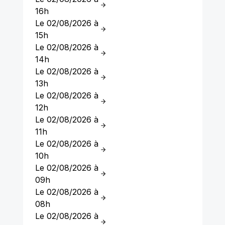
16h
Le 02/08/2026 à
15h
Le 02/08/2026 à
14h
Le 02/08/2026 à
13h
Le 02/08/2026 à
12h
Le 02/08/2026 à
11h
Le 02/08/2026 à
10h
Le 02/08/2026 à
09h
Le 02/08/2026 à
08h
Le 02/08/2026 à