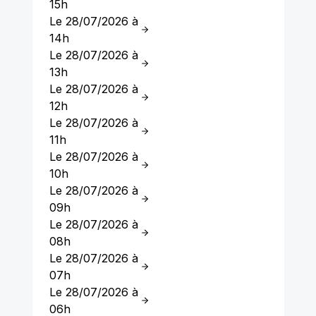
15h
Le 28/07/2026 à
14h
Le 28/07/2026 à
13h
Le 28/07/2026 à
12h
Le 28/07/2026 à
11h
Le 28/07/2026 à
10h
Le 28/07/2026 à
09h
Le 28/07/2026 à
08h
Le 28/07/2026 à
07h
Le 28/07/2026 à
06h