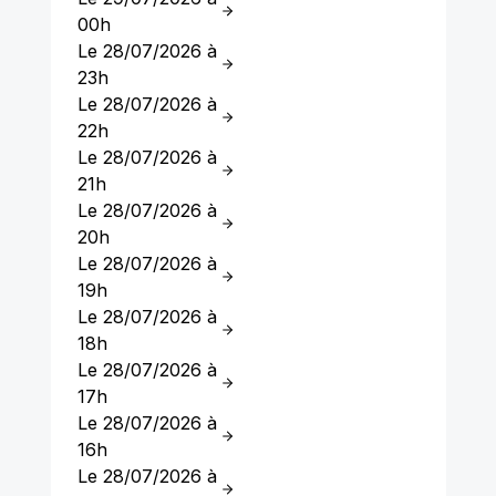
00h
Le 28/07/2026 à
23h
Le 28/07/2026 à
22h
Le 28/07/2026 à
21h
Le 28/07/2026 à
20h
Le 28/07/2026 à
19h
Le 28/07/2026 à
18h
Le 28/07/2026 à
17h
Le 28/07/2026 à
16h
Le 28/07/2026 à