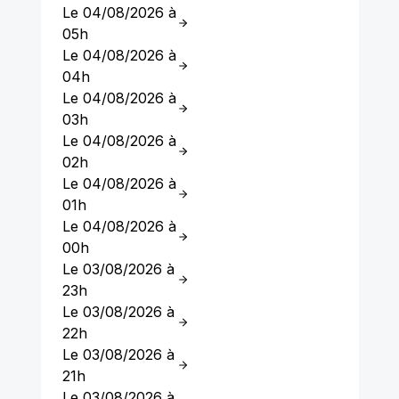
Le 04/08/2026 à
05h
Le 04/08/2026 à
04h
Le 04/08/2026 à
03h
Le 04/08/2026 à
02h
Le 04/08/2026 à
01h
Le 04/08/2026 à
00h
Le 03/08/2026 à
23h
Le 03/08/2026 à
22h
Le 03/08/2026 à
21h
Le 03/08/2026 à