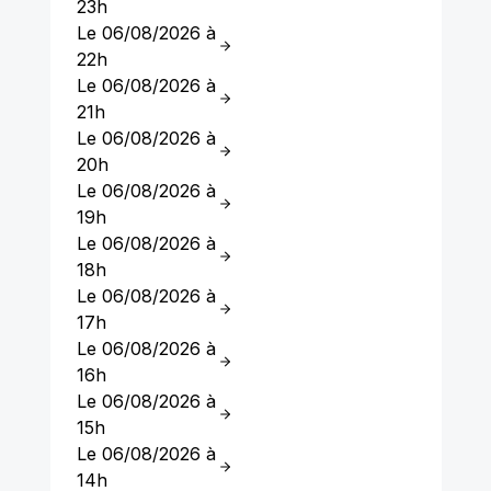
23h
Le 06/08/2026 à
22h
Le 06/08/2026 à
21h
Le 06/08/2026 à
20h
Le 06/08/2026 à
19h
Le 06/08/2026 à
18h
Le 06/08/2026 à
17h
Le 06/08/2026 à
16h
Le 06/08/2026 à
15h
Le 06/08/2026 à
14h