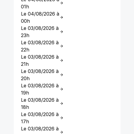
01h
Le 04/08/2026 à
00h
Le 03/08/2026 à
23h
Le 03/08/2026 à
22h
Le 03/08/2026 à
21h
Le 03/08/2026 à
20h
Le 03/08/2026 à
19h
Le 03/08/2026 à
18h
Le 03/08/2026 à
17h
Le 03/08/2026 à