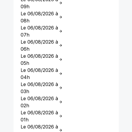
09h
Le 06/08/2026 à
08h
Le 06/08/2026 à
07h
Le 06/08/2026 à
06h
Le 06/08/2026 à
05h
Le 06/08/2026 à
04h
Le 06/08/2026 à
03h
Le 06/08/2026 à
02h
Le 06/08/2026 à
01h
Le 06/08/2026 à