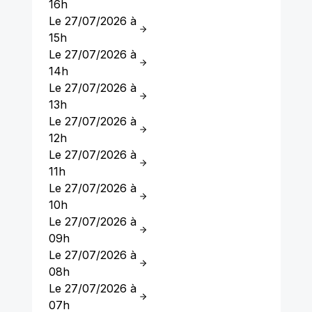
16h
Le 27/07/2026 à
15h
Le 27/07/2026 à
14h
Le 27/07/2026 à
13h
Le 27/07/2026 à
12h
Le 27/07/2026 à
11h
Le 27/07/2026 à
10h
Le 27/07/2026 à
09h
Le 27/07/2026 à
08h
Le 27/07/2026 à
07h