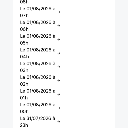
08h
Le 01/08/2026 à
07h
Le 01/08/2026 à
06h
Le 01/08/2026 à
05h
Le 01/08/2026 à
04h
Le 01/08/2026 à
03h
Le 01/08/2026 à
02h
Le 01/08/2026 à
01h
Le 01/08/2026 à
00h
Le 31/07/2026 à
23h