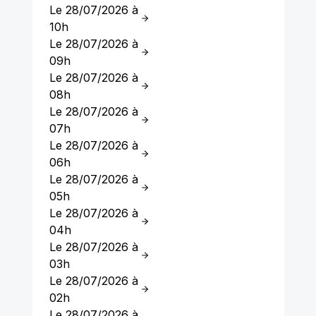
Le 28/07/2026 à
10h
Le 28/07/2026 à
09h
Le 28/07/2026 à
08h
Le 28/07/2026 à
07h
Le 28/07/2026 à
06h
Le 28/07/2026 à
05h
Le 28/07/2026 à
04h
Le 28/07/2026 à
03h
Le 28/07/2026 à
02h
Le 28/07/2026 à