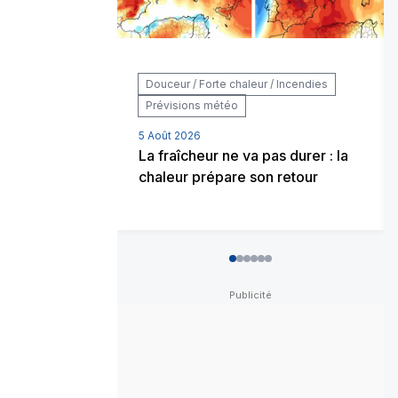
Douceur / Forte chaleur / Incendies
Prévisions météo
5 Août 2026
La fraîcheur ne va pas durer : la
chaleur prépare son retour
0
1
2
3
4
5