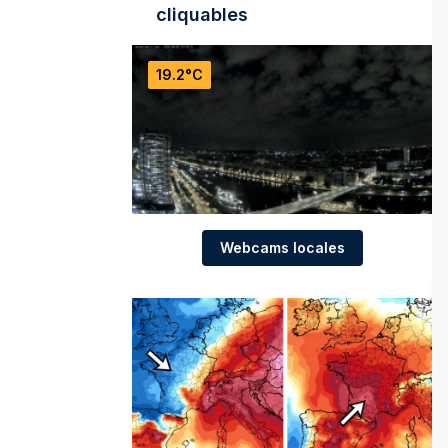
cliquables
19.2°C
Webcams locales