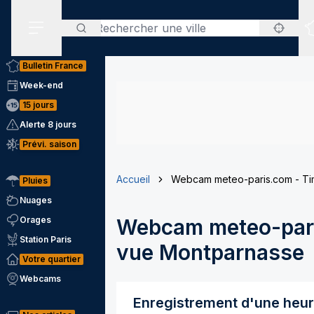
Rechercher
Menu secondaire
Bulletin France
Week-end
15 jours
Alerte 8 jours
Prévi. saison
Accueil
Webcam meteo-paris.com - Ti
Pluies
Nuages
Orages
Webcam meteo-pari
Station Paris
vue Montparnasse
Votre quartier
Webcams
Enregistrement d'une heu