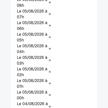
08h
Le 05/08/2026 à
07h
Le 05/08/2026 à
06h
Le 05/08/2026 à
05h
Le 05/08/2026 à
04h
Le 05/08/2026 à
03h
Le 05/08/2026 à
02h
Le 05/08/2026 à
01h
Le 05/08/2026 à
00h
Le 04/08/2026 à