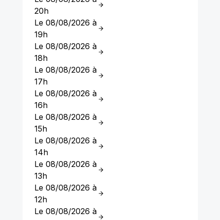
20h
Le 08/08/2026 à
19h
Le 08/08/2026 à
18h
Le 08/08/2026 à
17h
Le 08/08/2026 à
16h
Le 08/08/2026 à
15h
Le 08/08/2026 à
14h
Le 08/08/2026 à
13h
Le 08/08/2026 à
12h
Le 08/08/2026 à