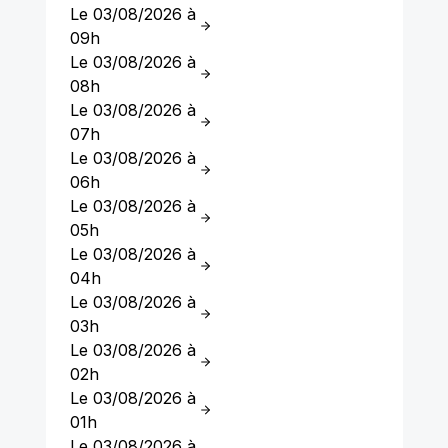
Le 03/08/2026 à
09h
Le 03/08/2026 à
08h
Le 03/08/2026 à
07h
Le 03/08/2026 à
06h
Le 03/08/2026 à
05h
Le 03/08/2026 à
04h
Le 03/08/2026 à
03h
Le 03/08/2026 à
02h
Le 03/08/2026 à
01h
Le 03/08/2026 à