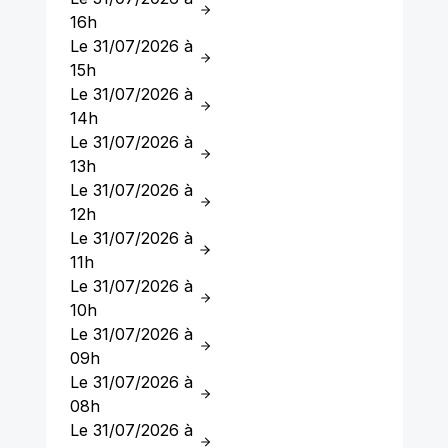
16h
Le 31/07/2026 à
15h
Le 31/07/2026 à
14h
Le 31/07/2026 à
13h
Le 31/07/2026 à
12h
Le 31/07/2026 à
11h
Le 31/07/2026 à
10h
Le 31/07/2026 à
09h
Le 31/07/2026 à
08h
Le 31/07/2026 à