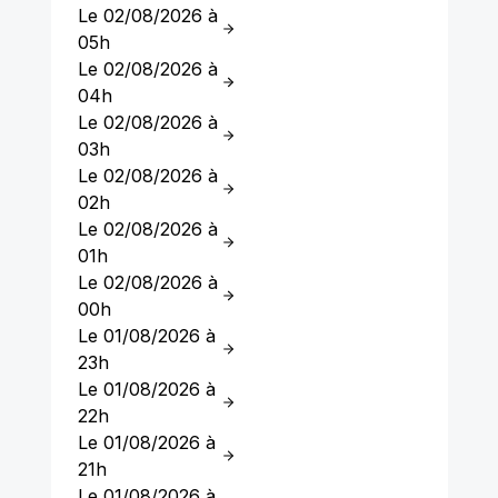
Le 02/08/2026 à
05h
Le 02/08/2026 à
04h
Le 02/08/2026 à
03h
Le 02/08/2026 à
02h
Le 02/08/2026 à
01h
Le 02/08/2026 à
00h
Le 01/08/2026 à
23h
Le 01/08/2026 à
22h
Le 01/08/2026 à
21h
Le 01/08/2026 à