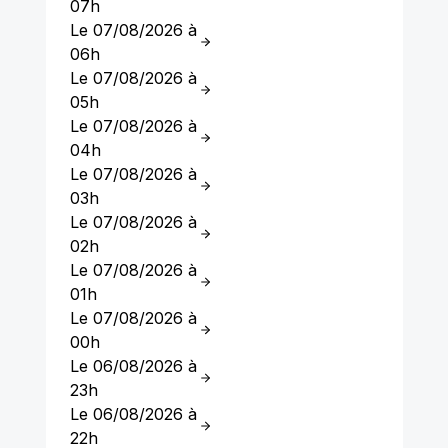
07h
Le 07/08/2026 à
06h
Le 07/08/2026 à
05h
Le 07/08/2026 à
04h
Le 07/08/2026 à
03h
Le 07/08/2026 à
02h
Le 07/08/2026 à
01h
Le 07/08/2026 à
00h
Le 06/08/2026 à
23h
Le 06/08/2026 à
22h