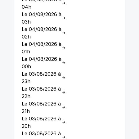
04h
Le 04/08/2026 à
03h
Le 04/08/2026 à
02h
Le 04/08/2026 à
01h
Le 04/08/2026 à
00h
Le 03/08/2026 à
23h
Le 03/08/2026 à
22h
Le 03/08/2026 à
21h
Le 03/08/2026 à
20h
Le 03/08/2026 à