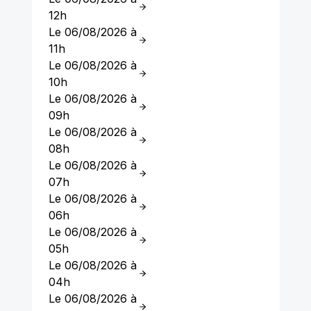
12h
Le 06/08/2026 à
11h
Le 06/08/2026 à
10h
Le 06/08/2026 à
09h
Le 06/08/2026 à
08h
Le 06/08/2026 à
07h
Le 06/08/2026 à
06h
Le 06/08/2026 à
05h
Le 06/08/2026 à
04h
Le 06/08/2026 à