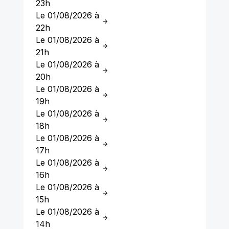
23h
Le 01/08/2026 à
22h
Le 01/08/2026 à
21h
Le 01/08/2026 à
20h
Le 01/08/2026 à
19h
Le 01/08/2026 à
18h
Le 01/08/2026 à
17h
Le 01/08/2026 à
16h
Le 01/08/2026 à
15h
Le 01/08/2026 à
14h