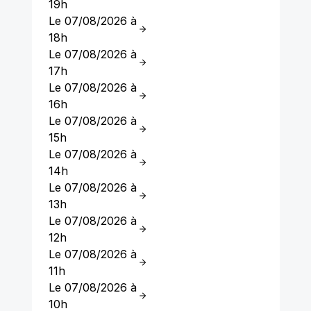
19h
Le 07/08/2026 à
18h
Le 07/08/2026 à
17h
Le 07/08/2026 à
16h
Le 07/08/2026 à
15h
Le 07/08/2026 à
14h
Le 07/08/2026 à
13h
Le 07/08/2026 à
12h
Le 07/08/2026 à
11h
Le 07/08/2026 à
10h