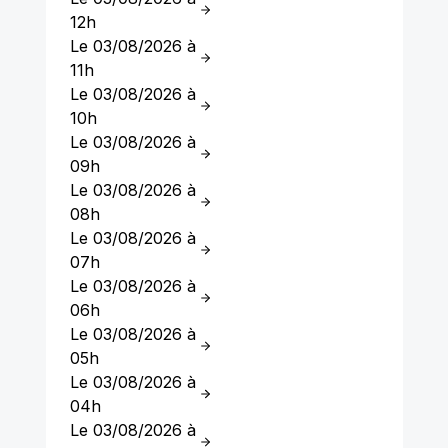
12h
Le 03/08/2026 à
11h
Le 03/08/2026 à
10h
Le 03/08/2026 à
09h
Le 03/08/2026 à
08h
Le 03/08/2026 à
07h
Le 03/08/2026 à
06h
Le 03/08/2026 à
05h
Le 03/08/2026 à
04h
Le 03/08/2026 à