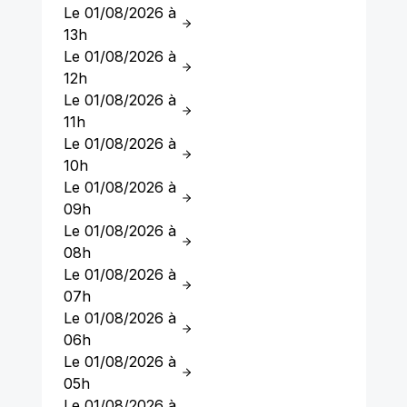
Le 01/08/2026 à
13h
Le 01/08/2026 à
12h
Le 01/08/2026 à
11h
Le 01/08/2026 à
10h
Le 01/08/2026 à
09h
Le 01/08/2026 à
08h
Le 01/08/2026 à
07h
Le 01/08/2026 à
06h
Le 01/08/2026 à
05h
Le 01/08/2026 à