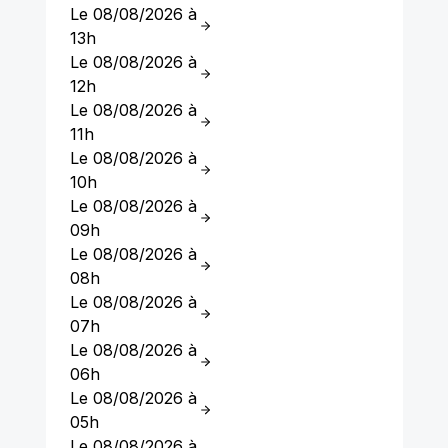
Le 08/08/2026 à
13h
Le 08/08/2026 à
12h
Le 08/08/2026 à
11h
Le 08/08/2026 à
10h
Le 08/08/2026 à
09h
Le 08/08/2026 à
08h
Le 08/08/2026 à
07h
Le 08/08/2026 à
06h
Le 08/08/2026 à
05h
Le 08/08/2026 à