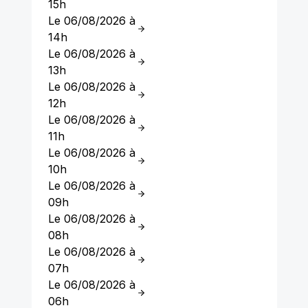
15h
Le 06/08/2026 à
14h
Le 06/08/2026 à
13h
Le 06/08/2026 à
12h
Le 06/08/2026 à
11h
Le 06/08/2026 à
10h
Le 06/08/2026 à
09h
Le 06/08/2026 à
08h
Le 06/08/2026 à
07h
Le 06/08/2026 à
06h