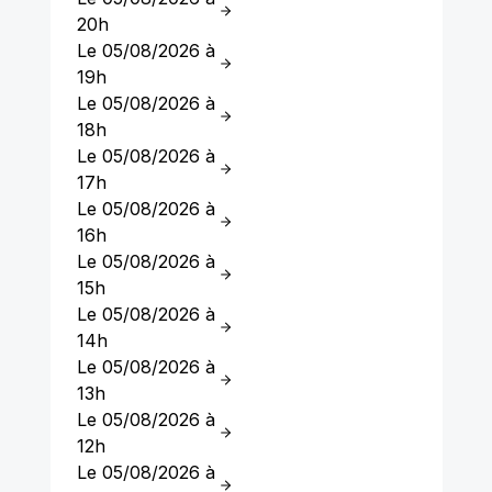
20h
Le 05/08/2026 à
19h
Le 05/08/2026 à
18h
Le 05/08/2026 à
17h
Le 05/08/2026 à
16h
Le 05/08/2026 à
15h
Le 05/08/2026 à
14h
Le 05/08/2026 à
13h
Le 05/08/2026 à
12h
Le 05/08/2026 à