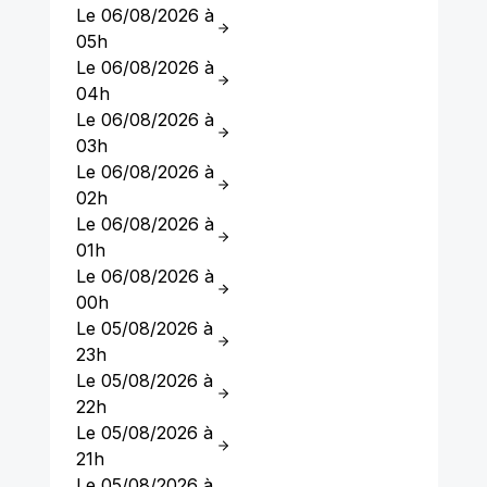
Le 06/08/2026 à
05h
Le 06/08/2026 à
04h
Le 06/08/2026 à
03h
Le 06/08/2026 à
02h
Le 06/08/2026 à
01h
Le 06/08/2026 à
00h
Le 05/08/2026 à
23h
Le 05/08/2026 à
22h
Le 05/08/2026 à
21h
Le 05/08/2026 à