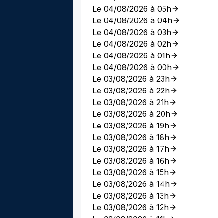
Le 04/08/2026 à 05h
Le 04/08/2026 à 04h
Le 04/08/2026 à 03h
Le 04/08/2026 à 02h
Le 04/08/2026 à 01h
Le 04/08/2026 à 00h
Le 03/08/2026 à 23h
Le 03/08/2026 à 22h
Le 03/08/2026 à 21h
Le 03/08/2026 à 20h
Le 03/08/2026 à 19h
Le 03/08/2026 à 18h
Le 03/08/2026 à 17h
Le 03/08/2026 à 16h
Le 03/08/2026 à 15h
Le 03/08/2026 à 14h
Le 03/08/2026 à 13h
Le 03/08/2026 à 12h