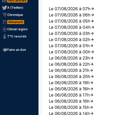
Nos articles
X (Twitter)
Le 07/08/2026 à 07h
Le 07/08/2026 à 06h
Chronique
Le 07/08/2026 à 05h
Almanach
Le 07/08/2026 à 04h
Climat région
Le 07/08/2026 à 03h
T°C records
Le 07/08/2026 à 02h
Le 07/08/2026 à 01h
Faire un don
Le 07/08/2026 à 00h
Le 06/08/2026 à 23h
Le 06/08/2026 à 22h
Le 06/08/2026 à 21h
Le 06/08/2026 à 20h
Le 06/08/2026 à 19h
Le 06/08/2026 à 18h
Le 06/08/2026 à 17h
Le 06/08/2026 à 16h
Le 06/08/2026 à 15h
Le 06/08/2026 à 14h