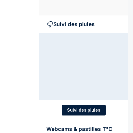
Suivi des pluies
Suivi des pluies
Webcams & pastilles T°C