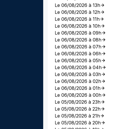
Le 06/08/2026 à 13h
Le 06/08/2026 à 12h
Le 06/08/2026 à 11h
Le 06/08/2026 à 10h
Le 06/08/2026 à 09h
Le 06/08/2026 à 08h
Le 06/08/2026 à 07h
Le 06/08/2026 à 06h
Le 06/08/2026 à 05h
Le 06/08/2026 à 04h
Le 06/08/2026 à 03h
Le 06/08/2026 à 02h
Le 06/08/2026 à 01h
Le 06/08/2026 à 00h
Le 05/08/2026 à 23h
Le 05/08/2026 à 22h
Le 05/08/2026 à 21h
Le 05/08/2026 à 20h