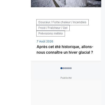
Douceur / Forte chaleur / Incendies
Froid / Fraîcheur / Gel
Prévisions météo
7 Août 2026
Après cet été historique, allons-
nous connaître un hiver glacial ?
0
1
2
3
4
5