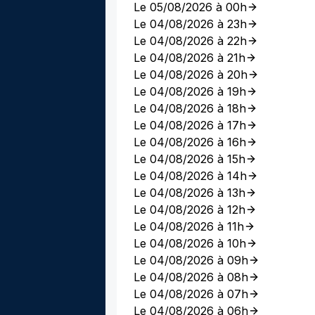
Le 05/08/2026 à 00h
Le 04/08/2026 à 23h
Le 04/08/2026 à 22h
Le 04/08/2026 à 21h
Le 04/08/2026 à 20h
Le 04/08/2026 à 19h
Le 04/08/2026 à 18h
Le 04/08/2026 à 17h
Le 04/08/2026 à 16h
Le 04/08/2026 à 15h
Le 04/08/2026 à 14h
Le 04/08/2026 à 13h
Le 04/08/2026 à 12h
Le 04/08/2026 à 11h
Le 04/08/2026 à 10h
Le 04/08/2026 à 09h
Le 04/08/2026 à 08h
Le 04/08/2026 à 07h
Le 04/08/2026 à 06h