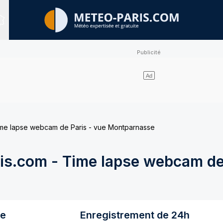
Sites expertisés
me lapse webcam de Paris - vue Montparnasse
s.com - Time lapse webcam de 
re
Enregistrement de 24h