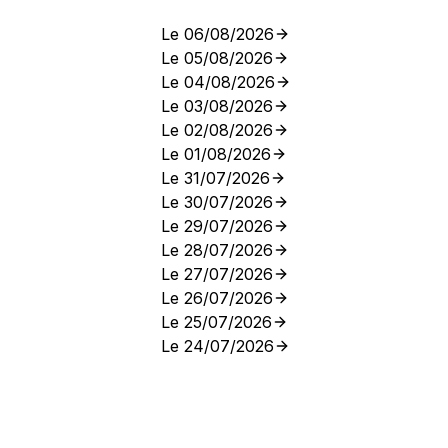
Le 06/08/2026
Le 05/08/2026
Le 04/08/2026
Le 03/08/2026
Le 02/08/2026
Le 01/08/2026
Le 31/07/2026
Le 30/07/2026
Le 29/07/2026
Le 28/07/2026
Le 27/07/2026
Le 26/07/2026
Le 25/07/2026
Le 24/07/2026