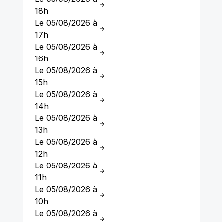
18h
Le 05/08/2026 à
17h
Le 05/08/2026 à
16h
Le 05/08/2026 à
15h
Le 05/08/2026 à
14h
Le 05/08/2026 à
13h
Le 05/08/2026 à
12h
Le 05/08/2026 à
11h
Le 05/08/2026 à
10h
Le 05/08/2026 à