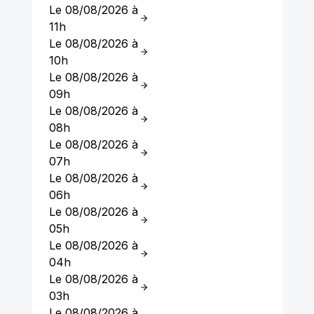
Le 08/08/2026 à
11h
Le 08/08/2026 à
10h
Le 08/08/2026 à
09h
Le 08/08/2026 à
08h
Le 08/08/2026 à
07h
Le 08/08/2026 à
06h
Le 08/08/2026 à
05h
Le 08/08/2026 à
04h
Le 08/08/2026 à
03h
Le 08/08/2026 à