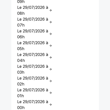
09h
Le 29/07/2026 à
08h
Le 29/07/2026 à
07h
Le 29/07/2026 à
06h
Le 29/07/2026 à
05h
Le 29/07/2026 à
04h
Le 29/07/2026 à
03h
Le 29/07/2026 à
02h
Le 29/07/2026 à
01h
Le 29/07/2026 à
00h