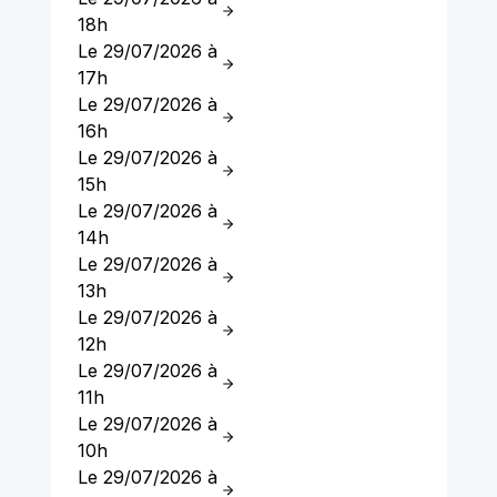
18h
Le 29/07/2026 à
17h
Le 29/07/2026 à
16h
Le 29/07/2026 à
15h
Le 29/07/2026 à
14h
Le 29/07/2026 à
13h
Le 29/07/2026 à
12h
Le 29/07/2026 à
11h
Le 29/07/2026 à
10h
Le 29/07/2026 à