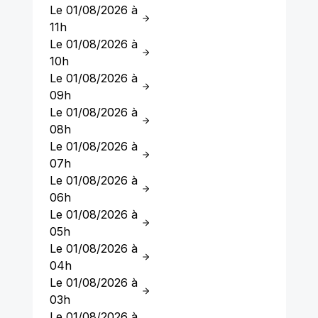
Le 01/08/2026 à
11h
Le 01/08/2026 à
10h
Le 01/08/2026 à
09h
Le 01/08/2026 à
08h
Le 01/08/2026 à
07h
Le 01/08/2026 à
06h
Le 01/08/2026 à
05h
Le 01/08/2026 à
04h
Le 01/08/2026 à
03h
Le 01/08/2026 à