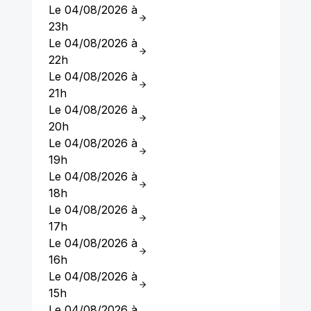
Le 04/08/2026 à
23h
Le 04/08/2026 à
22h
Le 04/08/2026 à
21h
Le 04/08/2026 à
20h
Le 04/08/2026 à
19h
Le 04/08/2026 à
18h
Le 04/08/2026 à
17h
Le 04/08/2026 à
16h
Le 04/08/2026 à
15h
Le 04/08/2026 à