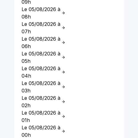
09h
Le 05/08/2026 à
08h
Le 05/08/2026 à
07h
Le 05/08/2026 à
06h
Le 05/08/2026 à
05h
Le 05/08/2026 à
04h
Le 05/08/2026 à
03h
Le 05/08/2026 à
02h
Le 05/08/2026 à
01h
Le 05/08/2026 à
00h