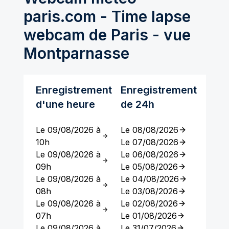
paris.com - Time lapse
webcam de Paris - vue
Montparnasse
Enregistrement
Enregistrement
d'une heure
de 24h
Le 09/08/2026 à
Le 08/08/2026
10h
Le 07/08/2026
Le 09/08/2026 à
Le 06/08/2026
09h
Le 05/08/2026
Le 09/08/2026 à
Le 04/08/2026
08h
Le 03/08/2026
Le 09/08/2026 à
Le 02/08/2026
07h
Le 01/08/2026
Le 09/08/2026 à
Le 31/07/2026