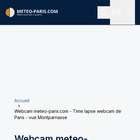
FR
Rechercher
Menu
Menu des
Accueil
Webcam meteo-paris.com - Time lapse webcam de
Paris - vue Montparnasse
Webcam meteo-