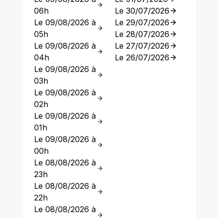
06h
Le 30/07/2026
Le 09/08/2026 à
Le 29/07/2026
05h
Le 28/07/2026
Le 09/08/2026 à
Le 27/07/2026
04h
Le 26/07/2026
Le 09/08/2026 à
03h
Le 09/08/2026 à
02h
Le 09/08/2026 à
01h
Le 09/08/2026 à
00h
Le 08/08/2026 à
23h
Le 08/08/2026 à
22h
Le 08/08/2026 à