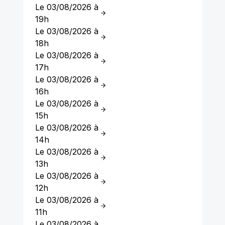
Le 03/08/2026 à
19h
Le 03/08/2026 à
18h
Le 03/08/2026 à
17h
Le 03/08/2026 à
16h
Le 03/08/2026 à
15h
Le 03/08/2026 à
14h
Le 03/08/2026 à
13h
Le 03/08/2026 à
12h
Le 03/08/2026 à
11h
Le 03/08/2026 à