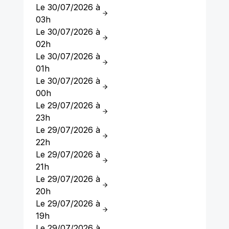
Le 30/07/2026 à
03h
Le 30/07/2026 à
02h
Le 30/07/2026 à
01h
Le 30/07/2026 à
00h
Le 29/07/2026 à
23h
Le 29/07/2026 à
22h
Le 29/07/2026 à
21h
Le 29/07/2026 à
20h
Le 29/07/2026 à
19h
Le 29/07/2026 à