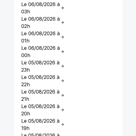
Le 06/08/2026 à
03h
Le 06/08/2026 à
02h
Le 06/08/2026 à
01h
Le 06/08/2026 à
00h
Le 05/08/2026 à
23h
Le 05/08/2026 à
22h
Le 05/08/2026 à
21h
Le 05/08/2026 à
20h
Le 05/08/2026 à
19h
Le 05/08/2026 à