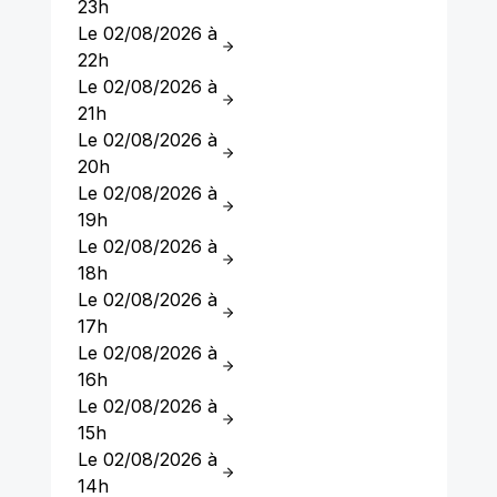
23h
Le 02/08/2026 à
22h
Le 02/08/2026 à
21h
Le 02/08/2026 à
20h
Le 02/08/2026 à
19h
Le 02/08/2026 à
18h
Le 02/08/2026 à
17h
Le 02/08/2026 à
16h
Le 02/08/2026 à
15h
Le 02/08/2026 à
14h