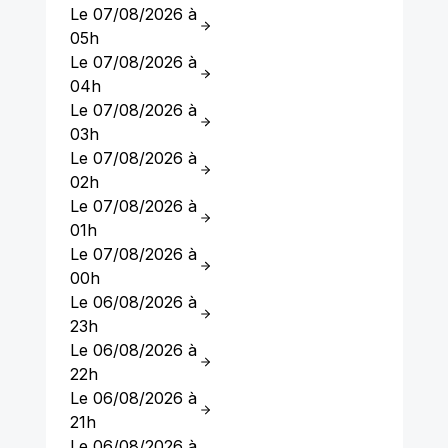
Le 07/08/2026 à
05h
Le 07/08/2026 à
04h
Le 07/08/2026 à
03h
Le 07/08/2026 à
02h
Le 07/08/2026 à
01h
Le 07/08/2026 à
00h
Le 06/08/2026 à
23h
Le 06/08/2026 à
22h
Le 06/08/2026 à
21h
Le 06/08/2026 à