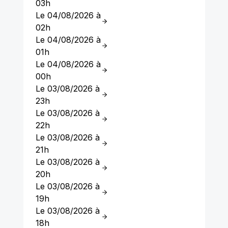
03h
Le 04/08/2026 à
02h
Le 04/08/2026 à
01h
Le 04/08/2026 à
00h
Le 03/08/2026 à
23h
Le 03/08/2026 à
22h
Le 03/08/2026 à
21h
Le 03/08/2026 à
20h
Le 03/08/2026 à
19h
Le 03/08/2026 à
18h