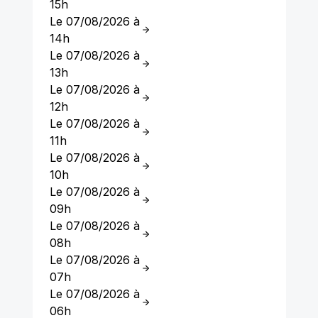
15h
Le 07/08/2026 à
14h
Le 07/08/2026 à
13h
Le 07/08/2026 à
12h
Le 07/08/2026 à
11h
Le 07/08/2026 à
10h
Le 07/08/2026 à
09h
Le 07/08/2026 à
08h
Le 07/08/2026 à
07h
Le 07/08/2026 à
06h