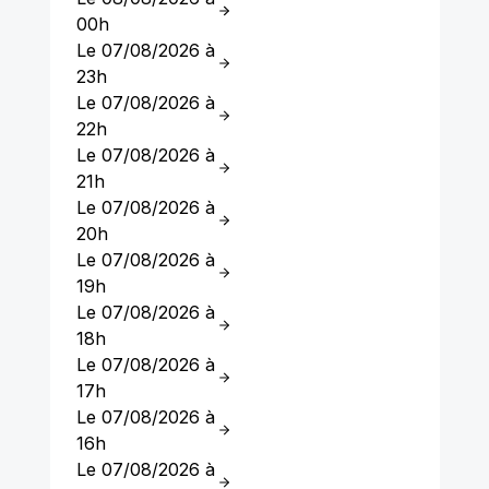
00h
Le 07/08/2026 à
23h
Le 07/08/2026 à
22h
Le 07/08/2026 à
21h
Le 07/08/2026 à
20h
Le 07/08/2026 à
19h
Le 07/08/2026 à
18h
Le 07/08/2026 à
17h
Le 07/08/2026 à
16h
Le 07/08/2026 à