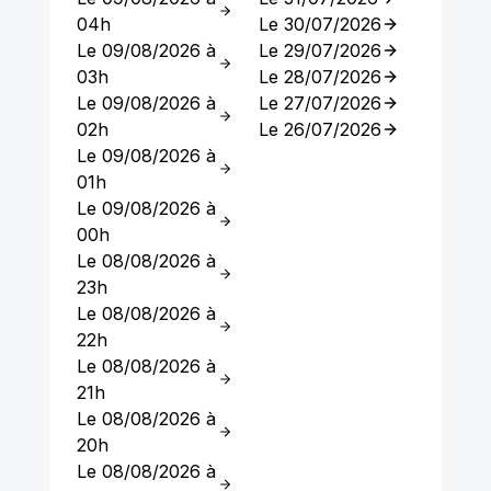
04h
Le 30/07/2026
Le 09/08/2026 à
Le 29/07/2026
03h
Le 28/07/2026
Le 09/08/2026 à
Le 27/07/2026
02h
Le 26/07/2026
Le 09/08/2026 à
01h
Le 09/08/2026 à
00h
Le 08/08/2026 à
23h
Le 08/08/2026 à
22h
Le 08/08/2026 à
21h
Le 08/08/2026 à
20h
Le 08/08/2026 à