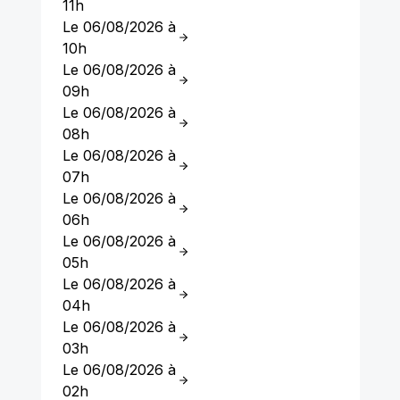
11h
Le 06/08/2026 à
10h
Le 06/08/2026 à
09h
Le 06/08/2026 à
08h
Le 06/08/2026 à
07h
Le 06/08/2026 à
06h
Le 06/08/2026 à
05h
Le 06/08/2026 à
04h
Le 06/08/2026 à
03h
Le 06/08/2026 à
02h