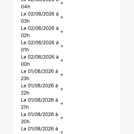
04h
Le 02/08/2026 à
03h
Le 02/08/2026 à
02h
Le 02/08/2026 à
01h
Le 02/08/2026 à
00h
Le 01/08/2026 à
23h
Le 01/08/2026 à
22h
Le 01/08/2026 à
21h
Le 01/08/2026 à
20h
Le 01/08/2026 à