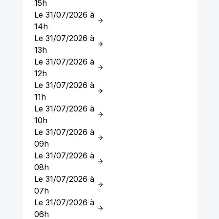
15h
Le 31/07/2026 à
14h
Le 31/07/2026 à
13h
Le 31/07/2026 à
12h
Le 31/07/2026 à
11h
Le 31/07/2026 à
10h
Le 31/07/2026 à
09h
Le 31/07/2026 à
08h
Le 31/07/2026 à
07h
Le 31/07/2026 à
06h