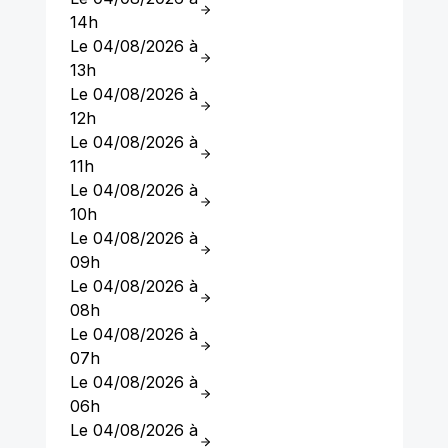
14h
Le 04/08/2026 à
13h
Le 04/08/2026 à
12h
Le 04/08/2026 à
11h
Le 04/08/2026 à
10h
Le 04/08/2026 à
09h
Le 04/08/2026 à
08h
Le 04/08/2026 à
07h
Le 04/08/2026 à
06h
Le 04/08/2026 à