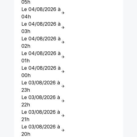
05h
Le 04/08/2026 à
04h
Le 04/08/2026 à
03h
Le 04/08/2026 à
02h
Le 04/08/2026 à
01h
Le 04/08/2026 à
00h
Le 03/08/2026 à
23h
Le 03/08/2026 à
22h
Le 03/08/2026 à
21h
Le 03/08/2026 à
20h