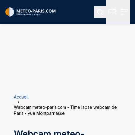
FR
Rechercher
Menu
Menu des
Accueil
Webcam meteo-paris.com - Time lapse webcam de
Paris - vue Montparnasse
Webcam meteo-