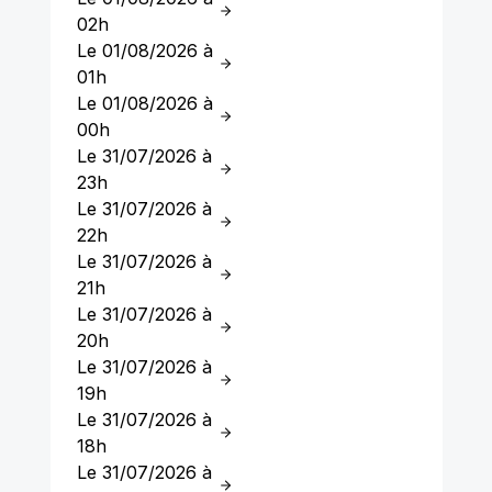
02h
Le 01/08/2026 à
01h
Le 01/08/2026 à
00h
Le 31/07/2026 à
23h
Le 31/07/2026 à
22h
Le 31/07/2026 à
21h
Le 31/07/2026 à
20h
Le 31/07/2026 à
19h
Le 31/07/2026 à
18h
Le 31/07/2026 à