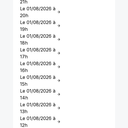
21h
Le 01/08/2026 à
20h
Le 01/08/2026 à
19h
Le 01/08/2026 à
18h
Le 01/08/2026 à
17h
Le 01/08/2026 à
16h
Le 01/08/2026 à
15h
Le 01/08/2026 à
14h
Le 01/08/2026 à
13h
Le 01/08/2026 à
12h