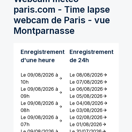
paris.com - Time lapse
webcam de Paris - vue
Montparnasse
Enregistrement
Enregistrement
d'une heure
de 24h
Le 09/08/2026 à
Le 08/08/2026
10h
Le 07/08/2026
Le 09/08/2026 à
Le 06/08/2026
09h
Le 05/08/2026
Le 09/08/2026 à
Le 04/08/2026
08h
Le 03/08/2026
Le 09/08/2026 à
Le 02/08/2026
07h
Le 01/08/2026
Le 09/08/2026 à
Le 31/07/2026