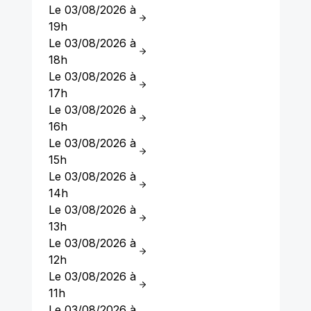
Le 03/08/2026 à
19h
Le 03/08/2026 à
18h
Le 03/08/2026 à
17h
Le 03/08/2026 à
16h
Le 03/08/2026 à
15h
Le 03/08/2026 à
14h
Le 03/08/2026 à
13h
Le 03/08/2026 à
12h
Le 03/08/2026 à
11h
Le 03/08/2026 à