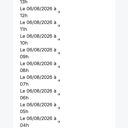
13h
Le 06/08/2026 à
12h
Le 06/08/2026 à
11h
Le 06/08/2026 à
10h
Le 06/08/2026 à
09h
Le 06/08/2026 à
08h
Le 06/08/2026 à
07h
Le 06/08/2026 à
06h
Le 06/08/2026 à
05h
Le 06/08/2026 à
04h