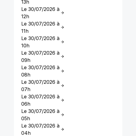
13h
Le 30/07/2026 à
12h
Le 30/07/2026 à
11h
Le 30/07/2026 à
10h
Le 30/07/2026 à
09h
Le 30/07/2026 à
08h
Le 30/07/2026 à
07h
Le 30/07/2026 à
06h
Le 30/07/2026 à
05h
Le 30/07/2026 à
04h