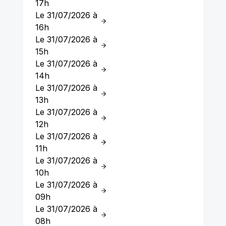
17h
Le 31/07/2026 à
16h
Le 31/07/2026 à
15h
Le 31/07/2026 à
14h
Le 31/07/2026 à
13h
Le 31/07/2026 à
12h
Le 31/07/2026 à
11h
Le 31/07/2026 à
10h
Le 31/07/2026 à
09h
Le 31/07/2026 à
08h