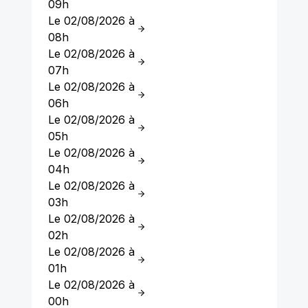
09h
Le 02/08/2026 à
08h
Le 02/08/2026 à
07h
Le 02/08/2026 à
06h
Le 02/08/2026 à
05h
Le 02/08/2026 à
04h
Le 02/08/2026 à
03h
Le 02/08/2026 à
02h
Le 02/08/2026 à
01h
Le 02/08/2026 à
00h