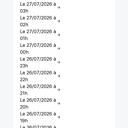
Le 27/07/2026 à
03h
Le 27/07/2026 à
02h
Le 27/07/2026 à
01h
Le 27/07/2026 à
00h
Le 26/07/2026 à
23h
Le 26/07/2026 à
22h
Le 26/07/2026 à
21h
Le 26/07/2026 à
20h
Le 26/07/2026 à
19h
Le 26/07/2026 à