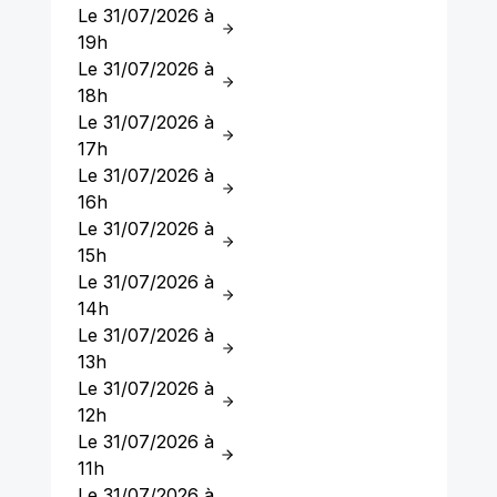
Le 31/07/2026 à
19h
Le 31/07/2026 à
18h
Le 31/07/2026 à
17h
Le 31/07/2026 à
16h
Le 31/07/2026 à
15h
Le 31/07/2026 à
14h
Le 31/07/2026 à
13h
Le 31/07/2026 à
12h
Le 31/07/2026 à
11h
Le 31/07/2026 à