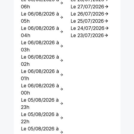
06h
Le 27/07/2026
Le 06/08/2026 à
Le 26/07/2026
05h
Le 25/07/2026
Le 06/08/2026 à
Le 24/07/2026
04h
Le 23/07/2026
Le 06/08/2026 à
03h
Le 06/08/2026 à
02h
Le 06/08/2026 à
01h
Le 06/08/2026 à
00h
Le 05/08/2026 à
23h
Le 05/08/2026 à
22h
Le 05/08/2026 à