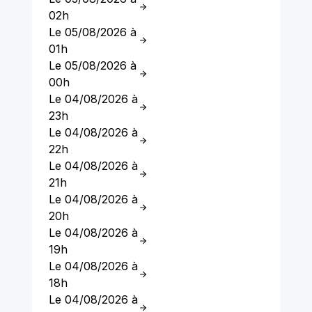
02h
Le 05/08/2026 à
01h
Le 05/08/2026 à
00h
Le 04/08/2026 à
23h
Le 04/08/2026 à
22h
Le 04/08/2026 à
21h
Le 04/08/2026 à
20h
Le 04/08/2026 à
19h
Le 04/08/2026 à
18h
Le 04/08/2026 à