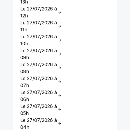
13h
Le 27/07/2026 à
12h
Le 27/07/2026 à
11h
Le 27/07/2026 à
10h
Le 27/07/2026 à
09h
Le 27/07/2026 à
08h
Le 27/07/2026 à
07h
Le 27/07/2026 à
06h
Le 27/07/2026 à
05h
Le 27/07/2026 à
04h