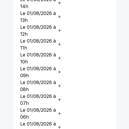
14h
Le 01/08/2026 à
13h
Le 01/08/2026 à
12h
Le 01/08/2026 à
11h
Le 01/08/2026 à
10h
Le 01/08/2026 à
09h
Le 01/08/2026 à
08h
Le 01/08/2026 à
07h
Le 01/08/2026 à
06h
Le 01/08/2026 à