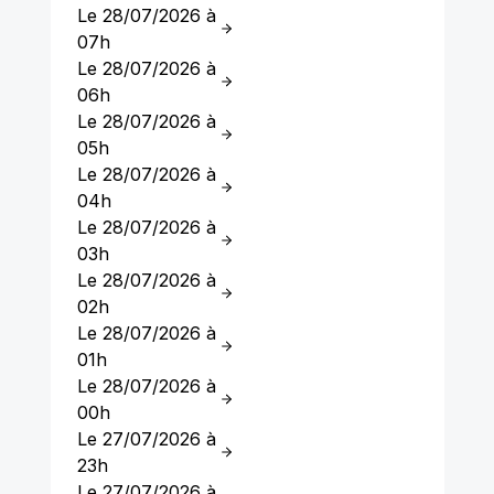
Le 28/07/2026 à
07h
Le 28/07/2026 à
06h
Le 28/07/2026 à
05h
Le 28/07/2026 à
04h
Le 28/07/2026 à
03h
Le 28/07/2026 à
02h
Le 28/07/2026 à
01h
Le 28/07/2026 à
00h
Le 27/07/2026 à
23h
Le 27/07/2026 à