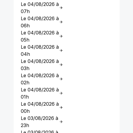
Le 04/08/2026 à
07h
Le 04/08/2026 à
06h
Le 04/08/2026 à
05h
Le 04/08/2026 à
04h
Le 04/08/2026 à
03h
Le 04/08/2026 à
02h
Le 04/08/2026 à
01h
Le 04/08/2026 à
00h
Le 03/08/2026 à
23h
Le 03/08/2026 à