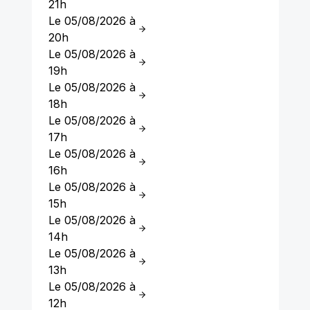
21h
Le 05/08/2026 à
20h
Le 05/08/2026 à
19h
Le 05/08/2026 à
18h
Le 05/08/2026 à
17h
Le 05/08/2026 à
16h
Le 05/08/2026 à
15h
Le 05/08/2026 à
14h
Le 05/08/2026 à
13h
Le 05/08/2026 à
12h