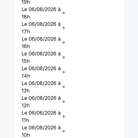
19h
Le 06/08/2026 à
18h
Le 06/08/2026 à
17h
Le 06/08/2026 à
16h
Le 06/08/2026 à
15h
Le 06/08/2026 à
14h
Le 06/08/2026 à
13h
Le 06/08/2026 à
12h
Le 06/08/2026 à
11h
Le 06/08/2026 à
10h