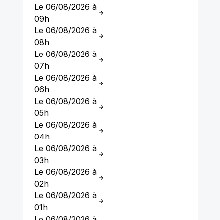
Le 06/08/2026 à
09h
Le 06/08/2026 à
08h
Le 06/08/2026 à
07h
Le 06/08/2026 à
06h
Le 06/08/2026 à
05h
Le 06/08/2026 à
04h
Le 06/08/2026 à
03h
Le 06/08/2026 à
02h
Le 06/08/2026 à
01h
Le 06/08/2026 à