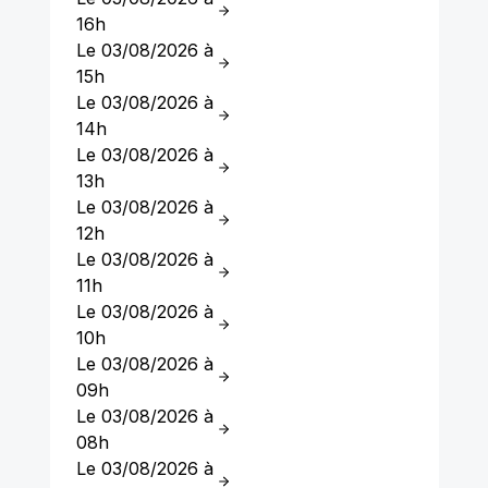
16h
Le 03/08/2026 à
15h
Le 03/08/2026 à
14h
Le 03/08/2026 à
13h
Le 03/08/2026 à
12h
Le 03/08/2026 à
11h
Le 03/08/2026 à
10h
Le 03/08/2026 à
09h
Le 03/08/2026 à
08h
Le 03/08/2026 à