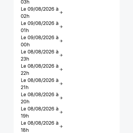
03h
Le 09/08/2026 à
02h
Le 09/08/2026 à
01h
Le 09/08/2026 à
00h
Le 08/08/2026 à
23h
Le 08/08/2026 à
22h
Le 08/08/2026 à
21h
Le 08/08/2026 à
20h
Le 08/08/2026 à
19h
Le 08/08/2026 à
18h