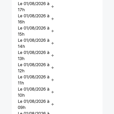
Le 01/08/2026 à
17h
Le 01/08/2026 à
16h
Le 01/08/2026 à
15h
Le 01/08/2026 à
14h
Le 01/08/2026 à
13h
Le 01/08/2026 à
12h
Le 01/08/2026 à
11h
Le 01/08/2026 à
10h
Le 01/08/2026 à
09h
Le 01/08/2026 à