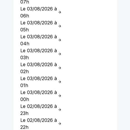
07h
Le 03/08/2026 à
06h
Le 03/08/2026 à
05h
Le 03/08/2026 à
04h
Le 03/08/2026 à
03h
Le 03/08/2026 à
02h
Le 03/08/2026 à
01h
Le 03/08/2026 à
00h
Le 02/08/2026 à
23h
Le 02/08/2026 à
22h