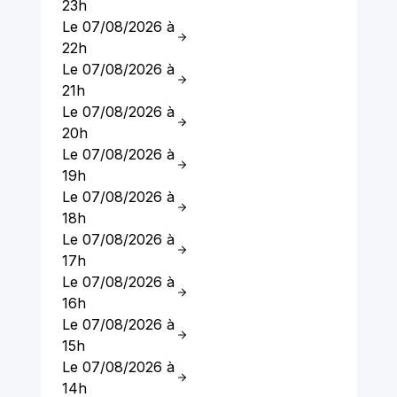
23h
Le 07/08/2026 à
22h
Le 07/08/2026 à
21h
Le 07/08/2026 à
20h
Le 07/08/2026 à
19h
Le 07/08/2026 à
18h
Le 07/08/2026 à
17h
Le 07/08/2026 à
16h
Le 07/08/2026 à
15h
Le 07/08/2026 à
14h