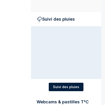
Suivi des pluies
Suivi des pluies
Webcams & pastilles T°C