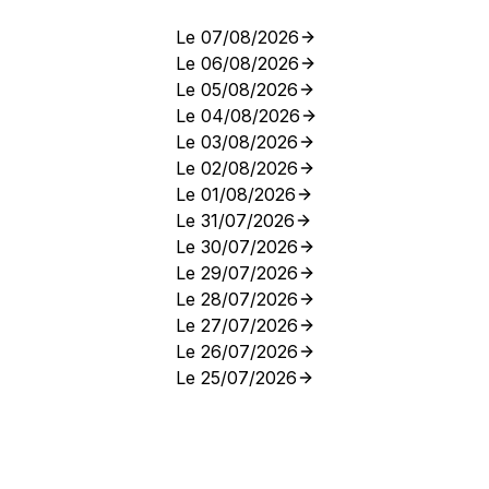
Le 07/08/2026
Le 06/08/2026
Le 05/08/2026
Le 04/08/2026
Le 03/08/2026
Le 02/08/2026
Le 01/08/2026
Le 31/07/2026
Le 30/07/2026
Le 29/07/2026
Le 28/07/2026
Le 27/07/2026
Le 26/07/2026
Le 25/07/2026