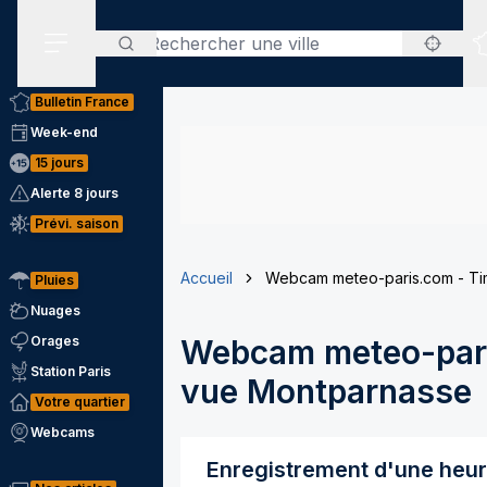
Rechercher
Menu secondaire
Bulletin France
Week-end
15 jours
Alerte 8 jours
Prévi. saison
Accueil
Webcam meteo-paris.com - Ti
Pluies
Nuages
Orages
Webcam meteo-pari
Station Paris
vue Montparnasse
Votre quartier
Webcams
Enregistrement d'une heu