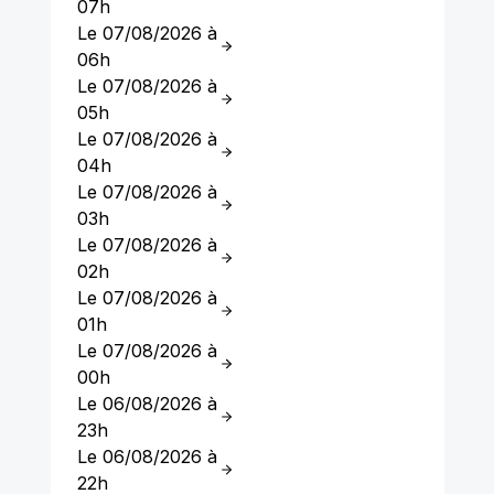
07h
Le 07/08/2026 à
06h
Le 07/08/2026 à
05h
Le 07/08/2026 à
04h
Le 07/08/2026 à
03h
Le 07/08/2026 à
02h
Le 07/08/2026 à
01h
Le 07/08/2026 à
00h
Le 06/08/2026 à
23h
Le 06/08/2026 à
22h