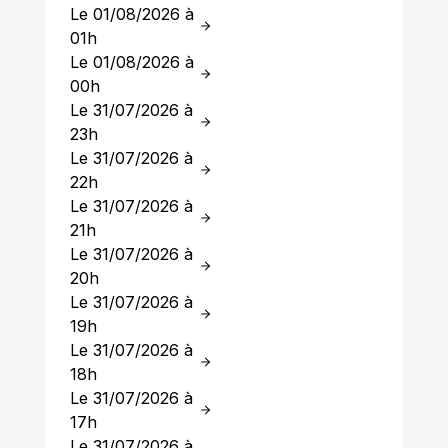
Le 01/08/2026 à
01h
Le 01/08/2026 à
00h
Le 31/07/2026 à
23h
Le 31/07/2026 à
22h
Le 31/07/2026 à
21h
Le 31/07/2026 à
20h
Le 31/07/2026 à
19h
Le 31/07/2026 à
18h
Le 31/07/2026 à
17h
Le 31/07/2026 à