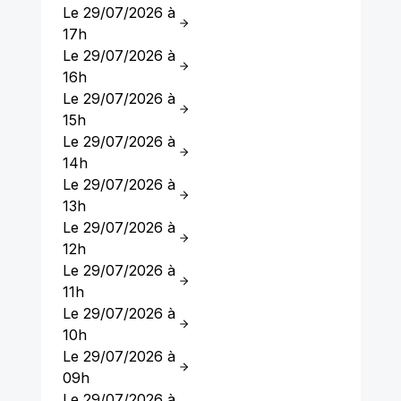
Le 29/07/2026 à
17h
Le 29/07/2026 à
16h
Le 29/07/2026 à
15h
Le 29/07/2026 à
14h
Le 29/07/2026 à
13h
Le 29/07/2026 à
12h
Le 29/07/2026 à
11h
Le 29/07/2026 à
10h
Le 29/07/2026 à
09h
Le 29/07/2026 à