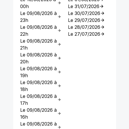
00h
Le 31/07/2026
Le 09/08/2026 à
Le 30/07/2026
23h
Le 29/07/2026
Le 09/08/2026 à
Le 28/07/2026
22h
Le 27/07/2026
Le 09/08/2026 à
21h
Le 09/08/2026 à
20h
Le 09/08/2026 à
19h
Le 09/08/2026 à
18h
Le 09/08/2026 à
17h
Le 09/08/2026 à
16h
Le 09/08/2026 à