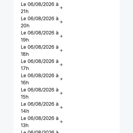
Le 06/08/2026 à
21h
Le 06/08/2026 à
20h
Le 06/08/2026 à
19h
Le 06/08/2026 à
18h
Le 06/08/2026 à
17h
Le 06/08/2026 à
16h
Le 06/08/2026 à
15h
Le 06/08/2026 à
14h
Le 06/08/2026 à
13h
Le 06/08/2026 à