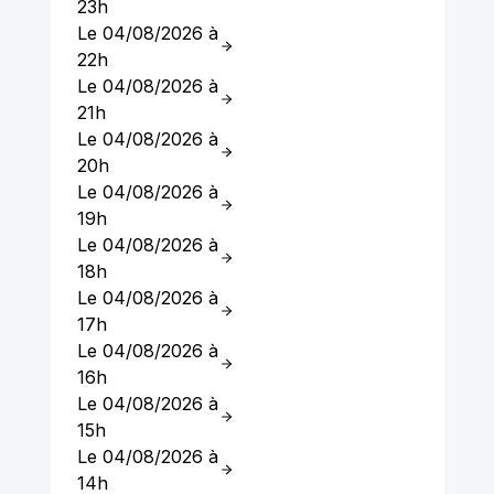
23h
Le 04/08/2026 à
22h
Le 04/08/2026 à
21h
Le 04/08/2026 à
20h
Le 04/08/2026 à
19h
Le 04/08/2026 à
18h
Le 04/08/2026 à
17h
Le 04/08/2026 à
16h
Le 04/08/2026 à
15h
Le 04/08/2026 à
14h