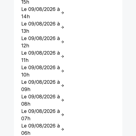
15h
Le 09/08/2026 à
14h
Le 09/08/2026 à
13h
Le 09/08/2026 à
12h
Le 09/08/2026 à
11h
Le 09/08/2026 à
10h
Le 09/08/2026 à
09h
Le 09/08/2026 à
08h
Le 09/08/2026 à
07h
Le 09/08/2026 à
06h