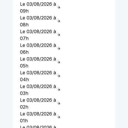
Le 03/08/2026 à
09h
Le 03/08/2026 à
08h
Le 03/08/2026 à
07h
Le 03/08/2026 à
06h
Le 03/08/2026 à
05h
Le 03/08/2026 à
04h
Le 03/08/2026 à
03h
Le 03/08/2026 à
02h
Le 03/08/2026 à
01h
Le 03/08/2026 à