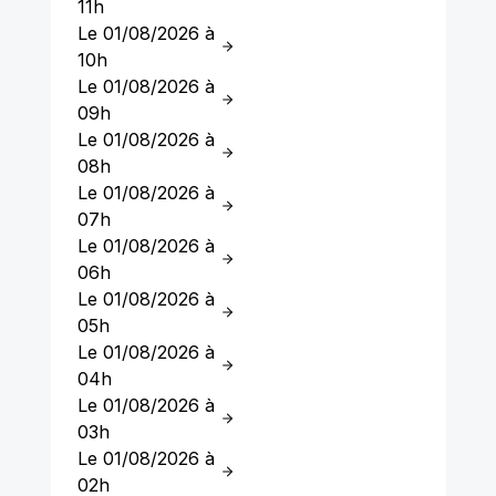
11h
Le 01/08/2026 à
10h
Le 01/08/2026 à
09h
Le 01/08/2026 à
08h
Le 01/08/2026 à
07h
Le 01/08/2026 à
06h
Le 01/08/2026 à
05h
Le 01/08/2026 à
04h
Le 01/08/2026 à
03h
Le 01/08/2026 à
02h