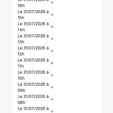
16h
Le 31/07/2026 à
15h
Le 31/07/2026 à
14h
Le 31/07/2026 à
13h
Le 31/07/2026 à
12h
Le 31/07/2026 à
11h
Le 31/07/2026 à
10h
Le 31/07/2026 à
09h
Le 31/07/2026 à
08h
Le 31/07/2026 à