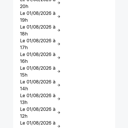
20h
Le 01/08/2026 à
19h
Le 01/08/2026 à
18h
Le 01/08/2026 à
17h
Le 01/08/2026 à
16h
Le 01/08/2026 à
15h
Le 01/08/2026 à
14h
Le 01/08/2026 à
13h
Le 01/08/2026 à
12h
Le 01/08/2026 à