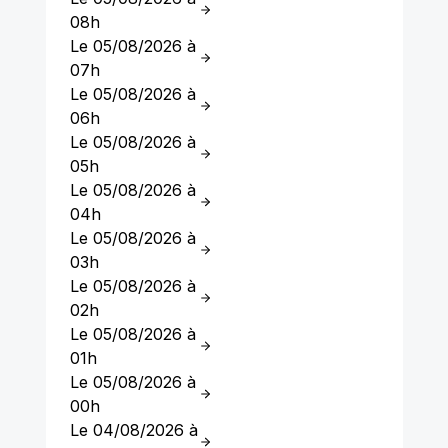
08h
Le 05/08/2026 à
07h
Le 05/08/2026 à
06h
Le 05/08/2026 à
05h
Le 05/08/2026 à
04h
Le 05/08/2026 à
03h
Le 05/08/2026 à
02h
Le 05/08/2026 à
01h
Le 05/08/2026 à
00h
Le 04/08/2026 à