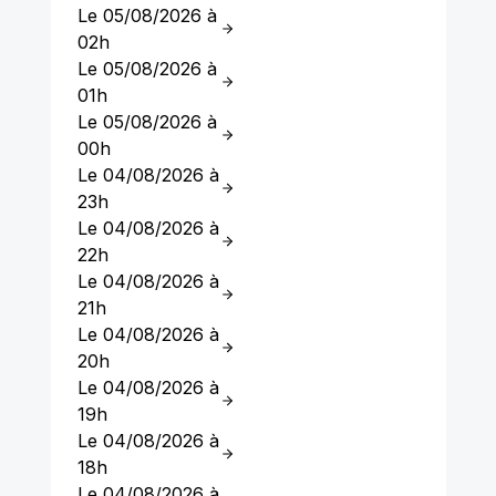
Le 05/08/2026 à
02h
Le 05/08/2026 à
01h
Le 05/08/2026 à
00h
Le 04/08/2026 à
23h
Le 04/08/2026 à
22h
Le 04/08/2026 à
21h
Le 04/08/2026 à
20h
Le 04/08/2026 à
19h
Le 04/08/2026 à
18h
Le 04/08/2026 à