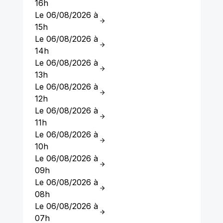
16h
Le 06/08/2026 à
15h
Le 06/08/2026 à
14h
Le 06/08/2026 à
13h
Le 06/08/2026 à
12h
Le 06/08/2026 à
11h
Le 06/08/2026 à
10h
Le 06/08/2026 à
09h
Le 06/08/2026 à
08h
Le 06/08/2026 à
07h