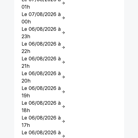
01h
Le 07/08/2026 à
00h
Le 06/08/2026 à
23h
Le 06/08/2026 à
22h
Le 06/08/2026 à
21h
Le 06/08/2026 à
20h
Le 06/08/2026 à
19h
Le 06/08/2026 à
18h
Le 06/08/2026 à
17h
Le 06/08/2026 à