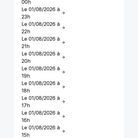
00h
Le 01/08/2026 à
23h
Le 01/08/2026 à
22h
Le 01/08/2026 à
21h
Le 01/08/2026 à
20h
Le 01/08/2026 à
19h
Le 01/08/2026 à
18h
Le 01/08/2026 à
17h
Le 01/08/2026 à
16h
Le 01/08/2026 à
15h