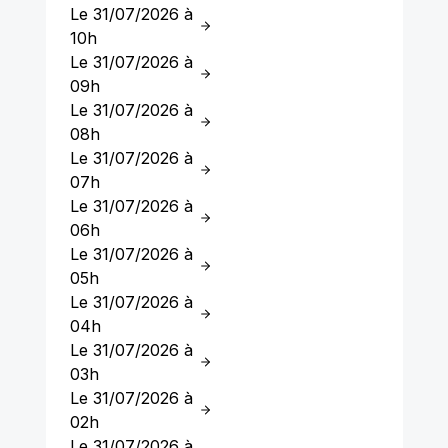
Le 31/07/2026 à
10h
Le 31/07/2026 à
09h
Le 31/07/2026 à
08h
Le 31/07/2026 à
07h
Le 31/07/2026 à
06h
Le 31/07/2026 à
05h
Le 31/07/2026 à
04h
Le 31/07/2026 à
03h
Le 31/07/2026 à
02h
Le 31/07/2026 à