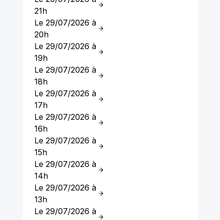
21h
Le 29/07/2026 à
20h
Le 29/07/2026 à
19h
Le 29/07/2026 à
18h
Le 29/07/2026 à
17h
Le 29/07/2026 à
16h
Le 29/07/2026 à
15h
Le 29/07/2026 à
14h
Le 29/07/2026 à
13h
Le 29/07/2026 à