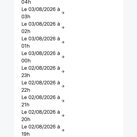
04h
Le 03/08/2026 à
03h
Le 03/08/2026 à
02h
Le 03/08/2026 à
01h
Le 03/08/2026 à
00h
Le 02/08/2026 à
23h
Le 02/08/2026 à
22h
Le 02/08/2026 à
21h
Le 02/08/2026 à
20h
Le 02/08/2026 à
19h