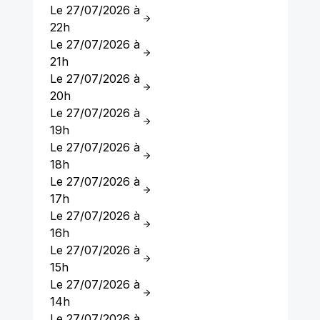
Le 27/07/2026 à
22h
Le 27/07/2026 à
21h
Le 27/07/2026 à
20h
Le 27/07/2026 à
19h
Le 27/07/2026 à
18h
Le 27/07/2026 à
17h
Le 27/07/2026 à
16h
Le 27/07/2026 à
15h
Le 27/07/2026 à
14h
Le 27/07/2026 à