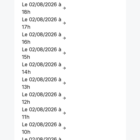
Le 02/08/2026 à
18h
Le 02/08/2026 à
17h
Le 02/08/2026 à
16h
Le 02/08/2026 à
15h
Le 02/08/2026 à
14h
Le 02/08/2026 à
13h
Le 02/08/2026 à
12h
Le 02/08/2026 à
11h
Le 02/08/2026 à
10h
Le 02/08/2026 à