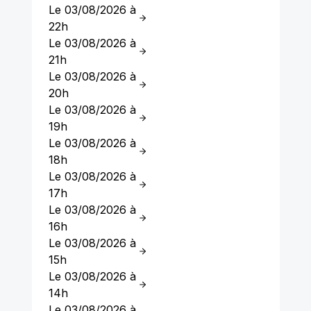
Le 03/08/2026 à
22h
Le 03/08/2026 à
21h
Le 03/08/2026 à
20h
Le 03/08/2026 à
19h
Le 03/08/2026 à
18h
Le 03/08/2026 à
17h
Le 03/08/2026 à
16h
Le 03/08/2026 à
15h
Le 03/08/2026 à
14h
Le 03/08/2026 à