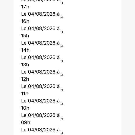
17h
Le 04/08/2026 à
16h
Le 04/08/2026 à
15h
Le 04/08/2026 à
14h
Le 04/08/2026 à
13h
Le 04/08/2026 à
12h
Le 04/08/2026 à
11h
Le 04/08/2026 à
10h
Le 04/08/2026 à
09h
Le 04/08/2026 à