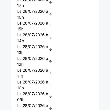
17h
Le 28/07/2026 à
16h
Le 28/07/2026 à
15h
Le 28/07/2026 à
14h
Le 28/07/2026 à
13h
Le 28/07/2026 à
12h
Le 28/07/2026 à
11h
Le 28/07/2026 à
10h
Le 28/07/2026 à
09h
Le 28/07/2026 à