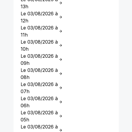
13h
Le 03/08/2026 à
12h
Le 03/08/2026 à
11h
Le 03/08/2026 à
10h
Le 03/08/2026 à
09h
Le 03/08/2026 à
08h
Le 03/08/2026 à
07h
Le 03/08/2026 à
06h
Le 03/08/2026 à
05h
Le 03/08/2026 à