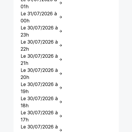
01h
Le 31/07/2026 à
00h
Le 30/07/2026 à
23h
Le 30/07/2026 à
22h
Le 30/07/2026 à
21h
Le 30/07/2026 à
20h
Le 30/07/2026 à
19h
Le 30/07/2026 à
18h
Le 30/07/2026 à
17h
Le 30/07/2026 à