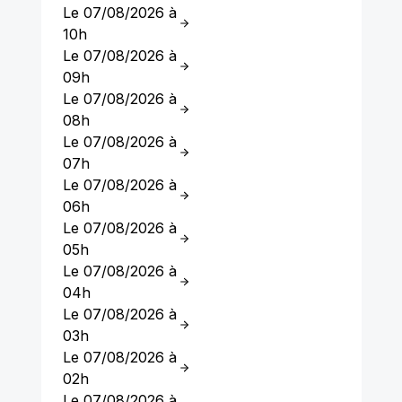
Le 07/08/2026 à
10h
Le 07/08/2026 à
09h
Le 07/08/2026 à
08h
Le 07/08/2026 à
07h
Le 07/08/2026 à
06h
Le 07/08/2026 à
05h
Le 07/08/2026 à
04h
Le 07/08/2026 à
03h
Le 07/08/2026 à
02h
Le 07/08/2026 à