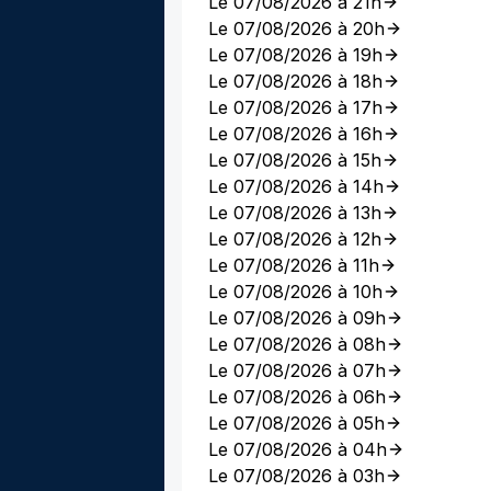
Le 07/08/2026 à 21h
Le 07/08/2026 à 20h
Le 07/08/2026 à 19h
Le 07/08/2026 à 18h
Le 07/08/2026 à 17h
Le 07/08/2026 à 16h
Le 07/08/2026 à 15h
Le 07/08/2026 à 14h
Le 07/08/2026 à 13h
Le 07/08/2026 à 12h
Le 07/08/2026 à 11h
Le 07/08/2026 à 10h
Le 07/08/2026 à 09h
Le 07/08/2026 à 08h
Le 07/08/2026 à 07h
Le 07/08/2026 à 06h
Le 07/08/2026 à 05h
Le 07/08/2026 à 04h
Le 07/08/2026 à 03h