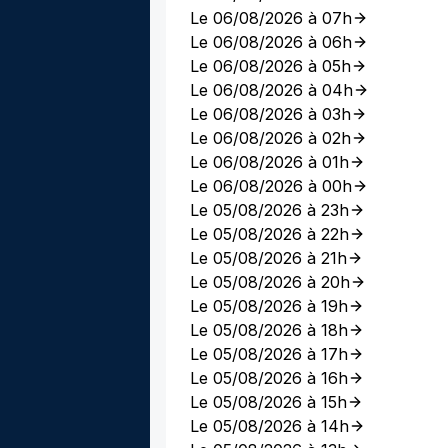
Le 06/08/2026 à 07h
Le 06/08/2026 à 06h
Le 06/08/2026 à 05h
Le 06/08/2026 à 04h
Le 06/08/2026 à 03h
Le 06/08/2026 à 02h
Le 06/08/2026 à 01h
Le 06/08/2026 à 00h
Le 05/08/2026 à 23h
Le 05/08/2026 à 22h
Le 05/08/2026 à 21h
Le 05/08/2026 à 20h
Le 05/08/2026 à 19h
Le 05/08/2026 à 18h
Le 05/08/2026 à 17h
Le 05/08/2026 à 16h
Le 05/08/2026 à 15h
Le 05/08/2026 à 14h