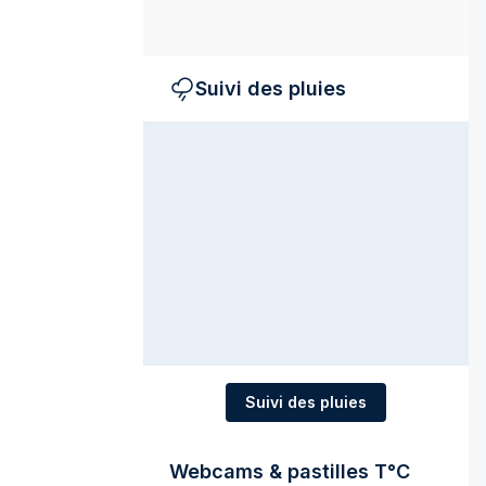
Suivi des pluies
Suivi des pluies
Webcams & pastilles T°C