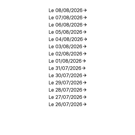
Le 08/08/2026
Le 07/08/2026
Le 06/08/2026
Le 05/08/2026
Le 04/08/2026
Le 03/08/2026
Le 02/08/2026
Le 01/08/2026
Le 31/07/2026
Le 30/07/2026
Le 29/07/2026
Le 28/07/2026
Le 27/07/2026
Le 26/07/2026