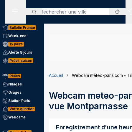
Rechercher
Menu secondaire
Bulletin France
Week-end
15 jours
Alerte 8 jours
Prévi. saison
Accueil
Webcam meteo-paris.com - Ti
Pluies
Nuages
Orages
Webcam meteo-pari
Station Paris
vue Montparnasse
Votre quartier
Webcams
Enregistrement d'une heu