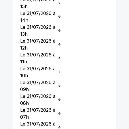
15h
Le 31/07/2026 à
14h
Le 31/07/2026 à
13h
Le 31/07/2026 à
12h
Le 31/07/2026 à
11h
Le 31/07/2026 à
10h
Le 31/07/2026 à
09h
Le 31/07/2026 à
08h
Le 31/07/2026 à
07h
Le 31/07/2026 à