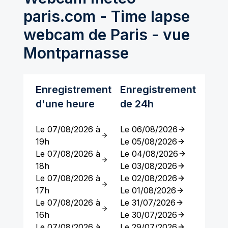
paris.com - Time lapse
webcam de Paris - vue
Montparnasse
Enregistrement
Enregistrement
d'une heure
de 24h
Le 07/08/2026 à
Le 06/08/2026
19h
Le 05/08/2026
Le 07/08/2026 à
Le 04/08/2026
18h
Le 03/08/2026
Le 07/08/2026 à
Le 02/08/2026
17h
Le 01/08/2026
Le 07/08/2026 à
Le 31/07/2026
16h
Le 30/07/2026
Le 07/08/2026 à
Le 29/07/2026