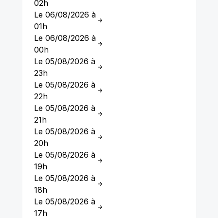
02h
Le 06/08/2026 à
01h
Le 06/08/2026 à
00h
Le 05/08/2026 à
23h
Le 05/08/2026 à
22h
Le 05/08/2026 à
21h
Le 05/08/2026 à
20h
Le 05/08/2026 à
19h
Le 05/08/2026 à
18h
Le 05/08/2026 à
17h