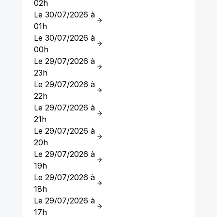
02h
Le 30/07/2026 à
01h
Le 30/07/2026 à
00h
Le 29/07/2026 à
23h
Le 29/07/2026 à
22h
Le 29/07/2026 à
21h
Le 29/07/2026 à
20h
Le 29/07/2026 à
19h
Le 29/07/2026 à
18h
Le 29/07/2026 à
17h