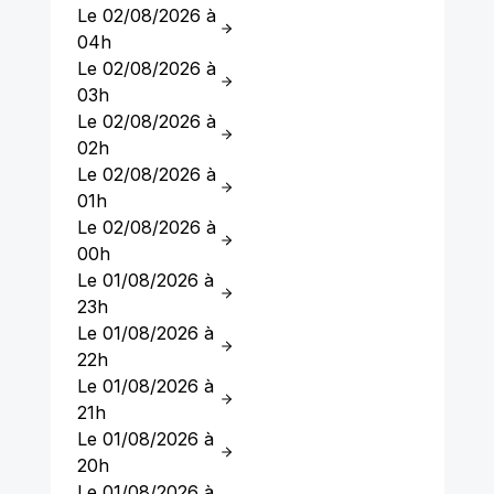
Le 02/08/2026 à
04h
Le 02/08/2026 à
03h
Le 02/08/2026 à
02h
Le 02/08/2026 à
01h
Le 02/08/2026 à
00h
Le 01/08/2026 à
23h
Le 01/08/2026 à
22h
Le 01/08/2026 à
21h
Le 01/08/2026 à
20h
Le 01/08/2026 à