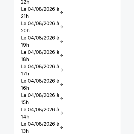
22h
Le 04/08/2026 à
21h
Le 04/08/2026 à
20h
Le 04/08/2026 à
19h
Le 04/08/2026 à
18h
Le 04/08/2026 à
17h
Le 04/08/2026 à
16h
Le 04/08/2026 à
15h
Le 04/08/2026 à
14h
Le 04/08/2026 à
13h