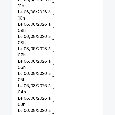
11h
Le 06/08/2026 à
10h
Le 06/08/2026 à
09h
Le 06/08/2026 à
08h
Le 06/08/2026 à
07h
Le 06/08/2026 à
06h
Le 06/08/2026 à
05h
Le 06/08/2026 à
04h
Le 06/08/2026 à
03h
Le 06/08/2026 à