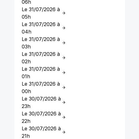
06h
Le 31/07/2026 à
05h
Le 31/07/2026 à
04h
Le 31/07/2026 à
03h
Le 31/07/2026 à
02h
Le 31/07/2026 à
01h
Le 31/07/2026 à
00h
Le 30/07/2026 à
23h
Le 30/07/2026 à
22h
Le 30/07/2026 à
21h