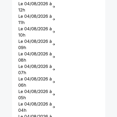
Le 04/08/2026 à
12h
Le 04/08/2026 à
11h
Le 04/08/2026 à
10h
Le 04/08/2026 à
09h
Le 04/08/2026 à
08h
Le 04/08/2026 à
07h
Le 04/08/2026 à
06h
Le 04/08/2026 à
05h
Le 04/08/2026 à
04h
Le 04/08/2026 à