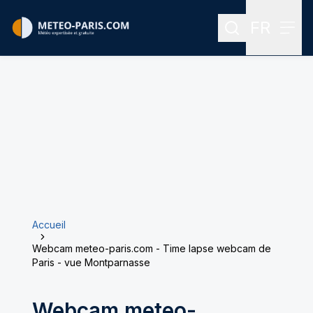
FR
Rechercher
Menu
Menu des
Accueil
Webcam meteo-paris.com - Time lapse webcam de
Paris - vue Montparnasse
Webcam meteo-