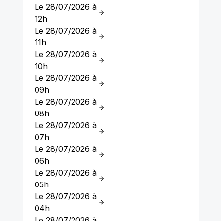
Le 28/07/2026 à
12h
Le 28/07/2026 à
11h
Le 28/07/2026 à
10h
Le 28/07/2026 à
09h
Le 28/07/2026 à
08h
Le 28/07/2026 à
07h
Le 28/07/2026 à
06h
Le 28/07/2026 à
05h
Le 28/07/2026 à
04h
Le 28/07/2026 à