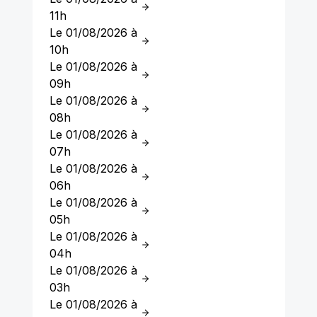
11h
Le 01/08/2026 à
10h
Le 01/08/2026 à
09h
Le 01/08/2026 à
08h
Le 01/08/2026 à
07h
Le 01/08/2026 à
06h
Le 01/08/2026 à
05h
Le 01/08/2026 à
04h
Le 01/08/2026 à
03h
Le 01/08/2026 à