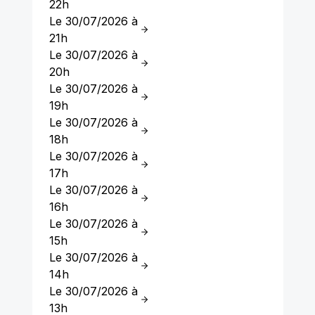
22h
Le 30/07/2026 à
21h
Le 30/07/2026 à
20h
Le 30/07/2026 à
19h
Le 30/07/2026 à
18h
Le 30/07/2026 à
17h
Le 30/07/2026 à
16h
Le 30/07/2026 à
15h
Le 30/07/2026 à
14h
Le 30/07/2026 à
13h