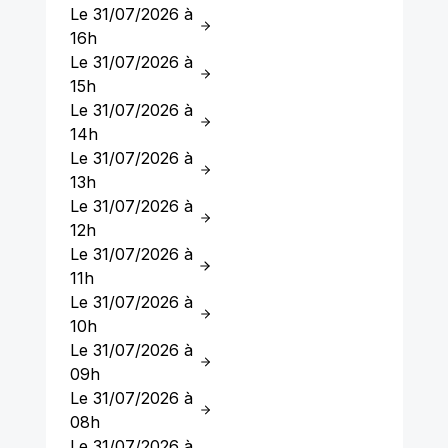
Le 31/07/2026 à
16h
Le 31/07/2026 à
15h
Le 31/07/2026 à
14h
Le 31/07/2026 à
13h
Le 31/07/2026 à
12h
Le 31/07/2026 à
11h
Le 31/07/2026 à
10h
Le 31/07/2026 à
09h
Le 31/07/2026 à
08h
Le 31/07/2026 à