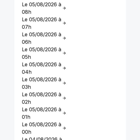
Le 05/08/2026 à
08h
Le 05/08/2026 à
07h
Le 05/08/2026 à
06h
Le 05/08/2026 à
05h
Le 05/08/2026 à
04h
Le 05/08/2026 à
03h
Le 05/08/2026 à
02h
Le 05/08/2026 à
01h
Le 05/08/2026 à
00h
Le 04/08/2026 à