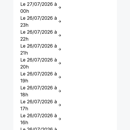
Le 27/07/2026 à
00h
Le 26/07/2026 à
23h
Le 26/07/2026 à
22h
Le 26/07/2026 à
21h
Le 26/07/2026 à
20h
Le 26/07/2026 à
19h
Le 26/07/2026 à
18h
Le 26/07/2026 à
17h
Le 26/07/2026 à
16h
Le 26/07/2026 à