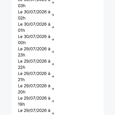
03h
Le 30/07/2026 à
02h
Le 30/07/2026 à
01h
Le 30/07/2026 à
00h
Le 29/07/2026 à
23h
Le 29/07/2026 à
22h
Le 29/07/2026 à
21h
Le 29/07/2026 à
20h
Le 29/07/2026 à
19h
Le 29/07/2026 à