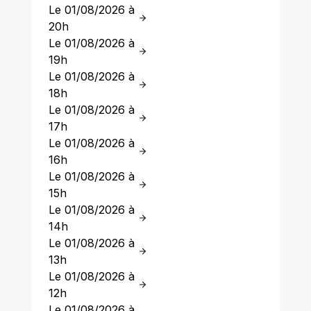
Le 01/08/2026 à
20h
Le 01/08/2026 à
19h
Le 01/08/2026 à
18h
Le 01/08/2026 à
17h
Le 01/08/2026 à
16h
Le 01/08/2026 à
15h
Le 01/08/2026 à
14h
Le 01/08/2026 à
13h
Le 01/08/2026 à
12h
Le 01/08/2026 à