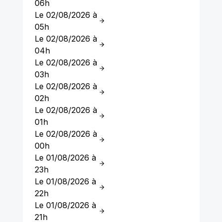
06h
Le 02/08/2026 à
05h
Le 02/08/2026 à
04h
Le 02/08/2026 à
03h
Le 02/08/2026 à
02h
Le 02/08/2026 à
01h
Le 02/08/2026 à
00h
Le 01/08/2026 à
23h
Le 01/08/2026 à
22h
Le 01/08/2026 à
21h