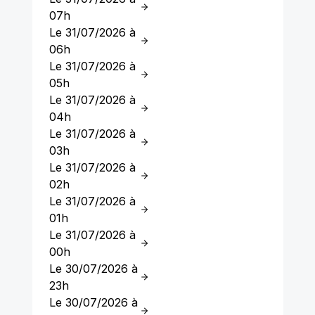
07h
Le 31/07/2026 à
06h
Le 31/07/2026 à
05h
Le 31/07/2026 à
04h
Le 31/07/2026 à
03h
Le 31/07/2026 à
02h
Le 31/07/2026 à
01h
Le 31/07/2026 à
00h
Le 30/07/2026 à
23h
Le 30/07/2026 à