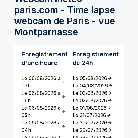
paris.com - Time lapse
webcam de Paris - vue
Montparnasse
Enregistrement
Enregistrement
d'une heure
de 24h
Le 06/08/2026 à
Le 05/08/2026
07h
Le 04/08/2026
Le 06/08/2026 à
Le 03/08/2026
06h
Le 02/08/2026
Le 06/08/2026 à
Le 01/08/2026
05h
Le 31/07/2026
Le 06/08/2026 à
Le 30/07/2026
04h
Le 29/07/2026
Le 06/08/2026 à
Le 28/07/2026