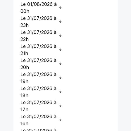
Le 01/08/2026 à
00h
Le 31/07/2026 à
23h
Le 31/07/2026 à
22h
Le 31/07/2026 à
21h
Le 31/07/2026 à
20h
Le 31/07/2026 à
19h
Le 31/07/2026 à
18h
Le 31/07/2026 à
17h
Le 31/07/2026 à
16h
Le 31/07/2026 à