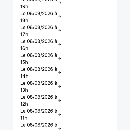
19h
Le 08/08/2026 à
18h
Le 08/08/2026 à
17h
Le 08/08/2026 à
16h
Le 08/08/2026 à
15h
Le 08/08/2026 à
14h
Le 08/08/2026 à
13h
Le 08/08/2026 à
12h
Le 08/08/2026 à
11h
Le 08/08/2026 à