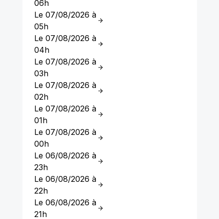
06h
Le 07/08/2026 à
05h
Le 07/08/2026 à
04h
Le 07/08/2026 à
03h
Le 07/08/2026 à
02h
Le 07/08/2026 à
01h
Le 07/08/2026 à
00h
Le 06/08/2026 à
23h
Le 06/08/2026 à
22h
Le 06/08/2026 à
21h