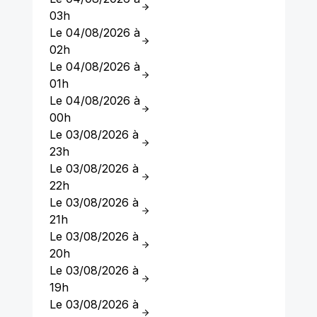
03h
Le 04/08/2026 à
02h
Le 04/08/2026 à
01h
Le 04/08/2026 à
00h
Le 03/08/2026 à
23h
Le 03/08/2026 à
22h
Le 03/08/2026 à
21h
Le 03/08/2026 à
20h
Le 03/08/2026 à
19h
Le 03/08/2026 à