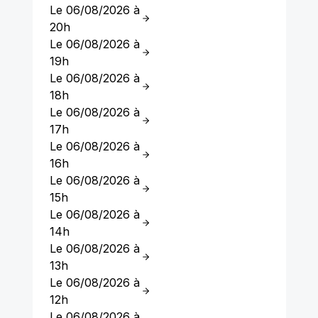
Le 06/08/2026 à
20h
Le 06/08/2026 à
19h
Le 06/08/2026 à
18h
Le 06/08/2026 à
17h
Le 06/08/2026 à
16h
Le 06/08/2026 à
15h
Le 06/08/2026 à
14h
Le 06/08/2026 à
13h
Le 06/08/2026 à
12h
Le 06/08/2026 à