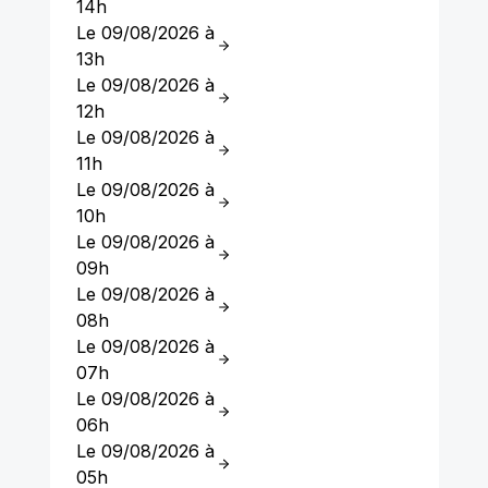
14h
Le 09/08/2026 à
13h
Le 09/08/2026 à
12h
Le 09/08/2026 à
11h
Le 09/08/2026 à
10h
Le 09/08/2026 à
09h
Le 09/08/2026 à
08h
Le 09/08/2026 à
07h
Le 09/08/2026 à
06h
Le 09/08/2026 à
05h