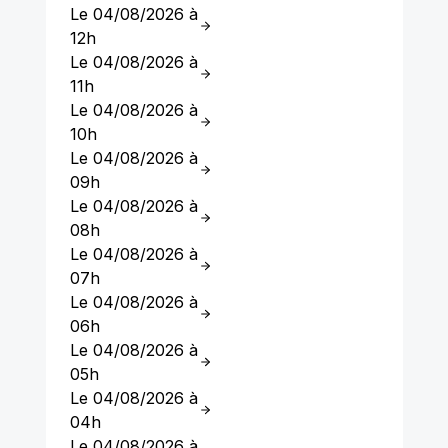
Le 04/08/2026 à
12h
Le 04/08/2026 à
11h
Le 04/08/2026 à
10h
Le 04/08/2026 à
09h
Le 04/08/2026 à
08h
Le 04/08/2026 à
07h
Le 04/08/2026 à
06h
Le 04/08/2026 à
05h
Le 04/08/2026 à
04h
Le 04/08/2026 à