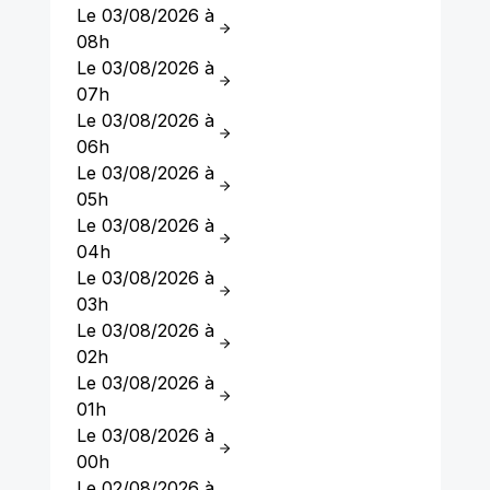
Le 03/08/2026 à
08h
Le 03/08/2026 à
07h
Le 03/08/2026 à
06h
Le 03/08/2026 à
05h
Le 03/08/2026 à
04h
Le 03/08/2026 à
03h
Le 03/08/2026 à
02h
Le 03/08/2026 à
01h
Le 03/08/2026 à
00h
Le 02/08/2026 à