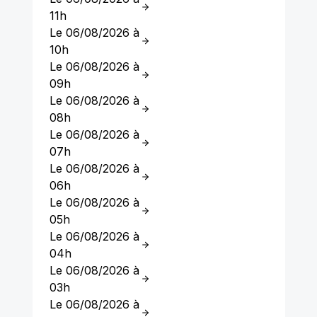
11h
Le 06/08/2026 à
10h
Le 06/08/2026 à
09h
Le 06/08/2026 à
08h
Le 06/08/2026 à
07h
Le 06/08/2026 à
06h
Le 06/08/2026 à
05h
Le 06/08/2026 à
04h
Le 06/08/2026 à
03h
Le 06/08/2026 à