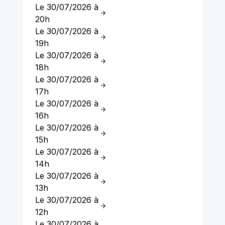
Le 30/07/2026 à
20h
Le 30/07/2026 à
19h
Le 30/07/2026 à
18h
Le 30/07/2026 à
17h
Le 30/07/2026 à
16h
Le 30/07/2026 à
15h
Le 30/07/2026 à
14h
Le 30/07/2026 à
13h
Le 30/07/2026 à
12h
Le 30/07/2026 à