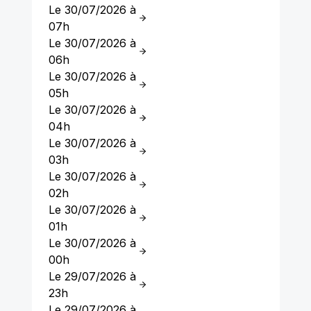
Le 30/07/2026 à
07h
Le 30/07/2026 à
06h
Le 30/07/2026 à
05h
Le 30/07/2026 à
04h
Le 30/07/2026 à
03h
Le 30/07/2026 à
02h
Le 30/07/2026 à
01h
Le 30/07/2026 à
00h
Le 29/07/2026 à
23h
Le 29/07/2026 à