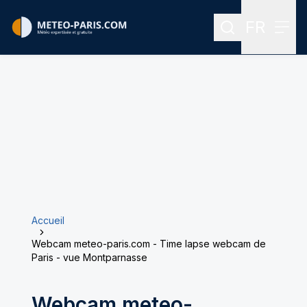
FR
Rechercher
Menu
Menu des
Accueil
Webcam meteo-paris.com - Time lapse webcam de
Paris - vue Montparnasse
Webcam meteo-