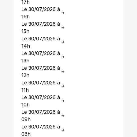
17h
Le 30/07/2026 à
16h
Le 30/07/2026 à
15h
Le 30/07/2026 à
14h
Le 30/07/2026 à
13h
Le 30/07/2026 à
12h
Le 30/07/2026 à
11h
Le 30/07/2026 à
10h
Le 30/07/2026 à
09h
Le 30/07/2026 à
08h