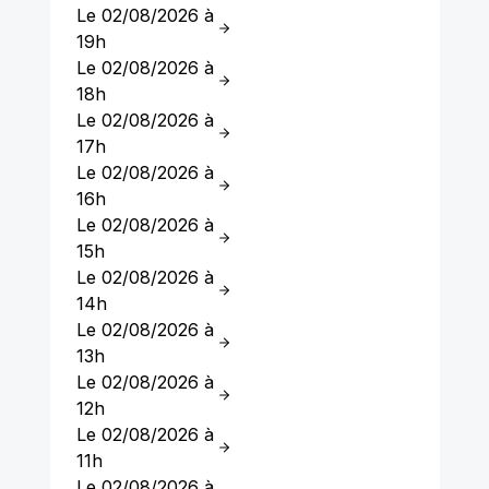
Le 02/08/2026 à
19h
Le 02/08/2026 à
18h
Le 02/08/2026 à
17h
Le 02/08/2026 à
16h
Le 02/08/2026 à
15h
Le 02/08/2026 à
14h
Le 02/08/2026 à
13h
Le 02/08/2026 à
12h
Le 02/08/2026 à
11h
Le 02/08/2026 à