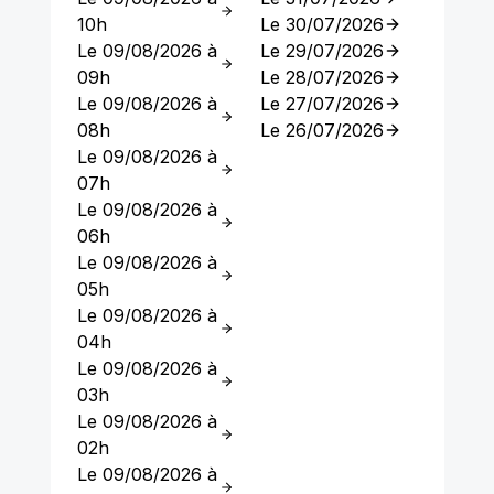
10h
Le 30/07/2026
Le 09/08/2026 à
Le 29/07/2026
09h
Le 28/07/2026
Le 09/08/2026 à
Le 27/07/2026
08h
Le 26/07/2026
Le 09/08/2026 à
07h
Le 09/08/2026 à
06h
Le 09/08/2026 à
05h
Le 09/08/2026 à
04h
Le 09/08/2026 à
03h
Le 09/08/2026 à
02h
Le 09/08/2026 à