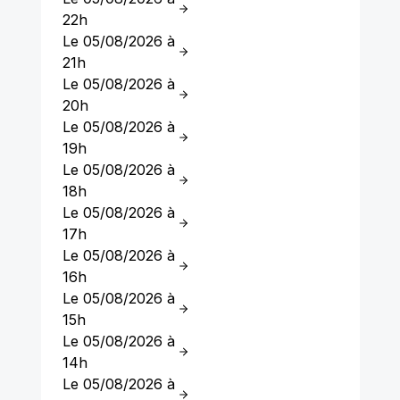
22h
Le 05/08/2026 à
21h
Le 05/08/2026 à
20h
Le 05/08/2026 à
19h
Le 05/08/2026 à
18h
Le 05/08/2026 à
17h
Le 05/08/2026 à
16h
Le 05/08/2026 à
15h
Le 05/08/2026 à
14h
Le 05/08/2026 à