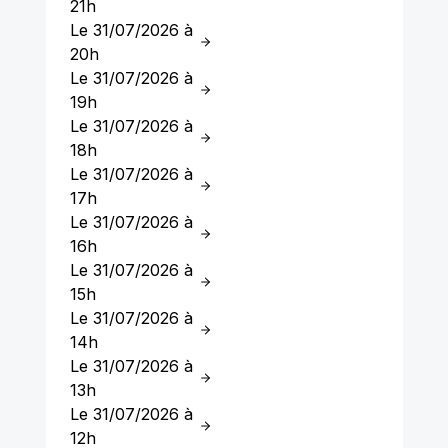
21h
Le 31/07/2026 à
20h
Le 31/07/2026 à
19h
Le 31/07/2026 à
18h
Le 31/07/2026 à
17h
Le 31/07/2026 à
16h
Le 31/07/2026 à
15h
Le 31/07/2026 à
14h
Le 31/07/2026 à
13h
Le 31/07/2026 à
12h