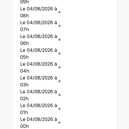
09h
Le 04/08/2026 à
08h
Le 04/08/2026 à
07h
Le 04/08/2026 à
06h
Le 04/08/2026 à
05h
Le 04/08/2026 à
04h
Le 04/08/2026 à
03h
Le 04/08/2026 à
02h
Le 04/08/2026 à
01h
Le 04/08/2026 à
00h