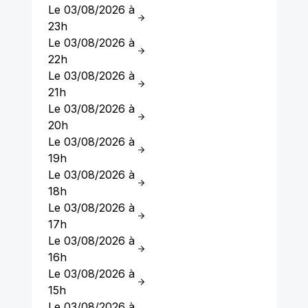
Le 03/08/2026 à
23h
Le 03/08/2026 à
22h
Le 03/08/2026 à
21h
Le 03/08/2026 à
20h
Le 03/08/2026 à
19h
Le 03/08/2026 à
18h
Le 03/08/2026 à
17h
Le 03/08/2026 à
16h
Le 03/08/2026 à
15h
Le 03/08/2026 à