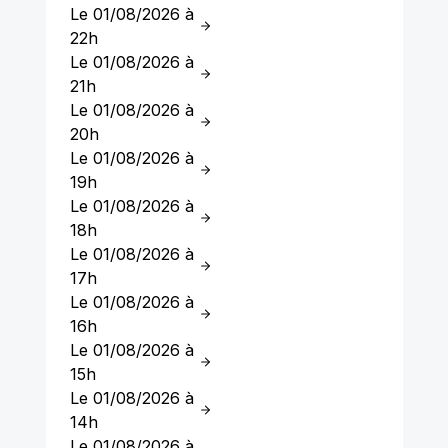
Le 01/08/2026 à
22h
Le 01/08/2026 à
21h
Le 01/08/2026 à
20h
Le 01/08/2026 à
19h
Le 01/08/2026 à
18h
Le 01/08/2026 à
17h
Le 01/08/2026 à
16h
Le 01/08/2026 à
15h
Le 01/08/2026 à
14h
Le 01/08/2026 à