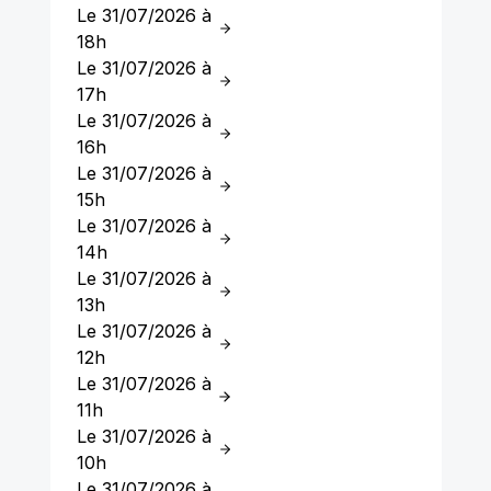
Le 31/07/2026 à
18h
Le 31/07/2026 à
17h
Le 31/07/2026 à
16h
Le 31/07/2026 à
15h
Le 31/07/2026 à
14h
Le 31/07/2026 à
13h
Le 31/07/2026 à
12h
Le 31/07/2026 à
11h
Le 31/07/2026 à
10h
Le 31/07/2026 à