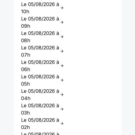
Le 05/08/2026 à
10h
Le 05/08/2026 à
09h
Le 05/08/2026 à
08h
Le 05/08/2026 à
07h
Le 05/08/2026 à
06h
Le 05/08/2026 à
05h
Le 05/08/2026 à
04h
Le 05/08/2026 à
03h
Le 05/08/2026 à
02h
Le 05/08/2026 à