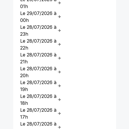
01h
Le 29/07/2026 à
00h
Le 28/07/2026 à
23h
Le 28/07/2026 à
22h
Le 28/07/2026 à
21h
Le 28/07/2026 à
20h
Le 28/07/2026 à
19h
Le 28/07/2026 à
18h
Le 28/07/2026 à
17h
Le 28/07/2026 à