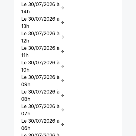
Le 30/07/2026 à
14h
Le 30/07/2026 à
13h
Le 30/07/2026 à
12h
Le 30/07/2026 à
11h
Le 30/07/2026 à
10h
Le 30/07/2026 à
09h
Le 30/07/2026 à
08h
Le 30/07/2026 à
07h
Le 30/07/2026 à
06h
Le 30/07/2026 à