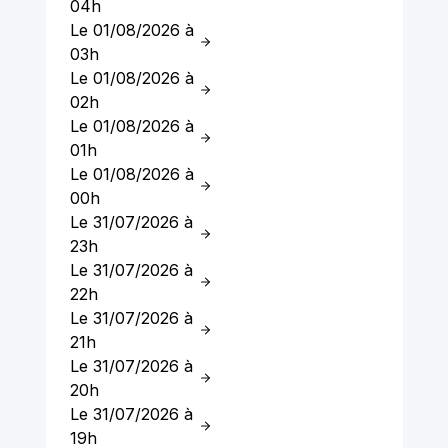
04h
Le 01/08/2026 à
03h
Le 01/08/2026 à
02h
Le 01/08/2026 à
01h
Le 01/08/2026 à
00h
Le 31/07/2026 à
23h
Le 31/07/2026 à
22h
Le 31/07/2026 à
21h
Le 31/07/2026 à
20h
Le 31/07/2026 à
19h