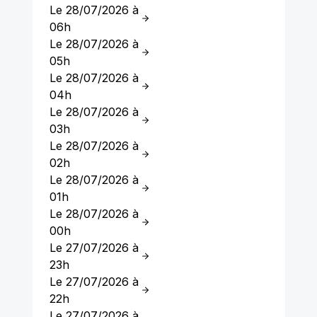
Le 28/07/2026 à
06h
Le 28/07/2026 à
05h
Le 28/07/2026 à
04h
Le 28/07/2026 à
03h
Le 28/07/2026 à
02h
Le 28/07/2026 à
01h
Le 28/07/2026 à
00h
Le 27/07/2026 à
23h
Le 27/07/2026 à
22h
Le 27/07/2026 à