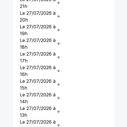
21h
Le 27/07/2026 à
20h
Le 27/07/2026 à
19h
Le 27/07/2026 à
18h
Le 27/07/2026 à
17h
Le 27/07/2026 à
16h
Le 27/07/2026 à
15h
Le 27/07/2026 à
14h
Le 27/07/2026 à
13h
Le 27/07/2026 à