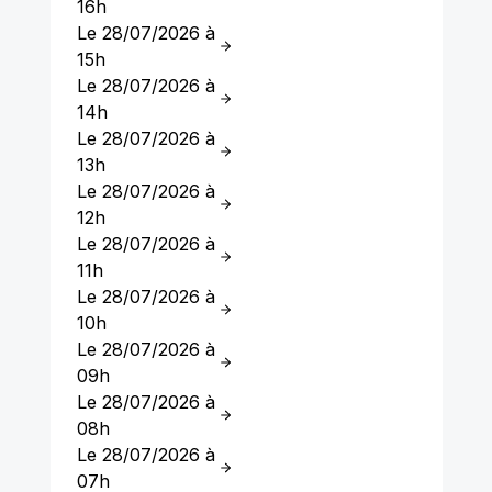
16h
Le 28/07/2026 à
15h
Le 28/07/2026 à
14h
Le 28/07/2026 à
13h
Le 28/07/2026 à
12h
Le 28/07/2026 à
11h
Le 28/07/2026 à
10h
Le 28/07/2026 à
09h
Le 28/07/2026 à
08h
Le 28/07/2026 à
07h