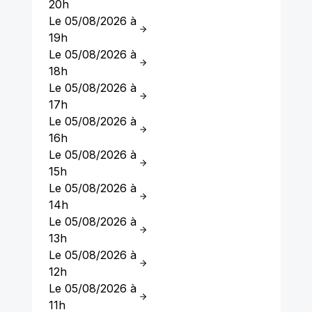
20h
Le 05/08/2026 à
19h
Le 05/08/2026 à
18h
Le 05/08/2026 à
17h
Le 05/08/2026 à
16h
Le 05/08/2026 à
15h
Le 05/08/2026 à
14h
Le 05/08/2026 à
13h
Le 05/08/2026 à
12h
Le 05/08/2026 à
11h