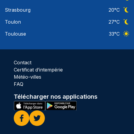
Ciel 
Strasbourg
20
°C
Ciel 
Toulon
27
°C
Ciel 
Toulouse
33
°C
Ciel 
Contact
Certificat d’intempérie
Météo-villes
FAQ
Télécharger nos applications
Facebook
Twitter