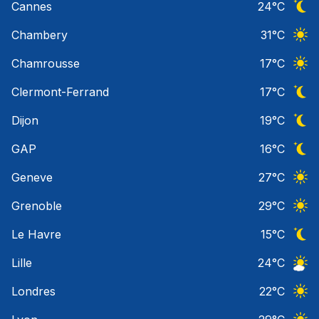
Cannes
24
°C
Ciel 
Chambery
31
°C
Ciel 
Chamrousse
17
°C
Ciel 
Clermont-Ferrand
17
°C
Ciel 
Dijon
19
°C
Ciel 
GAP
16
°C
Ciel 
Geneve
27
°C
Ciel 
Grenoble
29
°C
Ciel 
Le Havre
15
°C
Ciel 
Lille
24
°C
Ciel 
Londres
22
°C
Ciel 