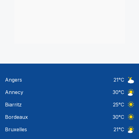
Angers
21
°C
Ciel 
Annecy
30
°C
Ciel 
Biarritz
25
°C
Ciel 
Bordeaux
30
°C
Ciel 
Bruxelles
21
°C
Ciel 