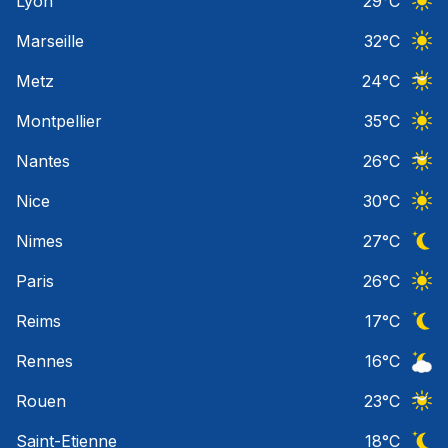
Lyon
29
°C
Ciel 
Marseille
32
°C
Ciel 
Metz
24
°C
Ciel 
Montpellier
35
°C
Ciel 
Nantes
26
°C
Ciel 
Nice
30
°C
Ciel 
Nimes
27
°C
Ciel 
Paris
26
°C
Ciel 
Reims
17
°C
Ciel 
Rennes
16
°C
Ciel 
Rouen
23
°C
Ciel 
Saint-Etienne
18
°C