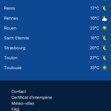
Ciel 
Reims
17
°C
Ciel 
Rennes
16
°C
Ciel 
Rouen
23
°C
Ciel 
Saint-Etienne
18
°C
Ciel 
Strasbourg
20
°C
Ciel 
Toulon
27
°C
Ciel 
Toulouse
33
°C
Ciel 
Contact
Certificat d’intempérie
Météo-villes
FAQ