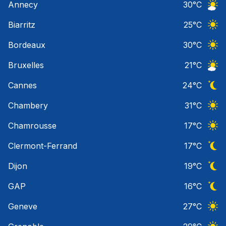
Annecy
30
°C
Ciel 
Biarritz
25
°C
Ciel 
Bordeaux
30
°C
Ciel 
Bruxelles
21
°C
Ciel 
Cannes
24
°C
Ciel 
Chambery
31
°C
Ciel 
Chamrousse
17
°C
Ciel 
Clermont-Ferrand
17
°C
Ciel 
Dijon
19
°C
Ciel 
GAP
16
°C
Ciel 
Geneve
27
°C
Ciel 