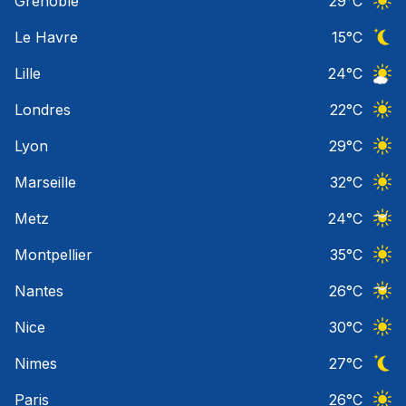
Grenoble
29
°C
Ciel 
Le Havre
15
°C
Ciel 
Lille
24
°C
Ciel 
Londres
22
°C
Ciel 
Lyon
29
°C
Ciel 
Marseille
32
°C
Ciel 
Metz
24
°C
Ciel 
Montpellier
35
°C
Ciel 
Nantes
26
°C
Ciel 
Nice
30
°C
Ciel 
Nimes
27
°C
Ciel 
Paris
26
°C