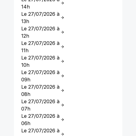
14h
Le 27/07/2026 à
13h
Le 27/07/2026 à
12h
Le 27/07/2026 à
11h
Le 27/07/2026 à
10h
Le 27/07/2026 à
09h
Le 27/07/2026 à
08h
Le 27/07/2026 à
07h
Le 27/07/2026 à
06h
Le 27/07/2026 à