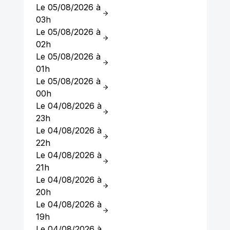
Le 05/08/2026 à
03h
Le 05/08/2026 à
02h
Le 05/08/2026 à
01h
Le 05/08/2026 à
00h
Le 04/08/2026 à
23h
Le 04/08/2026 à
22h
Le 04/08/2026 à
21h
Le 04/08/2026 à
20h
Le 04/08/2026 à
19h
Le 04/08/2026 à