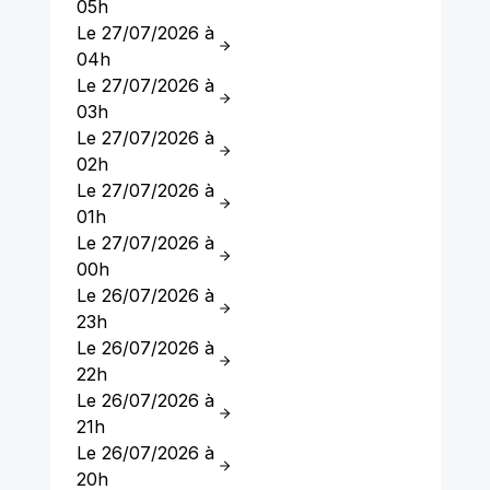
05h
Le 27/07/2026 à
04h
Le 27/07/2026 à
03h
Le 27/07/2026 à
02h
Le 27/07/2026 à
01h
Le 27/07/2026 à
00h
Le 26/07/2026 à
23h
Le 26/07/2026 à
22h
Le 26/07/2026 à
21h
Le 26/07/2026 à
20h