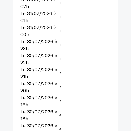
02h
Le 31/07/2026 à
01h
Le 31/07/2026 à
00h
Le 30/07/2026 à
23h
Le 30/07/2026 à
22h
Le 30/07/2026 à
21h
Le 30/07/2026 à
20h
Le 30/07/2026 à
19h
Le 30/07/2026 à
18h
Le 30/07/2026 à