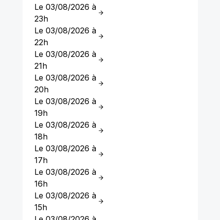
Le 03/08/2026 à
23h
Le 03/08/2026 à
22h
Le 03/08/2026 à
21h
Le 03/08/2026 à
20h
Le 03/08/2026 à
19h
Le 03/08/2026 à
18h
Le 03/08/2026 à
17h
Le 03/08/2026 à
16h
Le 03/08/2026 à
15h
Le 03/08/2026 à