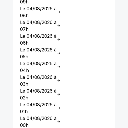
09h
Le 04/08/2026 à
08h
Le 04/08/2026 à
07h
Le 04/08/2026 à
06h
Le 04/08/2026 à
05h
Le 04/08/2026 à
04h
Le 04/08/2026 à
03h
Le 04/08/2026 à
02h
Le 04/08/2026 à
01h
Le 04/08/2026 à
00h