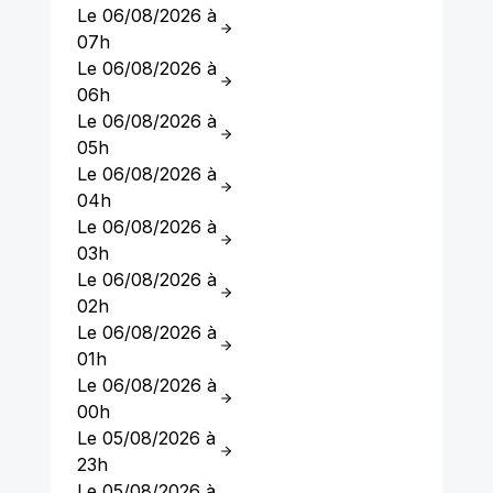
Le 06/08/2026 à
07h
Le 06/08/2026 à
06h
Le 06/08/2026 à
05h
Le 06/08/2026 à
04h
Le 06/08/2026 à
03h
Le 06/08/2026 à
02h
Le 06/08/2026 à
01h
Le 06/08/2026 à
00h
Le 05/08/2026 à
23h
Le 05/08/2026 à