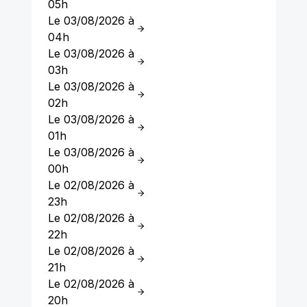
05h
Le 03/08/2026 à
04h
Le 03/08/2026 à
03h
Le 03/08/2026 à
02h
Le 03/08/2026 à
01h
Le 03/08/2026 à
00h
Le 02/08/2026 à
23h
Le 02/08/2026 à
22h
Le 02/08/2026 à
21h
Le 02/08/2026 à
20h