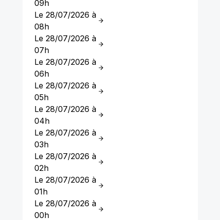
09h
Le 28/07/2026 à
08h
Le 28/07/2026 à
07h
Le 28/07/2026 à
06h
Le 28/07/2026 à
05h
Le 28/07/2026 à
04h
Le 28/07/2026 à
03h
Le 28/07/2026 à
02h
Le 28/07/2026 à
01h
Le 28/07/2026 à
00h