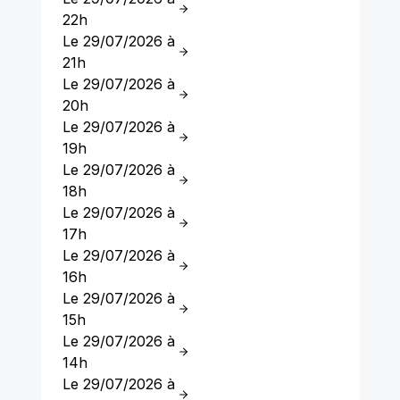
22h
Le 29/07/2026 à
21h
Le 29/07/2026 à
20h
Le 29/07/2026 à
19h
Le 29/07/2026 à
18h
Le 29/07/2026 à
17h
Le 29/07/2026 à
16h
Le 29/07/2026 à
15h
Le 29/07/2026 à
14h
Le 29/07/2026 à