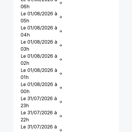
06h
Le 01/08/2026 à
05h
Le 01/08/2026 à
04h
Le 01/08/2026 à
03h
Le 01/08/2026 à
02h
Le 01/08/2026 à
01h
Le 01/08/2026 à
00h
Le 31/07/2026 à
23h
Le 31/07/2026 à
22h
Le 31/07/2026 à