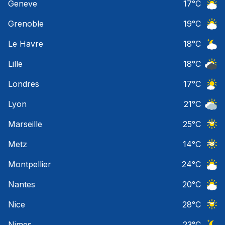
Geneve
17
°C
Ciel 
Grenoble
19
°C
Ciel 
Le Havre
18
°C
Ciel 
Lille
18
°C
Ciel 
Londres
17
°C
Ciel 
Lyon
21
°C
Ciel 
Marseille
25
°C
Ciel 
Metz
14
°C
Ciel 
Montpellier
24
°C
Ciel 
Nantes
20
°C
Ciel 
Nice
28
°C
Ciel 
Nimes
23
°C