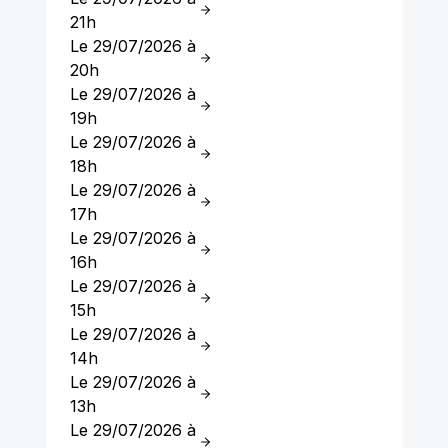
21h
Le 29/07/2026 à
20h
Le 29/07/2026 à
19h
Le 29/07/2026 à
18h
Le 29/07/2026 à
17h
Le 29/07/2026 à
16h
Le 29/07/2026 à
15h
Le 29/07/2026 à
14h
Le 29/07/2026 à
13h
Le 29/07/2026 à