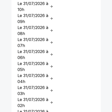
Le 31/07/2026 à
10h
Le 31/07/2026 à
09h
Le 31/07/2026 à
08h
Le 31/07/2026 à
07h
Le 31/07/2026 à
06h
Le 31/07/2026 à
05h
Le 31/07/2026 à
04h
Le 31/07/2026 à
03h
Le 31/07/2026 à
02h
Le 31/07/2026 à