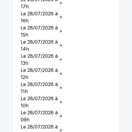
17h
Le 28/07/2026 à
16h
Le 28/07/2026 à
15h
Le 28/07/2026 à
14h
Le 28/07/2026 à
13h
Le 28/07/2026 à
12h
Le 28/07/2026 à
11h
Le 28/07/2026 à
10h
Le 28/07/2026 à
09h
Le 28/07/2026 à