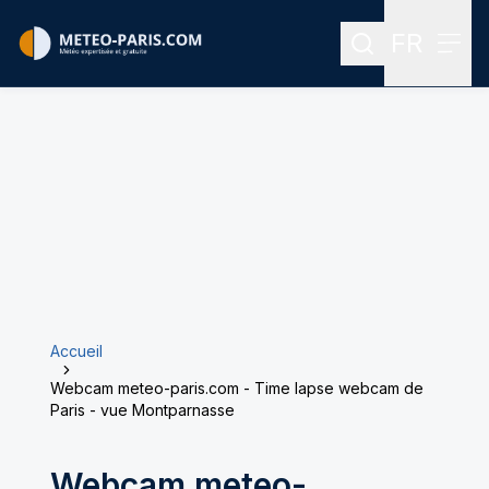
FR
Rechercher
Menu
Menu des
Accueil
Webcam meteo-paris.com - Time lapse webcam de
Paris - vue Montparnasse
Webcam meteo-