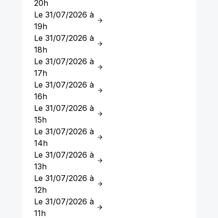
20h
Le 31/07/2026 à
19h
Le 31/07/2026 à
18h
Le 31/07/2026 à
17h
Le 31/07/2026 à
16h
Le 31/07/2026 à
15h
Le 31/07/2026 à
14h
Le 31/07/2026 à
13h
Le 31/07/2026 à
12h
Le 31/07/2026 à
11h