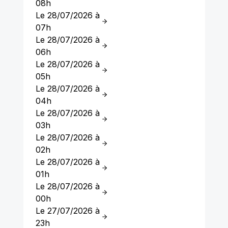
08h
Le 28/07/2026 à
07h
Le 28/07/2026 à
06h
Le 28/07/2026 à
05h
Le 28/07/2026 à
04h
Le 28/07/2026 à
03h
Le 28/07/2026 à
02h
Le 28/07/2026 à
01h
Le 28/07/2026 à
00h
Le 27/07/2026 à
23h