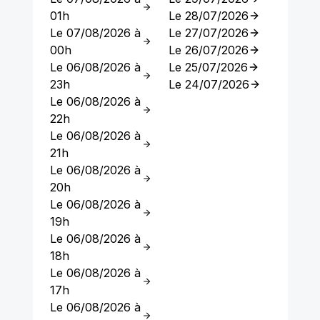
01h
Le 28/07/2026
Le 07/08/2026 à
Le 27/07/2026
00h
Le 26/07/2026
Le 06/08/2026 à
Le 25/07/2026
23h
Le 24/07/2026
Le 06/08/2026 à
22h
Le 06/08/2026 à
21h
Le 06/08/2026 à
20h
Le 06/08/2026 à
19h
Le 06/08/2026 à
18h
Le 06/08/2026 à
17h
Le 06/08/2026 à