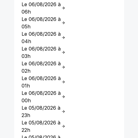
Le 06/08/2026 à
06h
Le 06/08/2026 à
05h
Le 06/08/2026 à
04h
Le 06/08/2026 à
03h
Le 06/08/2026 à
02h
Le 06/08/2026 à
01h
Le 06/08/2026 à
00h
Le 05/08/2026 à
23h
Le 05/08/2026 à
22h
Le 05/08/2026 à