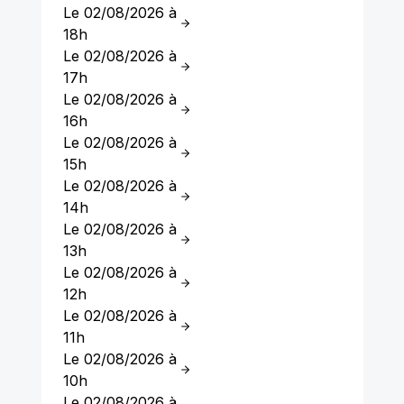
Le 02/08/2026 à
18h
Le 02/08/2026 à
17h
Le 02/08/2026 à
16h
Le 02/08/2026 à
15h
Le 02/08/2026 à
14h
Le 02/08/2026 à
13h
Le 02/08/2026 à
12h
Le 02/08/2026 à
11h
Le 02/08/2026 à
10h
Le 02/08/2026 à