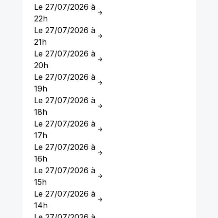
Le 27/07/2026 à
22h
Le 27/07/2026 à
21h
Le 27/07/2026 à
20h
Le 27/07/2026 à
19h
Le 27/07/2026 à
18h
Le 27/07/2026 à
17h
Le 27/07/2026 à
16h
Le 27/07/2026 à
15h
Le 27/07/2026 à
14h
Le 27/07/2026 à