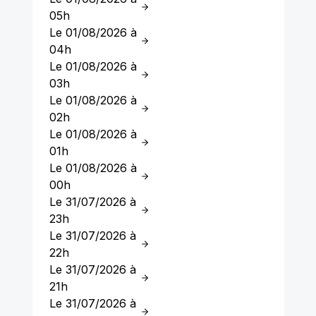
05h
Le 01/08/2026 à
04h
Le 01/08/2026 à
03h
Le 01/08/2026 à
02h
Le 01/08/2026 à
01h
Le 01/08/2026 à
00h
Le 31/07/2026 à
23h
Le 31/07/2026 à
22h
Le 31/07/2026 à
21h
Le 31/07/2026 à