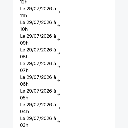
12h
Le 29/07/2026 à
11h
Le 29/07/2026 à
10h
Le 29/07/2026 à
09h
Le 29/07/2026 à
08h
Le 29/07/2026 à
07h
Le 29/07/2026 à
06h
Le 29/07/2026 à
05h
Le 29/07/2026 à
04h
Le 29/07/2026 à
03h