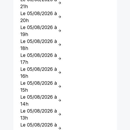
21h
Le 05/08/2026 à
20h
Le 05/08/2026 à
19h
Le 05/08/2026 à
18h
Le 05/08/2026 à
17h
Le 05/08/2026 à
16h
Le 05/08/2026 à
15h
Le 05/08/2026 à
14h
Le 05/08/2026 à
13h
Le 05/08/2026 à