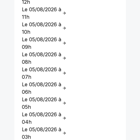
12h
Le 05/08/2026 à
11h
Le 05/08/2026 à
10h
Le 05/08/2026 à
09h
Le 05/08/2026 à
08h
Le 05/08/2026 à
07h
Le 05/08/2026 à
06h
Le 05/08/2026 à
05h
Le 05/08/2026 à
04h
Le 05/08/2026 à
03h