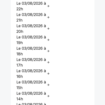
Le 03/08/2026 à
22h
Le 03/08/2026 à
21h
Le 03/08/2026 à
20h
Le 03/08/2026 à
19h
Le 03/08/2026 à
18h
Le 03/08/2026 à
17h
Le 03/08/2026 à
16h
Le 03/08/2026 à
15h
Le 03/08/2026 à
14h
Le 03/08/2026 à