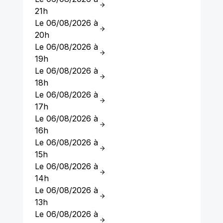
21h
Le 06/08/2026 à
20h
Le 06/08/2026 à
19h
Le 06/08/2026 à
18h
Le 06/08/2026 à
17h
Le 06/08/2026 à
16h
Le 06/08/2026 à
15h
Le 06/08/2026 à
14h
Le 06/08/2026 à
13h
Le 06/08/2026 à