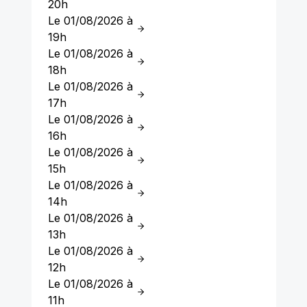
20h
Le 01/08/2026 à
19h
Le 01/08/2026 à
18h
Le 01/08/2026 à
17h
Le 01/08/2026 à
16h
Le 01/08/2026 à
15h
Le 01/08/2026 à
14h
Le 01/08/2026 à
13h
Le 01/08/2026 à
12h
Le 01/08/2026 à
11h