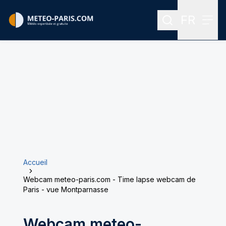
FR
Rechercher
Menu
Menu des
Accueil
Webcam meteo-paris.com - Time lapse webcam de
Paris - vue Montparnasse
Webcam meteo-