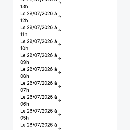
13h
Le 28/07/2026 à
12h
Le 28/07/2026 à
11h
Le 28/07/2026 à
10h
Le 28/07/2026 à
09h
Le 28/07/2026 à
08h
Le 28/07/2026 à
07h
Le 28/07/2026 à
06h
Le 28/07/2026 à
05h
Le 28/07/2026 à