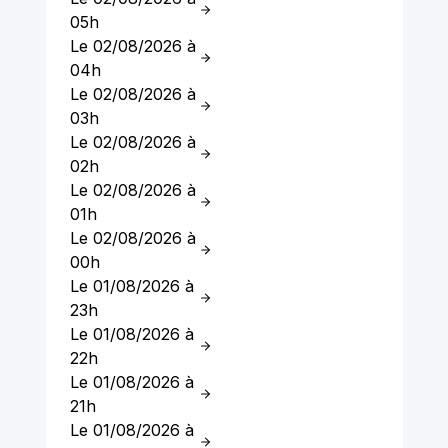
05h
Le 02/08/2026 à
04h
Le 02/08/2026 à
03h
Le 02/08/2026 à
02h
Le 02/08/2026 à
01h
Le 02/08/2026 à
00h
Le 01/08/2026 à
23h
Le 01/08/2026 à
22h
Le 01/08/2026 à
21h
Le 01/08/2026 à