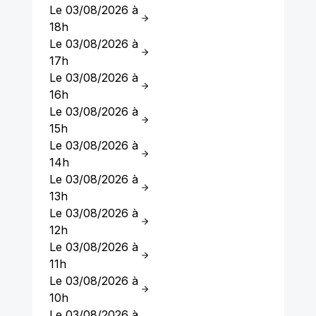
Le 03/08/2026 à
18h
Le 03/08/2026 à
17h
Le 03/08/2026 à
16h
Le 03/08/2026 à
15h
Le 03/08/2026 à
14h
Le 03/08/2026 à
13h
Le 03/08/2026 à
12h
Le 03/08/2026 à
11h
Le 03/08/2026 à
10h
Le 03/08/2026 à