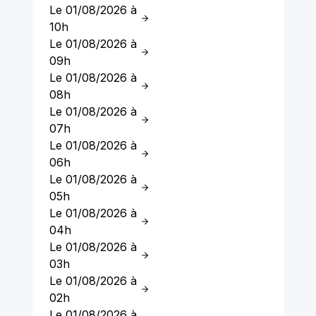
Le 01/08/2026 à
10h
Le 01/08/2026 à
09h
Le 01/08/2026 à
08h
Le 01/08/2026 à
07h
Le 01/08/2026 à
06h
Le 01/08/2026 à
05h
Le 01/08/2026 à
04h
Le 01/08/2026 à
03h
Le 01/08/2026 à
02h
Le 01/08/2026 à