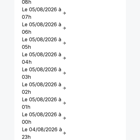
08h
Le 05/08/2026 à
07h
Le 05/08/2026 à
06h
Le 05/08/2026 à
05h
Le 05/08/2026 à
04h
Le 05/08/2026 à
03h
Le 05/08/2026 à
02h
Le 05/08/2026 à
01h
Le 05/08/2026 à
00h
Le 04/08/2026 à
23h