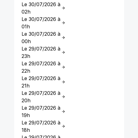
Le 30/07/2026 à
02h
Le 30/07/2026 à
01h
Le 30/07/2026 à
00h
Le 29/07/2026 à
23h
Le 29/07/2026 à
22h
Le 29/07/2026 à
21h
Le 29/07/2026 à
20h
Le 29/07/2026 à
19h
Le 29/07/2026 à
18h
Le 29/07/2026 à