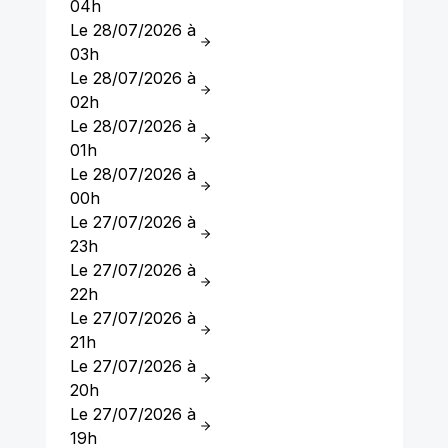
04h
Le 28/07/2026 à
03h
Le 28/07/2026 à
02h
Le 28/07/2026 à
01h
Le 28/07/2026 à
00h
Le 27/07/2026 à
23h
Le 27/07/2026 à
22h
Le 27/07/2026 à
21h
Le 27/07/2026 à
20h
Le 27/07/2026 à
19h