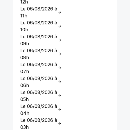
12h
Le 06/08/2026 à
11h
Le 06/08/2026 à
10h
Le 06/08/2026 à
09h
Le 06/08/2026 à
08h
Le 06/08/2026 à
07h
Le 06/08/2026 à
06h
Le 06/08/2026 à
05h
Le 06/08/2026 à
04h
Le 06/08/2026 à
03h