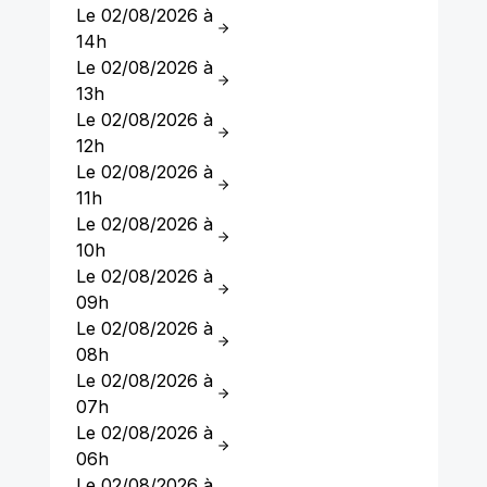
Le 02/08/2026 à
14h
Le 02/08/2026 à
13h
Le 02/08/2026 à
12h
Le 02/08/2026 à
11h
Le 02/08/2026 à
10h
Le 02/08/2026 à
09h
Le 02/08/2026 à
08h
Le 02/08/2026 à
07h
Le 02/08/2026 à
06h
Le 02/08/2026 à