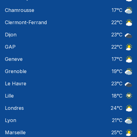
Ciel 
Chamrousse
17
°C
Ciel 
Clermont-Ferrand
22
°C
Ciel 
Dijon
23
°C
Ciel 
GAP
22
°C
Ciel 
Geneve
17
°C
Ciel 
Grenoble
19
°C
Ciel 
Le Havre
23
°C
Ciel 
Lille
18
°C
Ciel 
Londres
24
°C
Ciel 
Lyon
21
°C
Ciel 
Marseille
25
°C