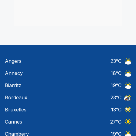
Angers
23
°C
Ciel 
Annecy
18
°C
Ciel 
Biarritz
19
°C
Ciel 
Bordeaux
23
°C
Temps
Bruxelles
13
°C
Ciel 
Cannes
27
°C
Ciel 
Chambery
19
°C