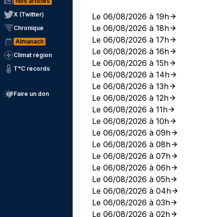
Nos articles
X (Twitter)
Le 06/08/2026 à 19h
Le 06/08/2026 à 18h
Chronique
Le 06/08/2026 à 17h
Almanach
Le 06/08/2026 à 16h
Climat région
Le 06/08/2026 à 15h
T°C records
Le 06/08/2026 à 14h
Le 06/08/2026 à 13h
Faire un don
Le 06/08/2026 à 12h
Le 06/08/2026 à 11h
Le 06/08/2026 à 10h
Le 06/08/2026 à 09h
Le 06/08/2026 à 08h
Le 06/08/2026 à 07h
Le 06/08/2026 à 06h
Le 06/08/2026 à 05h
Le 06/08/2026 à 04h
Le 06/08/2026 à 03h
Le 06/08/2026 à 02h