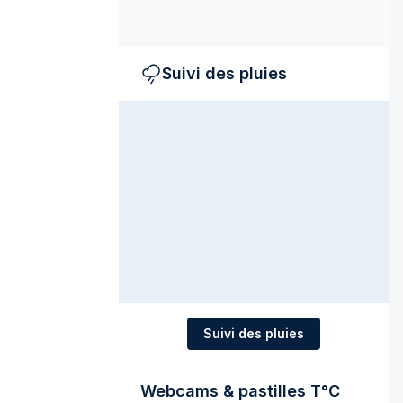
Suivi des pluies
Suivi des pluies
Webcams & pastilles T°C