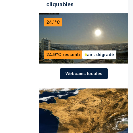
cliquables
24.1°C
24.9°C ressenti
air : dégradé
Webcams locales