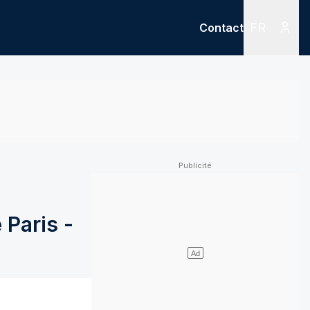
FR
Contact
Menu
Menu des
Paris -