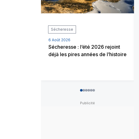
Sécheresse
6 Août 2026
Sécheresse : l’été 2026 rejoint
déjà les pires années de l’histoire
0
1
2
3
4
5