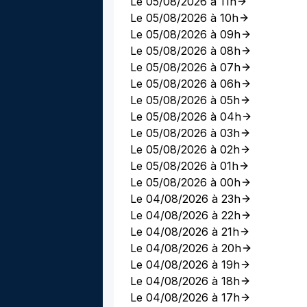
Le 05/08/2026 à 11h
Le 05/08/2026 à 10h
Le 05/08/2026 à 09h
Le 05/08/2026 à 08h
Le 05/08/2026 à 07h
Le 05/08/2026 à 06h
Le 05/08/2026 à 05h
Le 05/08/2026 à 04h
Le 05/08/2026 à 03h
Le 05/08/2026 à 02h
Le 05/08/2026 à 01h
Le 05/08/2026 à 00h
Le 04/08/2026 à 23h
Le 04/08/2026 à 22h
Le 04/08/2026 à 21h
Le 04/08/2026 à 20h
Le 04/08/2026 à 19h
Le 04/08/2026 à 18h
Le 04/08/2026 à 17h