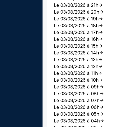
Le 03/08/2026 à 21h
Le 03/08/2026 à 20h
Le 03/08/2026 à 19h
Le 03/08/2026 à 18h
Le 03/08/2026 à 17h
Le 03/08/2026 à 16h
Le 03/08/2026 à 15h
Le 03/08/2026 à 14h
Le 03/08/2026 à 13h
Le 03/08/2026 à 12h
Le 03/08/2026 à 11h
Le 03/08/2026 à 10h
Le 03/08/2026 à 09h
Le 03/08/2026 à 08h
Le 03/08/2026 à 07h
Le 03/08/2026 à 06h
Le 03/08/2026 à 05h
Le 03/08/2026 à 04h