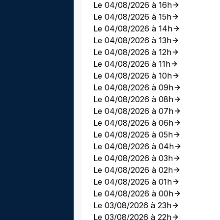
Le 04/08/2026 à 16h
Le 04/08/2026 à 15h
Le 04/08/2026 à 14h
Le 04/08/2026 à 13h
Le 04/08/2026 à 12h
Le 04/08/2026 à 11h
Le 04/08/2026 à 10h
Le 04/08/2026 à 09h
Le 04/08/2026 à 08h
Le 04/08/2026 à 07h
Le 04/08/2026 à 06h
Le 04/08/2026 à 05h
Le 04/08/2026 à 04h
Le 04/08/2026 à 03h
Le 04/08/2026 à 02h
Le 04/08/2026 à 01h
Le 04/08/2026 à 00h
Le 03/08/2026 à 23h
Le 03/08/2026 à 22h