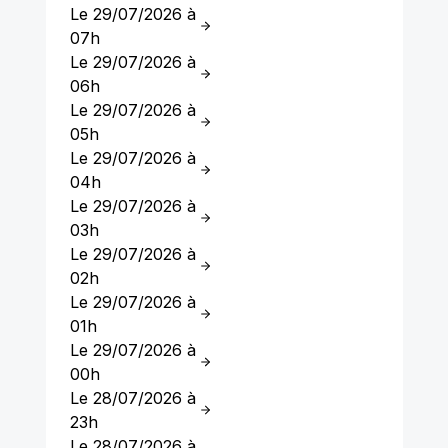
Le 29/07/2026 à
07h
Le 29/07/2026 à
06h
Le 29/07/2026 à
05h
Le 29/07/2026 à
04h
Le 29/07/2026 à
03h
Le 29/07/2026 à
02h
Le 29/07/2026 à
01h
Le 29/07/2026 à
00h
Le 28/07/2026 à
23h
Le 28/07/2026 à