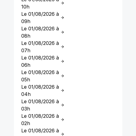
10h
Le 01/08/2026 à
09h
Le 01/08/2026 à
08h
Le 01/08/2026 à
07h
Le 01/08/2026 à
06h
Le 01/08/2026 à
05h
Le 01/08/2026 à
04h
Le 01/08/2026 à
03h
Le 01/08/2026 à
02h
Le 01/08/2026 à