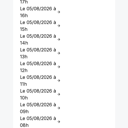
17h
Le 05/08/2026 à
16h
Le 05/08/2026 à
15h
Le 05/08/2026 à
14h
Le 05/08/2026 à
13h
Le 05/08/2026 à
12h
Le 05/08/2026 à
11h
Le 05/08/2026 à
10h
Le 05/08/2026 à
09h
Le 05/08/2026 à
08h