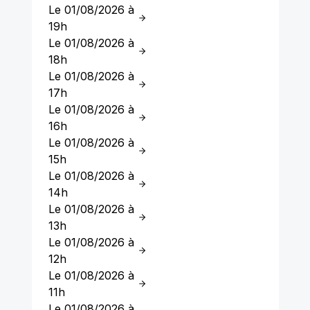
Le 01/08/2026 à
19h
Le 01/08/2026 à
18h
Le 01/08/2026 à
17h
Le 01/08/2026 à
16h
Le 01/08/2026 à
15h
Le 01/08/2026 à
14h
Le 01/08/2026 à
13h
Le 01/08/2026 à
12h
Le 01/08/2026 à
11h
Le 01/08/2026 à