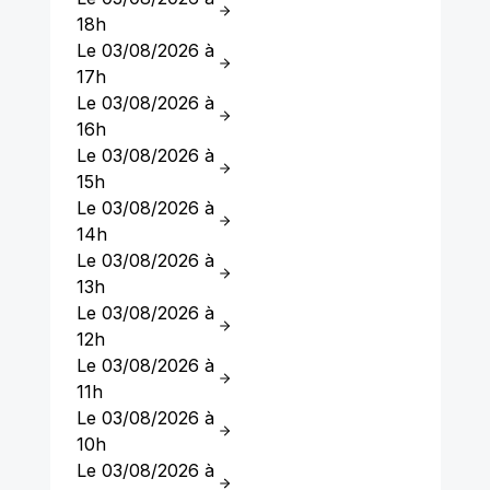
18h
Le 03/08/2026 à
17h
Le 03/08/2026 à
16h
Le 03/08/2026 à
15h
Le 03/08/2026 à
14h
Le 03/08/2026 à
13h
Le 03/08/2026 à
12h
Le 03/08/2026 à
11h
Le 03/08/2026 à
10h
Le 03/08/2026 à