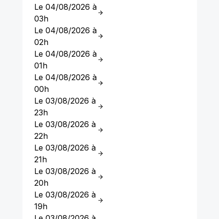
Le 04/08/2026 à
03h
Le 04/08/2026 à
02h
Le 04/08/2026 à
01h
Le 04/08/2026 à
00h
Le 03/08/2026 à
23h
Le 03/08/2026 à
22h
Le 03/08/2026 à
21h
Le 03/08/2026 à
20h
Le 03/08/2026 à
19h
Le 03/08/2026 à