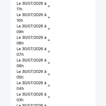
Le 30/07/2026 à
11h
Le 30/07/2026 à
10h
Le 30/07/2026 à
09h
Le 30/07/2026 à
08h
Le 30/07/2026 à
07h
Le 30/07/2026 à
06h
Le 30/07/2026 à
05h
Le 30/07/2026 à
04h
Le 30/07/2026 à
03h
Le 30/07/2026 à