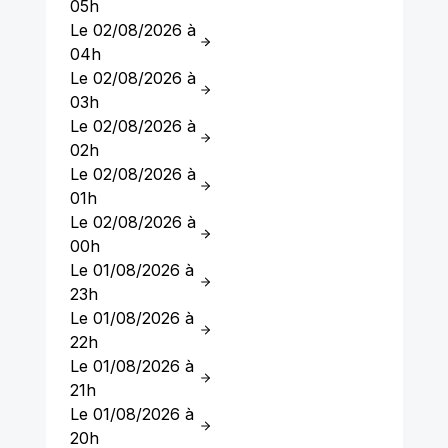
05h
Le 02/08/2026 à
04h
Le 02/08/2026 à
03h
Le 02/08/2026 à
02h
Le 02/08/2026 à
01h
Le 02/08/2026 à
00h
Le 01/08/2026 à
23h
Le 01/08/2026 à
22h
Le 01/08/2026 à
21h
Le 01/08/2026 à
20h