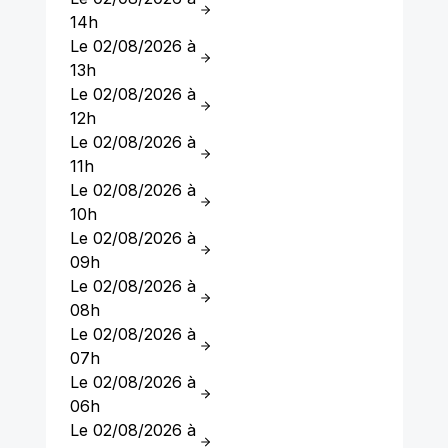
14h
Le 02/08/2026 à
13h
Le 02/08/2026 à
12h
Le 02/08/2026 à
11h
Le 02/08/2026 à
10h
Le 02/08/2026 à
09h
Le 02/08/2026 à
08h
Le 02/08/2026 à
07h
Le 02/08/2026 à
06h
Le 02/08/2026 à