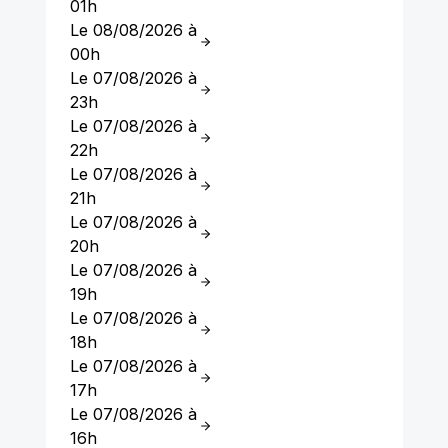
01h
Le 08/08/2026 à
00h
Le 07/08/2026 à
23h
Le 07/08/2026 à
22h
Le 07/08/2026 à
21h
Le 07/08/2026 à
20h
Le 07/08/2026 à
19h
Le 07/08/2026 à
18h
Le 07/08/2026 à
17h
Le 07/08/2026 à
16h