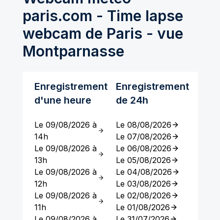
paris.com - Time lapse
webcam de Paris - vue
Montparnasse
Enregistrement
Enregistrement
d'une heure
de 24h
Le 09/08/2026 à
Le 08/08/2026
14h
Le 07/08/2026
Le 09/08/2026 à
Le 06/08/2026
13h
Le 05/08/2026
Le 09/08/2026 à
Le 04/08/2026
12h
Le 03/08/2026
Le 09/08/2026 à
Le 02/08/2026
11h
Le 01/08/2026
Le 09/08/2026 à
Le 31/07/2026