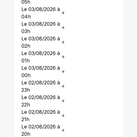
05h
Le 03/08/2026 à
04h
Le 03/08/2026 à
03h
Le 03/08/2026 à
02h
Le 03/08/2026 à
01h
Le 03/08/2026 à
00h
Le 02/08/2026 à
23h
Le 02/08/2026 à
22h
Le 02/08/2026 à
21h
Le 02/08/2026 à
20h