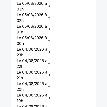
Le 05/08/2026 à
03h
Le 05/08/2026 à
02h
Le 05/08/2026 à
01h
Le 05/08/2026 à
00h
Le 04/08/2026 à
23h
Le 04/08/2026 à
22h
Le 04/08/2026 à
21h
Le 04/08/2026 à
20h
Le 04/08/2026 à
19h
Le 04/08/2026 à