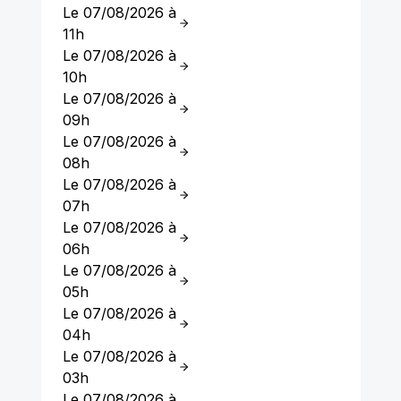
Le 07/08/2026 à
11h
Le 07/08/2026 à
10h
Le 07/08/2026 à
09h
Le 07/08/2026 à
08h
Le 07/08/2026 à
07h
Le 07/08/2026 à
06h
Le 07/08/2026 à
05h
Le 07/08/2026 à
04h
Le 07/08/2026 à
03h
Le 07/08/2026 à