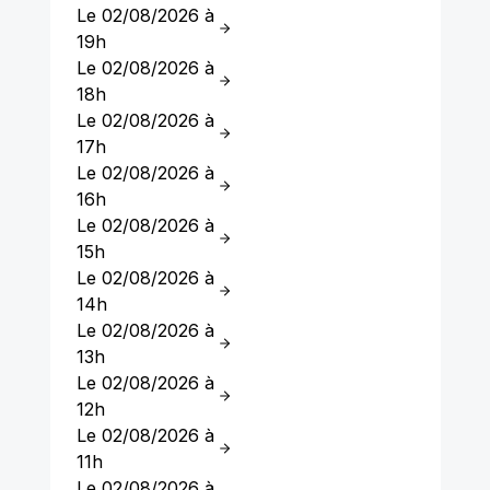
Le 02/08/2026 à
19h
Le 02/08/2026 à
18h
Le 02/08/2026 à
17h
Le 02/08/2026 à
16h
Le 02/08/2026 à
15h
Le 02/08/2026 à
14h
Le 02/08/2026 à
13h
Le 02/08/2026 à
12h
Le 02/08/2026 à
11h
Le 02/08/2026 à