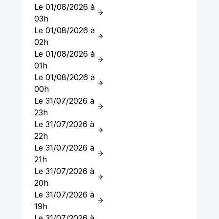
Le 01/08/2026 à
03h
Le 01/08/2026 à
02h
Le 01/08/2026 à
01h
Le 01/08/2026 à
00h
Le 31/07/2026 à
23h
Le 31/07/2026 à
22h
Le 31/07/2026 à
21h
Le 31/07/2026 à
20h
Le 31/07/2026 à
19h
Le 31/07/2026 à