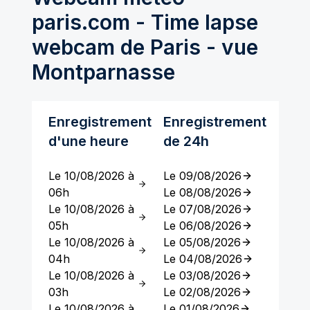
paris.com - Time lapse
webcam de Paris - vue
Montparnasse
Enregistrement
Enregistrement
d'une heure
de 24h
Le 10/08/2026 à
Le 09/08/2026
06h
Le 08/08/2026
Le 10/08/2026 à
Le 07/08/2026
05h
Le 06/08/2026
Le 10/08/2026 à
Le 05/08/2026
04h
Le 04/08/2026
Le 10/08/2026 à
Le 03/08/2026
03h
Le 02/08/2026
Le 10/08/2026 à
Le 01/08/2026