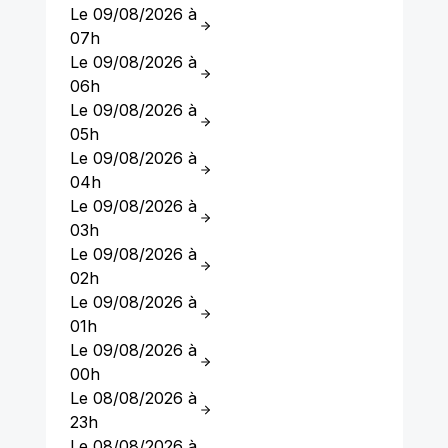
Le 09/08/2026 à
07h
Le 09/08/2026 à
06h
Le 09/08/2026 à
05h
Le 09/08/2026 à
04h
Le 09/08/2026 à
03h
Le 09/08/2026 à
02h
Le 09/08/2026 à
01h
Le 09/08/2026 à
00h
Le 08/08/2026 à
23h
Le 08/08/2026 à