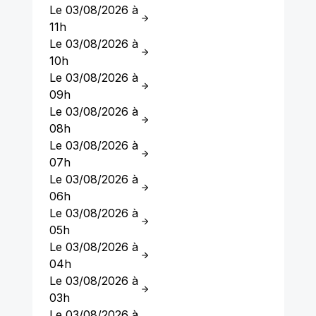
Le 03/08/2026 à
11h
Le 03/08/2026 à
10h
Le 03/08/2026 à
09h
Le 03/08/2026 à
08h
Le 03/08/2026 à
07h
Le 03/08/2026 à
06h
Le 03/08/2026 à
05h
Le 03/08/2026 à
04h
Le 03/08/2026 à
03h
Le 03/08/2026 à