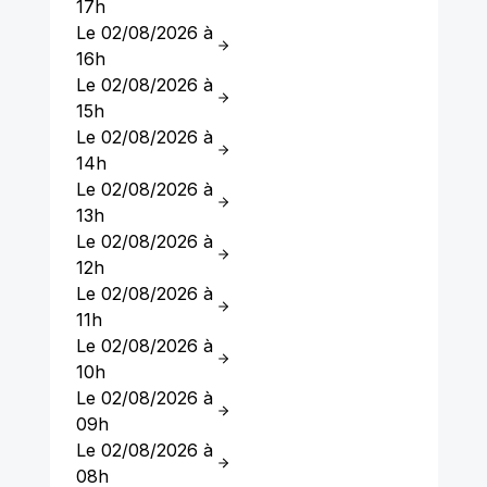
17h
Le 02/08/2026 à
16h
Le 02/08/2026 à
15h
Le 02/08/2026 à
14h
Le 02/08/2026 à
13h
Le 02/08/2026 à
12h
Le 02/08/2026 à
11h
Le 02/08/2026 à
10h
Le 02/08/2026 à
09h
Le 02/08/2026 à
08h