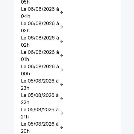
05h
Le 06/08/2026 à
04h
Le 06/08/2026 à
03h
Le 06/08/2026 à
02h
Le 06/08/2026 à
01h
Le 06/08/2026 à
00h
Le 05/08/2026 à
23h
Le 05/08/2026 à
22h
Le 05/08/2026 à
21h
Le 05/08/2026 à
20h