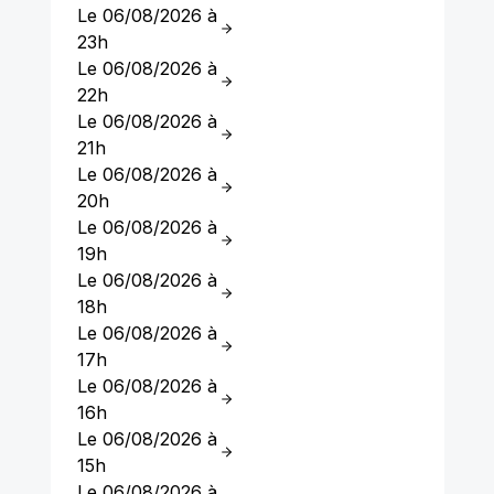
Le 06/08/2026 à
23h
Le 06/08/2026 à
22h
Le 06/08/2026 à
21h
Le 06/08/2026 à
20h
Le 06/08/2026 à
19h
Le 06/08/2026 à
18h
Le 06/08/2026 à
17h
Le 06/08/2026 à
16h
Le 06/08/2026 à
15h
Le 06/08/2026 à