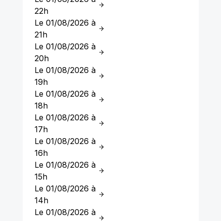
22h
Le 01/08/2026 à
21h
Le 01/08/2026 à
20h
Le 01/08/2026 à
19h
Le 01/08/2026 à
18h
Le 01/08/2026 à
17h
Le 01/08/2026 à
16h
Le 01/08/2026 à
15h
Le 01/08/2026 à
14h
Le 01/08/2026 à