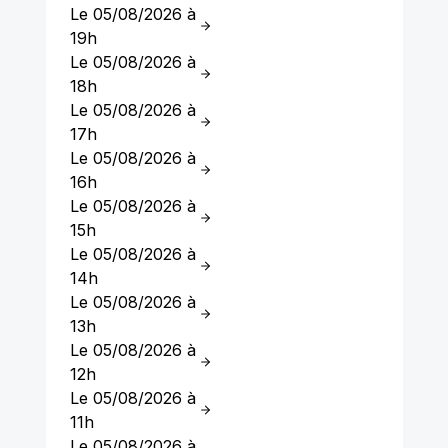
Le 05/08/2026 à
19h
Le 05/08/2026 à
18h
Le 05/08/2026 à
17h
Le 05/08/2026 à
16h
Le 05/08/2026 à
15h
Le 05/08/2026 à
14h
Le 05/08/2026 à
13h
Le 05/08/2026 à
12h
Le 05/08/2026 à
11h
Le 05/08/2026 à