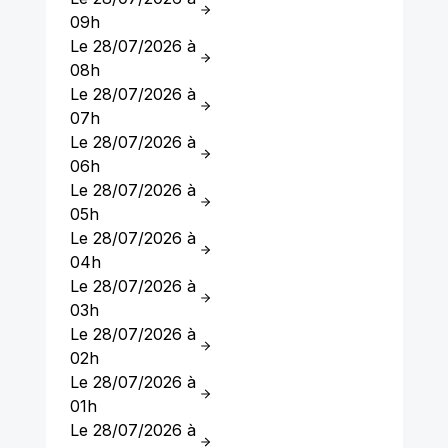
09h
Le 28/07/2026 à
08h
Le 28/07/2026 à
07h
Le 28/07/2026 à
06h
Le 28/07/2026 à
05h
Le 28/07/2026 à
04h
Le 28/07/2026 à
03h
Le 28/07/2026 à
02h
Le 28/07/2026 à
01h
Le 28/07/2026 à