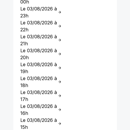
00h
Le 03/08/2026 à
23h
Le 03/08/2026 à
22h
Le 03/08/2026 à
21h
Le 03/08/2026 à
20h
Le 03/08/2026 à
19h
Le 03/08/2026 à
18h
Le 03/08/2026 à
17h
Le 03/08/2026 à
16h
Le 03/08/2026 à
15h