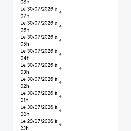
08h
Le 30/07/2026 à
07h
Le 30/07/2026 à
06h
Le 30/07/2026 à
05h
Le 30/07/2026 à
04h
Le 30/07/2026 à
03h
Le 30/07/2026 à
02h
Le 30/07/2026 à
01h
Le 30/07/2026 à
00h
Le 29/07/2026 à
23h