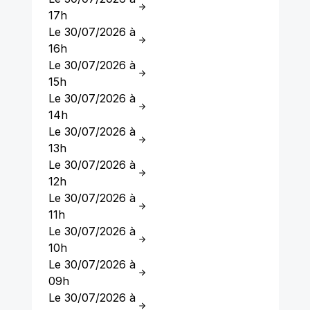
17h
Le 30/07/2026 à
16h
Le 30/07/2026 à
15h
Le 30/07/2026 à
14h
Le 30/07/2026 à
13h
Le 30/07/2026 à
12h
Le 30/07/2026 à
11h
Le 30/07/2026 à
10h
Le 30/07/2026 à
09h
Le 30/07/2026 à