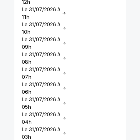
12h
Le 31/07/2026 à
11h
Le 31/07/2026 à
10h
Le 31/07/2026 à
09h
Le 31/07/2026 à
08h
Le 31/07/2026 à
07h
Le 31/07/2026 à
06h
Le 31/07/2026 à
05h
Le 31/07/2026 à
04h
Le 31/07/2026 à
03h