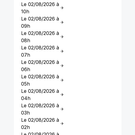
Le 02/08/2026 à
10h
Le 02/08/2026 à
09h
Le 02/08/2026 à
08h
Le 02/08/2026 à
07h
Le 02/08/2026 à
06h
Le 02/08/2026 à
05h
Le 02/08/2026 à
04h
Le 02/08/2026 à
03h
Le 02/08/2026 à
02h
Le 02/08/2026 à