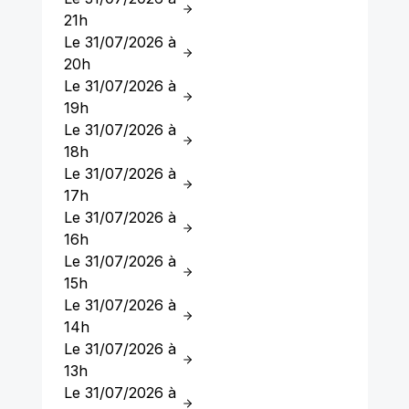
21h
Le 31/07/2026 à
20h
Le 31/07/2026 à
19h
Le 31/07/2026 à
18h
Le 31/07/2026 à
17h
Le 31/07/2026 à
16h
Le 31/07/2026 à
15h
Le 31/07/2026 à
14h
Le 31/07/2026 à
13h
Le 31/07/2026 à