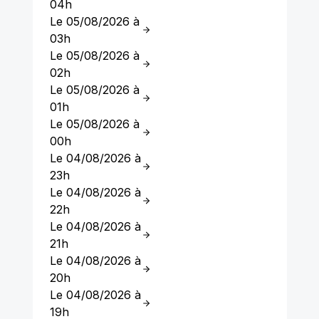
04h
Le 05/08/2026 à
03h
Le 05/08/2026 à
02h
Le 05/08/2026 à
01h
Le 05/08/2026 à
00h
Le 04/08/2026 à
23h
Le 04/08/2026 à
22h
Le 04/08/2026 à
21h
Le 04/08/2026 à
20h
Le 04/08/2026 à
19h