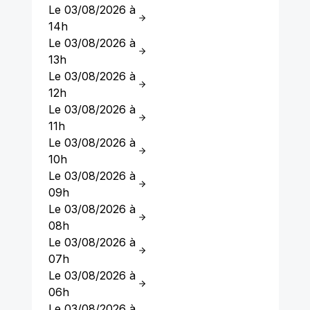
Le 03/08/2026 à
14h
Le 03/08/2026 à
13h
Le 03/08/2026 à
12h
Le 03/08/2026 à
11h
Le 03/08/2026 à
10h
Le 03/08/2026 à
09h
Le 03/08/2026 à
08h
Le 03/08/2026 à
07h
Le 03/08/2026 à
06h
Le 03/08/2026 à